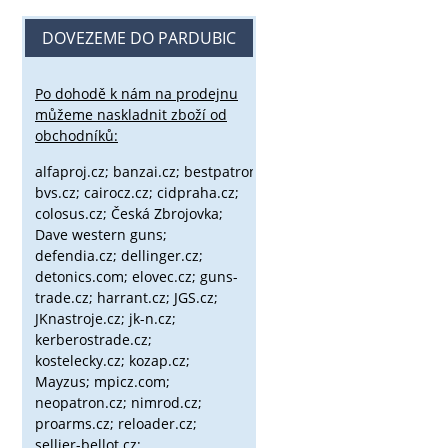
DOVEZEME DO PARDUBIC
Po dohodě k nám na prodejnu
můžeme naskladnit zboží od
obchodníků:
alfaproj.cz;
banzai.cz;
bestpatron.eu;
beretta.cz;
binox.cz;
bvs.cz;
cairocz.cz; cidpraha.cz;
colosus.cz; Česká Zbrojovka;
Dave western guns;
defendia.cz; dellinger.cz;
detonics.com; elovec.cz; guns-
trade.cz; harrant.cz; JGS.cz;
JKnastroje.cz; jk-n.cz;
kerberostrade.cz;
kostelecky.cz;
kozap.cz;
Mayzus;
mpicz.com;
neopatron.cz; nimrod.cz;
proarms.cz; reloader.cz;
sellier-bellot.cz;