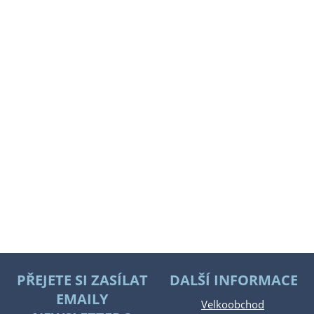
PŘEJETE SI ZASÍLAT
DALŠÍ INFORMACE
EMAILY
Velkoobchod