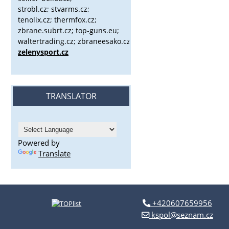
strobl.cz;
stvarms.cz;
tenolix.cz; thermfox.cz;
zbrane.subrt.cz;
top-guns.eu;
waltertrading.cz; zbraneesako.cz;
zelenysport.cz
TRANSLATOR
Powered by
Translate
+420607659956
kspol@seznam.cz