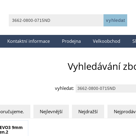
Kontaktní informace
Prodejna
Velkoobchod
S
Vyhledávání zb
vyhledat:
oručujeme.
Nejlevnější
Nejdražší
Nejprodáv
n EVO3 9mm
en.2