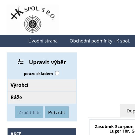
Přihlásit se
Úvodní strana
Obchodní podmínky +K spol.
Upravit výběr
pouze skladem
Výrobci
Ráže
Dop
Zásobník Scorpio
Luger 10r. G
AKCE