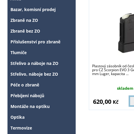
Bazar, komisní prodej
Zbraně na ZO
Zbraně bez ZO
Příslušenství pro zbraně
Tlumiče
Střelivo a náboje na ZO
Plastový zásobník od čes
pro CZ Scorpion EVO 3 Ge
mm Luger, kapacita ...
Střelivo, náboje bez ZO
Péče o zbraně
skladem
Přebíjení nábojů
620,00
Kč
Montáže na optiku
Optika
Termovize