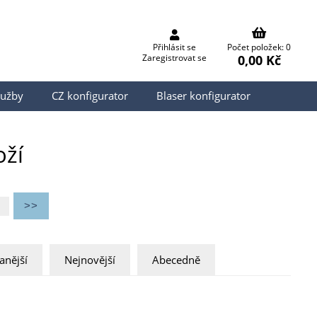
Přihlásit se
Počet položek: 0
0,00 Kč
Zaregistrovat se
lužby
CZ konfigurator
Blaser konfigurator
oží
anější
Nejnovější
Abecedně