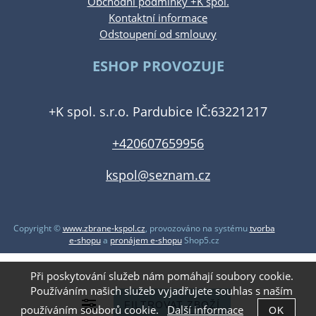
Obchodní podmínky +K spol.
Kontaktní informace
Odstoupení od smlouvy
ESHOP PROVOZUJE
+K spol. s.r.o. Pardubice IČ:63221217
+420607659956
kspol@seznam.cz
Copyright ©
www.zbrane-kspol.cz
,
provozováno na systému
tvorba
e-shopu
a
pronájem e-shopu
Shop5.cz
Při poskytování služeb nám pomáhají soubory cookie.
Používáním našich služeb vyjadřujete souhlas s naším
používáním souborů cookie.
Další informace