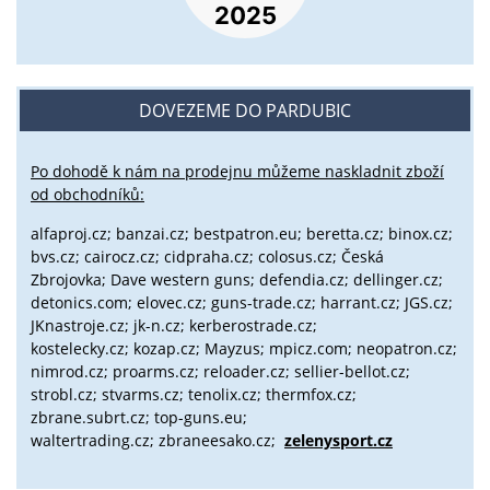
DOVEZEME DO PARDUBIC
Po dohodě k nám na prodejnu můžeme naskladnit zboží
od obchodníků:
alfaproj.cz;
banzai.cz;
bestpatron.eu;
beretta.cz;
binox.cz;
bvs.cz;
cairocz.cz; cidpraha.cz; colosus.cz; Česká
Zbrojovka; Dave western guns; defendia.cz; dellinger.cz;
detonics.com; elovec.cz; guns-trade.cz; harrant.cz; JGS.cz;
JKnastroje.cz; jk-n.cz; kerberostrade.cz;
kostelecky.cz;
kozap.cz; Mayzus;
mpicz.com; neopatron.cz;
nimrod.cz; proarms.cz; reloader.cz; sellier-bellot.cz;
strobl.cz;
stvarms.cz; tenolix.cz; thermfox.cz;
zbrane.subrt.cz;
top-guns.eu;
waltertrading.cz; zbraneesako.cz;
zelenysport.cz