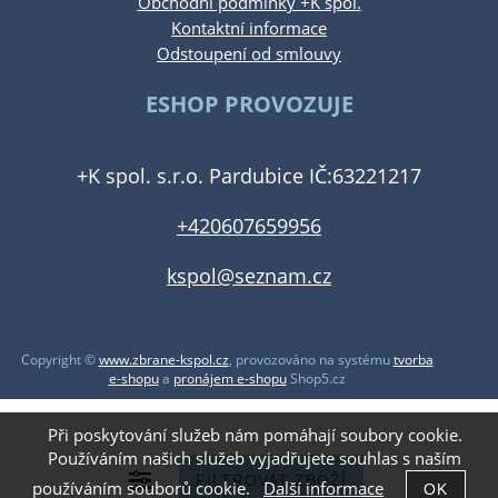
Obchodní podmínky +K spol.
Kontaktní informace
Odstoupení od smlouvy
ESHOP PROVOZUJE
+K spol. s.r.o. Pardubice IČ:63221217
+420607659956
kspol@seznam.cz
Copyright ©
www.zbrane-kspol.cz
,
provozováno na systému
tvorba
e-shopu
a
pronájem e-shopu
Shop5.cz
Při poskytování služeb nám pomáhají soubory cookie.
Používáním našich služeb vyjadřujete souhlas s naším
používáním souborů cookie.
Další informace