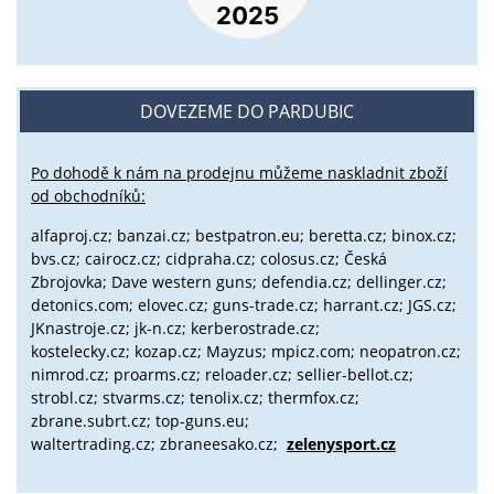
DOVEZEME DO PARDUBIC
Po dohodě k nám na prodejnu můžeme naskladnit zboží
od obchodníků:
alfaproj.cz;
banzai.cz;
bestpatron.eu;
beretta.cz;
binox.cz;
bvs.cz;
cairocz.cz; cidpraha.cz; colosus.cz; Česká
Zbrojovka; Dave western guns; defendia.cz; dellinger.cz;
detonics.com; elovec.cz; guns-trade.cz; harrant.cz; JGS.cz;
JKnastroje.cz; jk-n.cz; kerberostrade.cz;
kostelecky.cz;
kozap.cz; Mayzus;
mpicz.com; neopatron.cz;
nimrod.cz; proarms.cz; reloader.cz; sellier-bellot.cz;
strobl.cz;
stvarms.cz; tenolix.cz; thermfox.cz;
zbrane.subrt.cz;
top-guns.eu;
waltertrading.cz; zbraneesako.cz;
zelenysport.cz