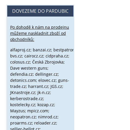
DOVEZEME DO PARDUBIC
Po dohodě k nám na prodejnu
můžeme naskladnit zboží od
obchodníků:
alfaproj.cz;
banzai.cz;
bestpatron.eu;
beretta.cz;
binox.cz;
bvs.cz;
cairocz.cz; cidpraha.cz;
colosus.cz; Česká Zbrojovka;
Dave western guns;
defendia.cz; dellinger.cz;
detonics.com; elovec.cz; guns-
trade.cz; harrant.cz; JGS.cz;
JKnastroje.cz; jk-n.cz;
kerberostrade.cz;
kostelecky.cz;
kozap.cz;
Mayzus;
mpicz.com;
neopatron.cz; nimrod.cz;
proarms.cz; reloader.cz;
sellier-bellot.cz;