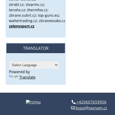
strobl.cz;
stvarms.cz;
tenolix.cz; thermfox.cz;
zbrane.subrt.cz;
top-guns.eu;
waltertrading.cz; zbraneesako.cz;
zelenysport.cz
TRANSLATOR
Powered by
Translate
+420607659956
kspol@seznam.cz