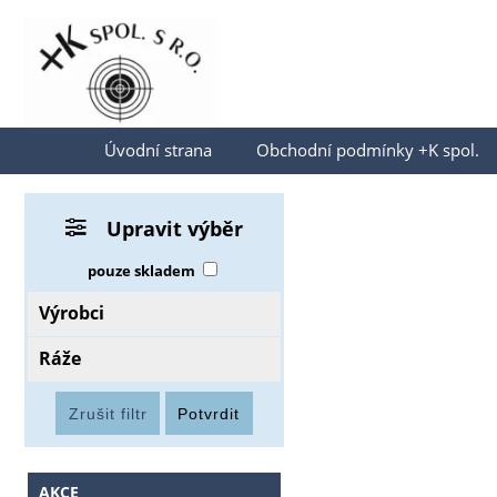
Přihlásit se
Úvodní strana
Obchodní podmínky +K spol.
Upravit výběr
pouze skladem
Výrobci
Ráže
AKCE