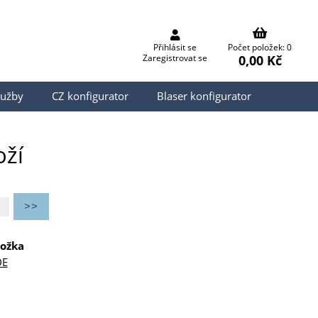
Přihlásit se
Počet položek: 0
0,00 Kč
Zaregistrovat se
lužby
CZ konfigurator
Blaser konfigurator
oží
ožka
DE