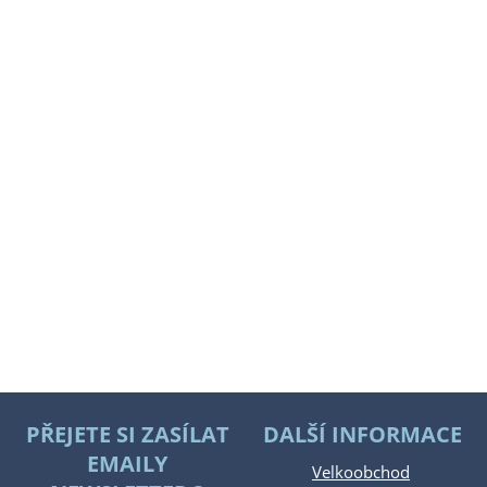
PŘEJETE SI ZASÍLAT
DALŠÍ INFORMACE
EMAILY
Velkoobchod