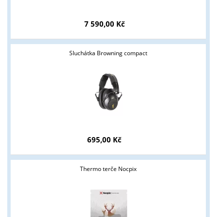
7 590,00 Kč
Sluchátka Browning compact
Tyto stránky jsou určeny pouze odborné veřejnosti od 18 let a
podnikatelům v oblasti zbraně a střelivo. Splňujete tyto
podmínky?
ANO
NE
695,00 Kč
Thermo terče Nocpix