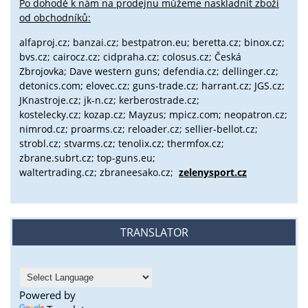
Po dohodě k nám na prodejnu můžeme naskladnit zboží
od obchodníků:
alfaproj.cz;
banzai.cz;
bestpatron.eu;
beretta.cz;
binox.cz;
bvs.cz;
cairocz.cz; cidpraha.cz; colosus.cz; Česká
Zbrojovka; Dave western guns; defendia.cz; dellinger.cz;
detonics.com; elovec.cz; guns-trade.cz; harrant.cz; JGS.cz;
JKnastroje.cz; jk-n.cz; kerberostrade.cz;
kostelecky.cz;
kozap.cz; Mayzus;
mpicz.com; neopatron.cz;
nimrod.cz; proarms.cz; reloader.cz; sellier-bellot.cz;
strobl.cz;
stvarms.cz; tenolix.cz; thermfox.cz;
zbrane.subrt.cz;
top-guns.eu;
waltertrading.cz; zbraneesako.cz;
zelenysport.cz
TRANSLATOR
Powered by