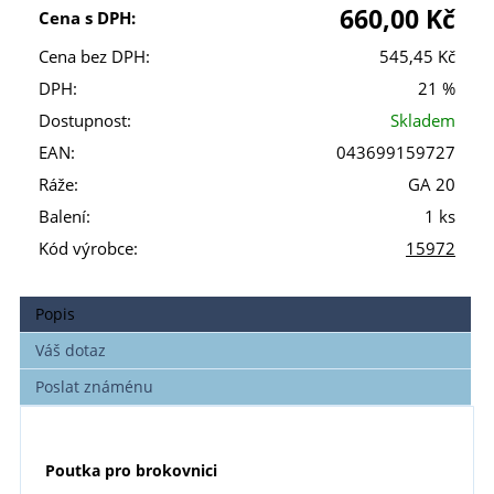
660,00 Kč
Cena s DPH:
Cena bez DPH:
545,45 Kč
DPH:
21 %
Dostupnost:
Skladem
EAN:
043699159727
Ráže:
GA 20
Balení:
1 ks
Kód výrobce:
15972
Popis
Váš dotaz
Poslat známénu
Poutka pro brokovnici