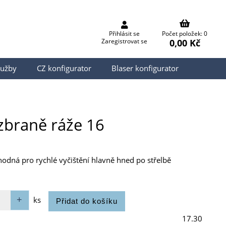
Přihlásit se
Počet položek: 0
0,00 Kč
Zaregistrovat se
lužby
CZ konfigurator
Blaser konfigurator
zbraně ráže 16
vhodná pro rychlé vyčištění hlavně hned po střelbě
ks
17.30