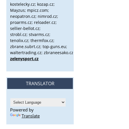
kostelecky.cz;
kozap.cz;
Mayzus;
mpicz.com;
neopatron.cz; nimrod.cz;
proarms.cz; reloader.cz;
sellier-bellot.cz;
strobl.cz;
stvarms.cz;
tenolix.cz; thermfox.cz;
zbrane.subrt.cz;
top-guns.eu;
waltertrading.cz; zbraneesako.cz;
zelenysport.cz
TRANSLATOR
Powered by
Translate