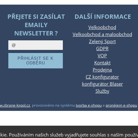
PŘEJETE SI ZASÍLAT
DALŠÍ INFORMACE
EMAILY
Velkoobchod
NEWSLETTER ?
Velkoobchod a maloobchod
Zelený Sport
GDPR
VOP
Kontakt
Prodejna
CZ konfigurator
konfigurátor Blaser
Služby
.zbrane-kspol.cz
,
provozováno na systému
tvorba e-shopu
a
pronájem e-shopu
kie. Používáním našich služeb vyjadřujete souhlas s naším pou