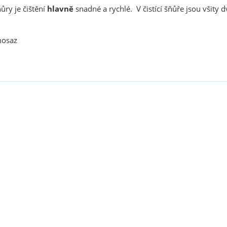
ňůry je čištění
hlavně
snadné a rychlé. V čistící šňůře jsou všity d
mosaz