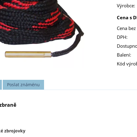
Výrobce:
Cena s D
Cena bez
DPH:
Dostupno
Balení:
Kód výro
Poslat známénu
 zbraně
é zbrojovky