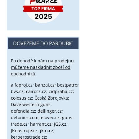
DOVEZEME DO PARDUBIC
Po dohodě k nám na prodejnu
můžeme naskladnit zboží od
obchodníků:
alfaproj.cz;
banzai.cz;
bestpatron.eu;
beretta.cz;
binox.cz;
bvs.cz;
cairocz.cz; cidpraha.cz;
colosus.cz; Česká Zbrojovka;
Dave western guns;
defendia.cz; dellinger.cz;
detonics.com; elovec.cz; guns-
trade.cz; harrant.cz; JGS.cz;
JKnastroje.cz; jk-n.cz;
kerberostrade.cz;