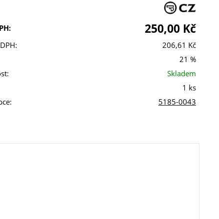
250,00 Kč
PH:
 DPH:
206,61 Kč
21 %
st:
Skladem
1 ks
bce:
5185-0043