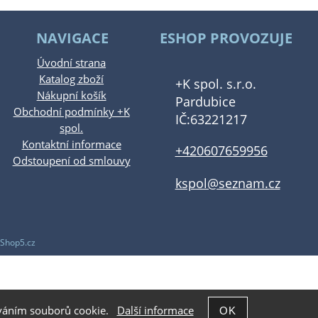
NAVIGACE
ESHOP PROVOZUJE
Úvodní strana
Katalog zboží
+K spol. s.r.o.
Nákupní košík
Pardubice
Obchodní podmínky +K
IČ:63221217
spol.
Kontaktní informace
+420607659956
Odstoupení od smlouvy
kspol@seznam.cz
Shop5.cz
žíváním souborů cookie.
Další informace