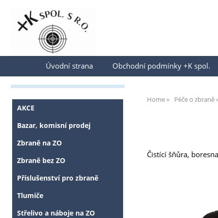
Přihlásit se
Úvodní strana
Obchodní podmínky +K spol.
Home
Péče o zbraně
AKCE
Bazar, komisní prodej
Zbraně na ZO
Čistící šňůra, boresn
Zbraně bez ZO
Příslušenství pro zbraně
Tlumiče
Střelivo a náboje na ZO