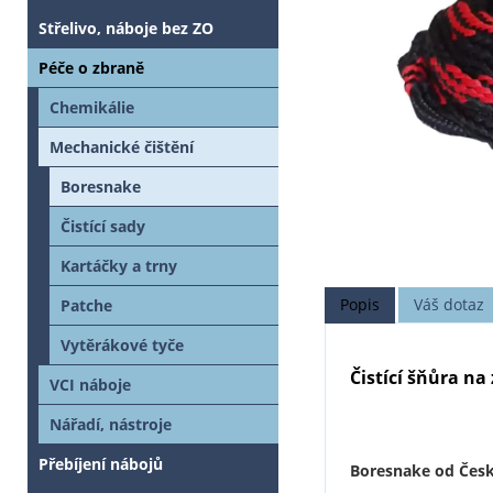
Střelivo, náboje bez ZO
Péče o zbraně
Chemikálie
Mechanické čištění
Boresnake
Čistící sady
Kartáčky a trny
Popis
Váš dotaz
Patche
Vytěrákové tyče
Čistící šňůra na
VCI náboje
Nářadí, nástroje
Přebíjení nábojů
Boresnake od Česk