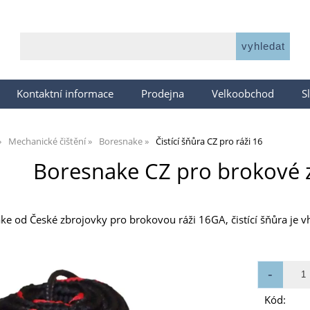
Kontaktní informace
Prodejna
Velkoobchod
S
Mechanické čištění
Boresnake
Čistící šňůra CZ pro ráži 16
Boresnake CZ pro brokové 
ake od České zbrojovky pro brokovou ráži 16GA, čistící šňůra je 
Kód: