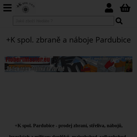
+K spol. zbraně a náboje Pardubice
+K spol. Pardubice - prodej zbraní, střeliva, nábojů,
loveckých a military doplňků, maloobchod, velkoobchod