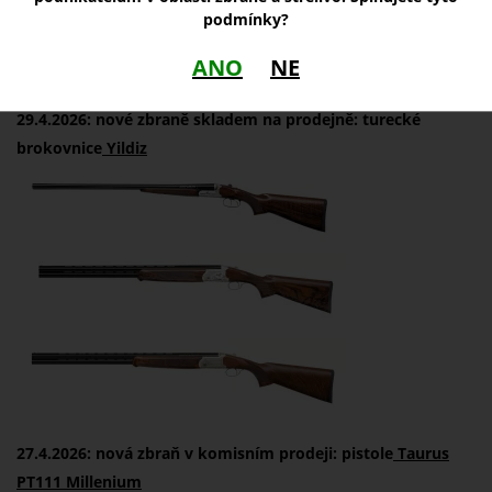
podmínky?
ANO
NE
29.4.2026: nové zbraně skladem na prodejně: turecké
brokovnice
Yildiz
27.4.2026: nová zbraň v komisním prodeji: pistole
T
aurus
PT111 Millenium