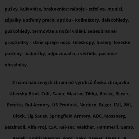
pušky, kulovnice, brokovnice; náboje - střelivo, munici,
zápalky a střelný prach; optiku - kolimátory, dalekohledy,
puškohledy, termovize a noční vidění. Sebeobranné
prostředky - slzné spreje, nože, teleskopy, boxery; lovecké
potřeby - vábničky, odpuzovadla a větřidla, pachové
ohradníky.
Z námi nabízených zbraní od výrobců Česká zbrojovka
Uherský Brod, Colt, Sauer, Mauser, Tikka, Rosler, Blaser,
Beretta, Bul Armory, HS Produkt, Norinco, Ruger, IMI, IWI,
Glock, Sig Sauer, Springfield Armory, ADC, Mossberg,
Bettinsoli, Alfa Proj, CSA, Kel-Tec, Walther, Hammerli, Gamo,
Benelli, Smith Wesson, Rossi, Sako, Steyer, Taurus, JK