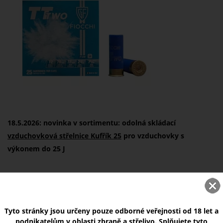
18.5.2026: novinka v sortimentu: odolná skládací
vzduchovková střelnice Kufřík 25
pro vzduchovky s
výkonem do 25 J
Tyto stránky jsou určeny pouze odborné veřejnosti od 18 let a
podnikatelům v oblasti zbraně a střelivo. Splňujete tyto