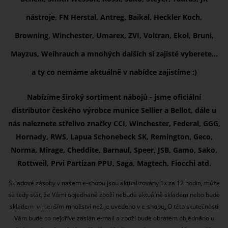
nástroje, FN Herstal, Antreg, Baikal, Heckler Koch,
Browning, Winchester, Umarex, ZVI, Voltran, Ekol, Bruni,
Mayzus, Weihrauch a mnohých dalších si zajisté vyberete...
a ty co nemáme aktuálně v nabídce zajistíme :)
Nabízíme široký sortiment nábojů - jsme oficiální
distributor českého výrobce munice Sellier a Bellot, dále u
nás naleznete střelivo značky CCI, Winchester, Federal, GGG,
Hornady, RWS, Lapua Schonebeck SK, Remington, Geco,
Norma, Mirage, Cheddite, Barnaul, Speer, JSB, Gamo, Sako,
Rottweil, Prvi Partizan PPU, Saga, Magtech, Fiocchi atd.
Skladové zásoby v našem e-shopu jsou aktualizovány 1x za 12 hodin, může
se tedy stát, že Vámi objednané zboží nebude aktuálně skladem nebo bude
skladem v menším množství než je uvedeno v e-shopu
.
O této skutečnosti
Vám bude co nejdříve zaslán e-mail a zboží bude obratem objednáno u