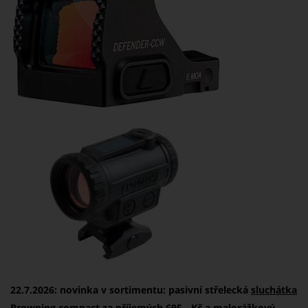
22.7.2026: novinka v sortimentu: pasivní střelecká
sluchátka
Browning
compact za příjemých 695,- Kč a malorážkový