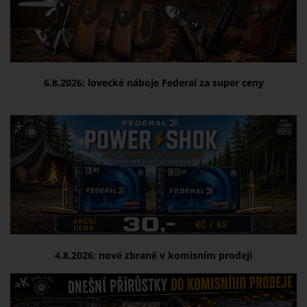
6.8.2026:
lovecké náboje Federal za super ceny
4.8.2026:
nové zbraně v komisním prodeji