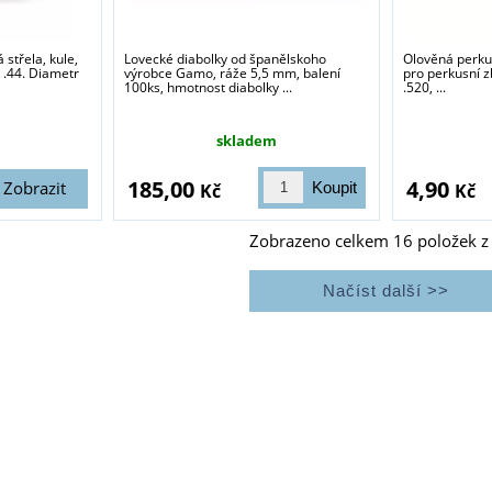
 střela, kule,
Lovecké diabolky od španělskoho
Olověná perkus
 .44. Diametr
výrobce Gamo, ráže 5,5 mm, balení
pro perkusní z
100ks, hmotnost diabolky ...
.520, ...
skladem
185,00
4,90
Zobrazit
Kč
Kč
Zobrazeno celkem
16
položek 