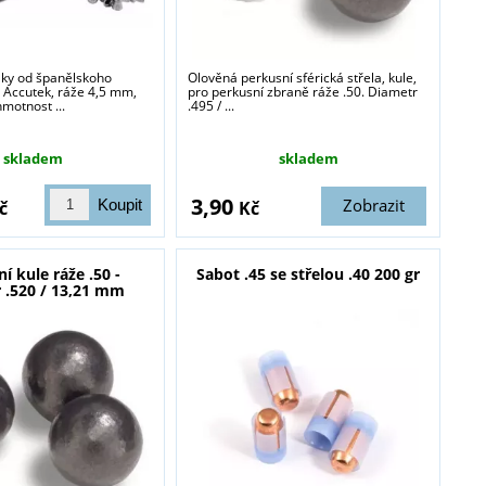
lky od španělskoho
Olověná perkusní sférická střela, kule,
Accutek, ráže 4,5 mm,
pro perkusní zbraně ráže .50. Diametr
hmotnost ...
.495 / ...
skladem
skladem
3,90
Zobrazit
č
Kč
í kule ráže .50 -
Sabot .45 se střelou .40 200 gr
 .520 / 13,21 mm