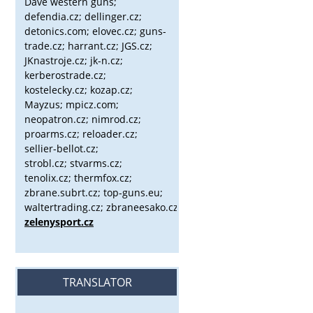
Dave western guns;
defendia.cz; dellinger.cz;
detonics.com; elovec.cz; guns-
trade.cz; harrant.cz; JGS.cz;
JKnastroje.cz; jk-n.cz;
kerberostrade.cz;
kostelecky.cz;
kozap.cz;
Mayzus;
mpicz.com;
neopatron.cz; nimrod.cz;
proarms.cz; reloader.cz;
sellier-bellot.cz;
strobl.cz;
stvarms.cz;
tenolix.cz; thermfox.cz;
zbrane.subrt.cz;
top-guns.eu;
waltertrading.cz; zbraneesako.cz;
zelenysport.cz
TRANSLATOR