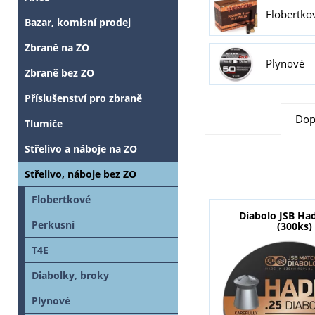
Flobertko
Bazar, komisní prodej
Zbraně na ZO
Plynové
Zbraně bez ZO
Příslušenství pro zbraně
Dop
Tlumiče
Střelivo a náboje na ZO
Střelivo, náboje bez ZO
Flobertkové
Diabolo JSB Had
Perkusní
(300ks)
T4E
Diabolky, broky
Plynové