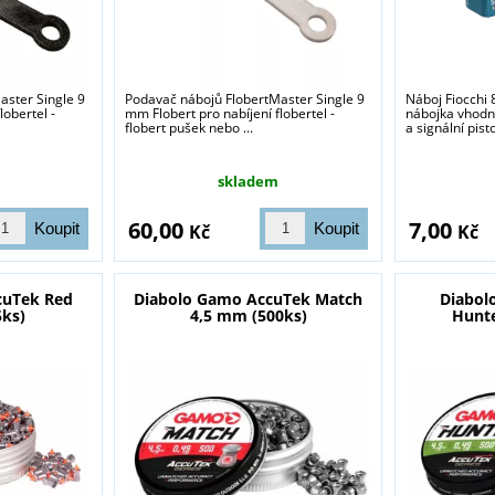
aster Single 9
Podavač nábojů FlobertMaster Single 9
Náboj Fiocchi
lobertel -
mm Flobert pro nabíjení flobertel -
nábojka vhodné
flobert pušek nebo ...
a signální pisto
skladem
60,00
7,00
Kč
Kč
cuTek Red
Diabolo Gamo AccuTek Match
Diabol
5ks)
4,5 mm (500ks)
Hunte
sou určeny pouze odborné veřejnosti od 18 let a podnikatelům v o
střelivo. Splňujete tyto podmínky?