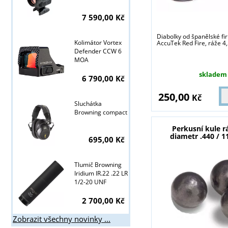
7 590,00 Kč
Diabolky od španělské f
Kolimátor Vortex
AccuTek Red Fire, ráže 
Defender CCW 6
MOA
skladem
6 790,00 Kč
250,00
Kč
Sluchátka
Browning compact
Perkusní kule rá
diametr .440 / 
695,00 Kč
Tlumič Browning
Iridium IR.22 .22 LR
1/2-20 UNF
2 700,00 Kč
Zobrazit všechny novinky ...