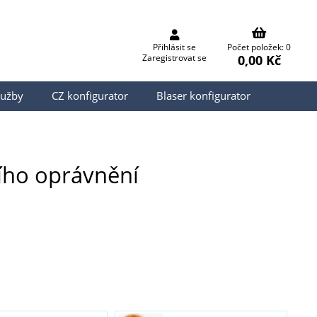
Přihlásit se
Počet položek: 0
0,00 Kč
Zaregistrovat se
lužby
CZ konfigurator
Blaser konfigurator
ního oprávnění