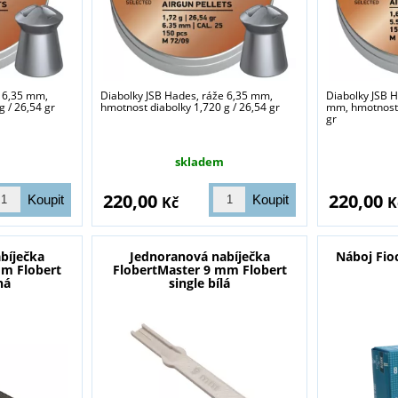
e 6,35 mm,
Diabolky JSB Hades, ráže 6,35 mm,
Diabolky JSB 
 / 26,54 gr
hmotnost diabolky 1,720 g / 26,54 gr
mm, hmotnost 
gr
skladem
220,00
220,00
Kč
K
bíječka
Jednoranová nabíječka
Náboj Fio
mm Flobert
FlobertMaster 9 mm Flobert
ná
single bílá