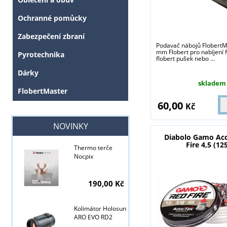
Ochranné pomůcky
Zabezpečení zbraní
Podavač nábojů FlobertM
mm Flobert pro nabíjení f
Pyrotechnika
flobert pušek nebo ...
Dárky
skladem
FlobertMaster
60,00
Kč
NOVINKY
Diabolo Gamo Ac
Fire 4,5 (12
Thermo terče
Nocpix
190,00 Kč
Tyto stránky j
Kolimátor Holosun
ARO EVO RD2