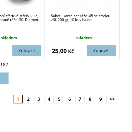
ní sférická střela, kule,
Sabot - kontejner ráže .45 se střelou
braně ráže .50. Diametr
.40, 200 gr, 10 ks v balení
skladem
skladem
25,00
Zobrazit
Zobrazit
Kč
z
187
1
2
3
4
5
6
7
8
9
>>