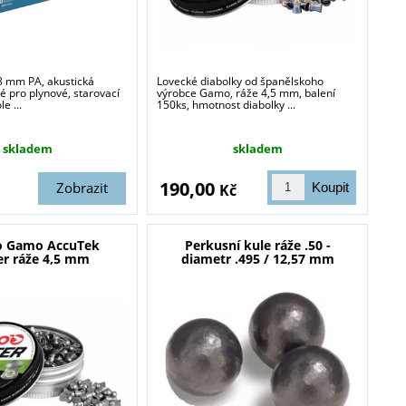
 8 mm PA, akustická
Lovecké diabolky od španělskoho
 pro plynové, starovací
výrobce Gamo, ráže 4,5 mm, balení
le ...
150ks, hmotnost diabolky ...
skladem
skladem
190,00
Zobrazit
Kč
o Gamo AccuTek
Perkusní kule ráže .50 -
r ráže 4,5 mm
diametr .495 / 12,57 mm
blasti zbraně a