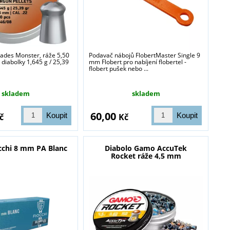
Hades Monster, ráže 5,50
Podavač nábojů FlobertMaster Single 9
diabolky 1,645 g / 25,39
mm Flobert pro nabíjení flobertel -
flobert pušek nebo ...
skladem
skladem
60,00
č
Kč
cchi 8 mm PA Blanc
Diabolo Gamo AccuTek
Rocket ráže 4,5 mm