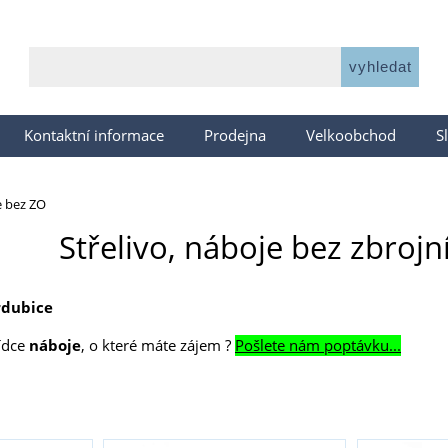
Kontaktní informace
Prodejna
Velkoobchod
S
e bez ZO
Střelivo, náboje bez zbroj
rdubice
bídce
náboje
, o které máte zájem ?
Pošlete nám poptávku...