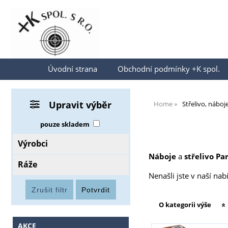
Přihlásit se
Úvodní strana
Obchodní podmínky +K spol.
Upravit výběr
Home
Střelivo, náboj
pouze skladem
Výrobci
Náboje
a
střelivo Pa
Ráže
Nenašli jste v naší na
O kategorii výše
AKCE