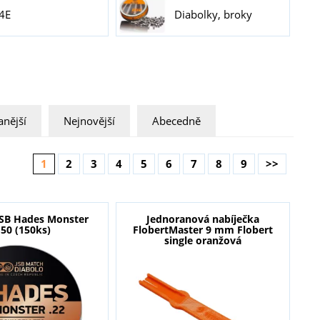
4E
Diabolky, broky
nější
Nejnovější
Abecedně
1
2
3
4
5
6
7
8
9
>>
JSB Hades Monster
Jednoranová nabíječka
,50 (150ks)
FlobertMaster 9 mm Flobert
single oranžová