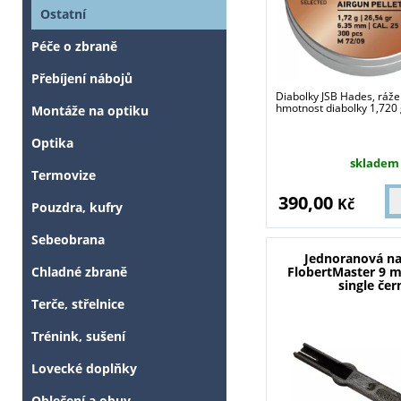
Ostatní
Péče o zbraně
Přebíjení nábojů
Diabolky JSB Hades, ráž
hmotnost diabolky 1,720 g
Montáže na optiku
Optika
skladem
Termovize
390,00
Kč
Pouzdra, kufry
Sebeobrana
Jednoranová na
FlobertMaster 9 
Chladné zbraně
single čer
Terče, střelnice
Trénink, sušení
Lovecké doplňky
Oblečení a obuv