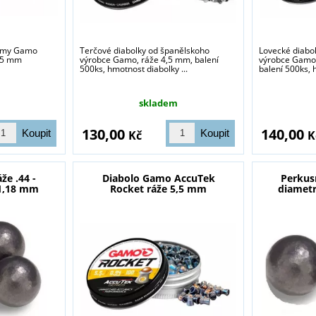
ANO
NE
irmy Gamo
Terčové diabolky od španělskoho
Lovecké diabo
4,5 mm
výrobce Gamo, ráže 4,5 mm, balení
výrobce Gamo 
500ks, hmotnost diabolky ...
balení 500ks, 
skladem
130,00
140,00
Kč
K
že .44 -
Diabolo Gamo AccuTek
Perkusn
11,18 mm
Rocket ráže 5,5 mm
diametr