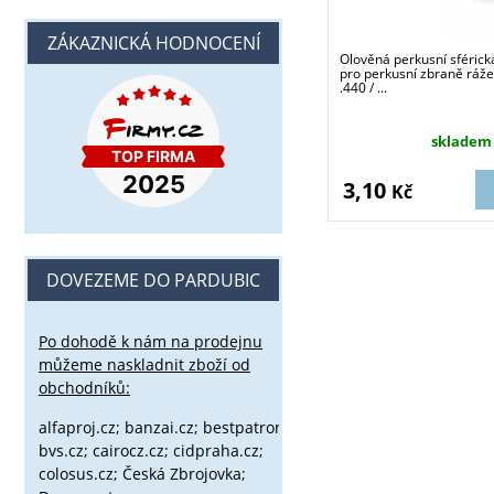
ZÁKAZNICKÁ HODNOCENÍ
Olověná perkusní sférická
pro perkusní zbraně ráže
.440 / ...
skladem
3,10
Kč
DOVEZEME DO PARDUBIC
Po dohodě k nám na prodejnu
můžeme naskladnit zboží od
obchodníků:
alfaproj.cz;
banzai.cz;
bestpatron.eu;
beretta.cz;
binox.cz;
bvs.cz;
cairocz.cz; cidpraha.cz;
colosus.cz; Česká Zbrojovka;