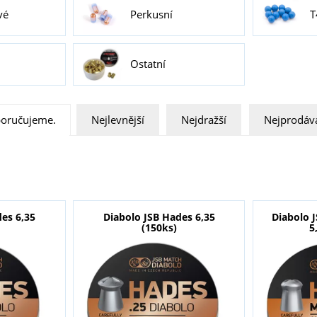
vé
Perkusní
T
Ostatní
oručujeme.
Nejlevnější
Nejdražší
Nejprodáva
es 6,35
Diabolo JSB Hades 6,35
Diabolo 
(150ks)
5