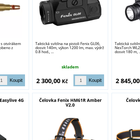
sou určeny pouze odborné veřejnosti od 18 let a podnikatelům v o
střelivo. Splňujete tyto podmínky?
ANO
NE
y s otvírákem
Taktická svítilna na pistoli Fenix GL06,
Taktická svíti
robeno z
dosvit 140m, výkon 1200 lm, max. výdrž
NexTorch WL23
0.8 hod., ...
dosvit 180 m, .
skladem
2 300,00
2 845,0
Kč
Easylive 4G
Čelovka Fenix HM61R Amber
Čelov
V2.0