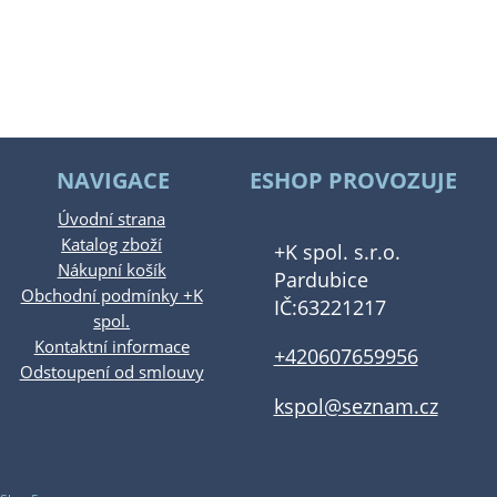
NAVIGACE
ESHOP PROVOZUJE
Úvodní strana
Katalog zboží
+K spol. s.r.o.
Nákupní košík
Pardubice
Obchodní podmínky +K
IČ:63221217
spol.
Kontaktní informace
+420607659956
Odstoupení od smlouvy
kspol@seznam.cz