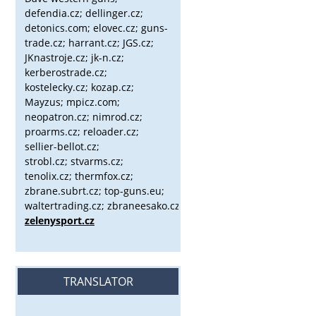
defendia.cz; dellinger.cz;
detonics.com; elovec.cz; guns-
trade.cz; harrant.cz; JGS.cz;
JKnastroje.cz; jk-n.cz;
kerberostrade.cz;
kostelecky.cz;
kozap.cz;
Mayzus;
mpicz.com;
neopatron.cz; nimrod.cz;
proarms.cz; reloader.cz;
sellier-bellot.cz;
strobl.cz;
stvarms.cz;
tenolix.cz; thermfox.cz;
zbrane.subrt.cz;
top-guns.eu;
waltertrading.cz; zbraneesako.cz;
zelenysport.cz
TRANSLATOR