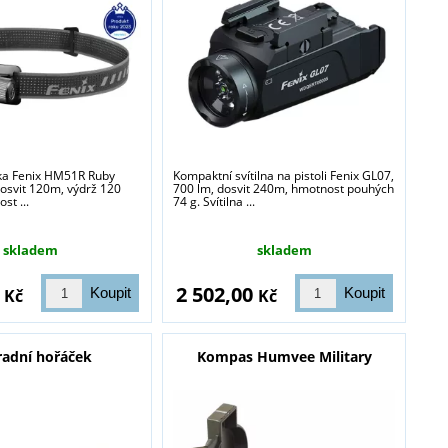
vka Fenix HM51R Ruby
Kompaktní svítilna na pistoli Fenix GL07,
dosvit 120m, výdrž 120
700 lm, dosvit 240m, hmotnost pouhých
st ...
74 g. Svítilna ...
skladem
skladem
0
2 502,00
Kč
Kč
adní hořáček
Kompas Humvee Military