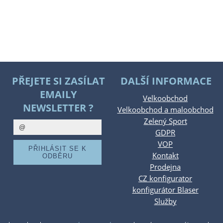
PŘEJETE SI ZASÍLAT
DALŠÍ INFORMACE
EMAILY
Velkoobchod
NEWSLETTER ?
Velkoobchod a maloobchod
Zelený Sport
GDPR
VOP
Kontakt
Prodejna
CZ konfigurator
konfigurátor Blaser
Služby