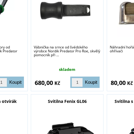
ory od
Vábnička na srnce od švédského
Náhradní hořá
k Predator
výrobce Nordik Predator Pro Roe, skvělý
ohřívači
pomocník při ...
skladem
680,00
80,00
Kč
Kč
a otvírák
Svítilna Fenix GL06
Svítilna 