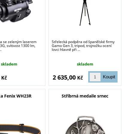
blasti zbraně a
lna se zeleným laserem
Střelecká podpěra od španělské firmy
G, svítivost 1300 lm,
Gamo Gen 3, tripod, trojnožku ocení
..
lovci hlavně při ...
skladem
skladem
0
2 635,00
Kč
Kč
ka Fenix WH23R
Stříbrná medaile srnec