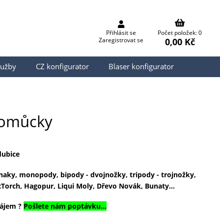
Přihlásit se
Počet položek: 0
0,00 Kč
Zaregistrovat se
lužby
CZ konfigurator
Blaser konfigurator
pomůcky
dubice
znaky, monopody, bipody - dvojnožky, tripody - trojnožky,
Torch, Hagopur, Liqui Moly, Dřevo Novák, Bunaty...
zájem ?
Pošlete nám poptávku...