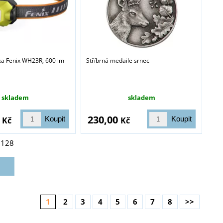
vka Fenix WH23R, 600 lm
Stříbrná medaile srnec
skladem
skladem
0
230,00
Kč
Kč
z
128
1
2
3
4
5
6
7
8
>>