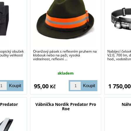
kopický obušek
Oranžový pásek s reflexním pruhem na
Nabíjecí čelo
bušky velikostí
klobouk nebo na paži, vysoká
V2.0, 700 lm, 
viditelnost, reflexní ...
hod., vodotěsno
skladem
95,00
1 750,0
Kč
 Predator
Vábnička Nordik Predator Pro
Náhr
Roe