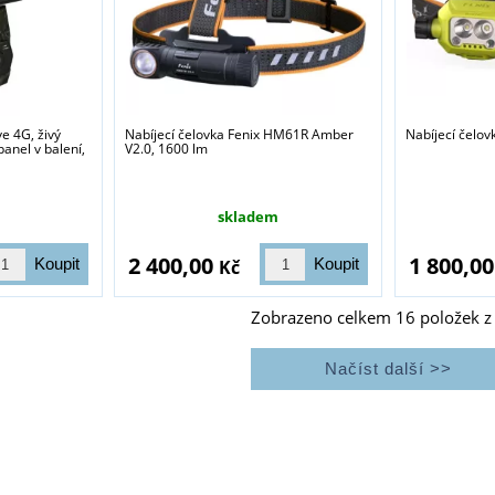
ve 4G, živý
Nabíjecí čelovka Fenix HM61R Amber
Nabíjecí čelo
panel v balení,
V2.0, 1600 lm
skladem
2 400,00
1 800,0
Kč
Zobrazeno celkem
16
položek 