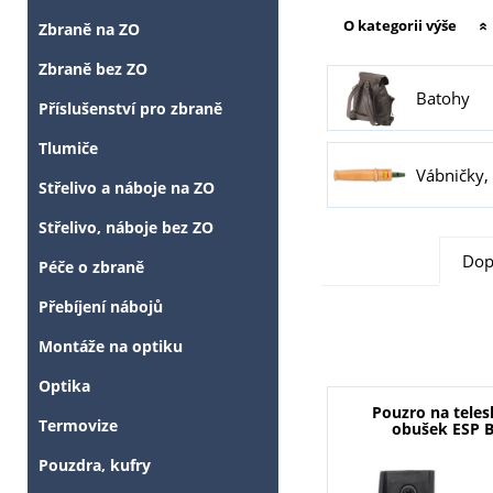
O kategorii výše
Zbraně na ZO
Zbraně bez ZO
Batohy
Příslušenství pro zbraně
Tlumiče
Vábničky,
Střelivo a náboje na ZO
Střelivo, náboje bez ZO
Dop
Péče o zbraně
Přebíjení nábojů
Montáže na optiku
Optika
Pouzro na tele
Termovize
obušek ESP 
Pouzdra, kufry