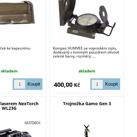
ček ke kapesnímu
Kompas HUMVEE ve vojenském stylu,
dodávaný s kovovým pouzdrem olivově
zelené barvy, rozměry: ...
skladem
skladem
400,00
Kč
s laserem NexTorch
Trojnožka Gamo Gen 3
WL23G