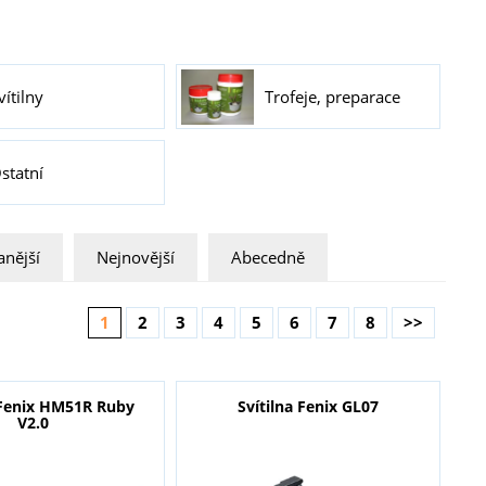
vítilny
Trofeje, preparace
statní
nější
Nejnovější
Abecedně
1
2
3
4
5
6
7
8
>>
Fenix HM51R Ruby
Svítilna Fenix GL07
V2.0