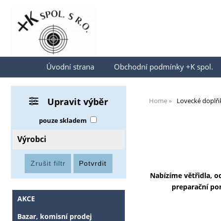
Přihlásit se
Úvodní strana
Obchodní podmínky +K spol.
Upravit výběr
Home
Lovecké doplň
pouze skladem
Výrobci
Nabízíme větřidla, o
preparační po
AKCE
Bazar, komisní prodej