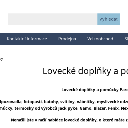
Kontaktní informace
Prodejna
Velkoobchod
S
ky
Lovecké doplňky a 
Lovecké doplňky
a pomůcky Par
dpuzovadla, fotopasti, batohy, svítilny, vábničky, myslivecké od
můcky, termosky od výrobců Jack pyke, Gamo, Blazer, Fenix, Nex
Nenašli jste v naší nabídce
lovecké doplňky
, o které máte 