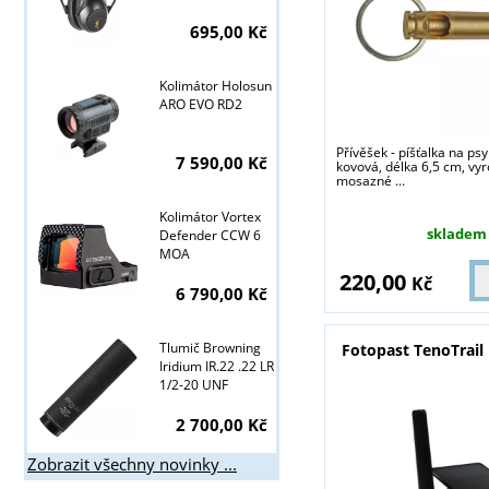
695,00 Kč
Tyto stránky j
Kolimátor Holosun
ARO EVO RD2
Přívěšek - píšťalka na ps
7 590,00 Kč
kovová, délka 6,5 cm, vy
mosazné ...
Kolimátor Vortex
skladem
Defender CCW 6
MOA
220,00
Kč
6 790,00 Kč
Tlumič Browning
Fotopast TenoTrail 
Iridium IR.22 .22 LR
1/2-20 UNF
2 700,00 Kč
Zobrazit všechny novinky ...