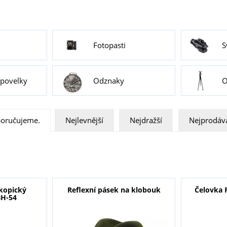
Fotopasti
S
 povelky
Odznaky
O
oručujeme.
Nejlevnější
Nejdražší
Nejprodáva
skopický
Reflexní pásek na klobouk
Čelovka 
BH-54