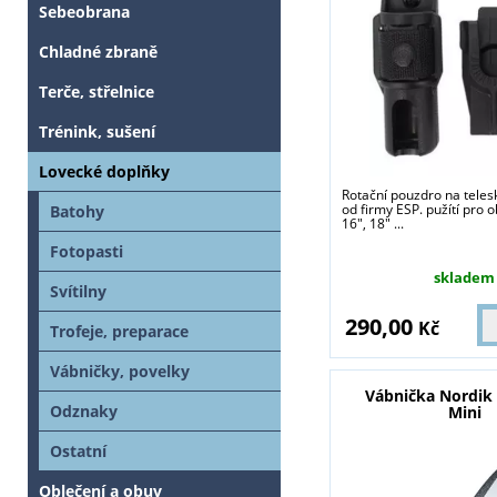
Sebeobrana
Chladné zbraně
Terče, střelnice
Trénink, sušení
Lovecké doplňky
Rotační pouzdro na teles
od firmy ESP. pužítí pro o
Batohy
16", 18" ...
Fotopasti
skladem
Svítilny
290,00
Kč
Trofeje, preparace
Vábničky, povelky
Vábnička Nordik
Odznaky
Mini
Ostatní
Oblečení a obuv