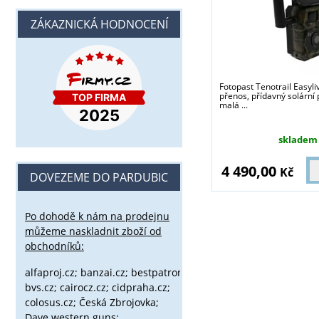
ZÁKAZNICKÁ HODNOCENÍ
Fotopast Tenotrail Easyli
přenos, přídavný solární 
malá ...
skladem
4 490,00
Kč
DOVEZEME DO PARDUBIC
Po dohodě k nám na prodejnu
můžeme naskladnit zboží od
obchodníků:
alfaproj.cz;
banzai.cz;
bestpatron.eu;
beretta.cz;
binox.cz;
bvs.cz;
cairocz.cz; cidpraha.cz;
colosus.cz; Česká Zbrojovka;
Dave western guns;