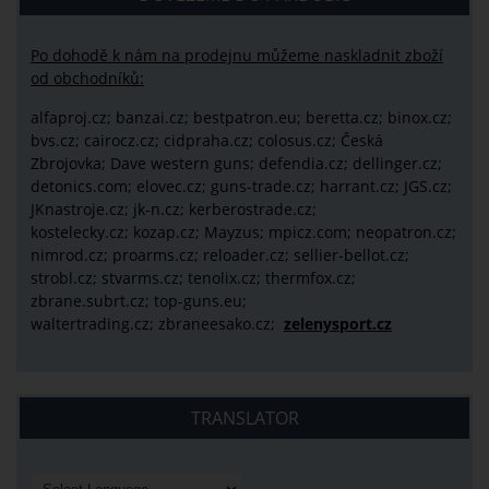
Po dohodě k nám na prodejnu můžeme naskladnit zboží
od obchodníků:
alfaproj.cz;
banzai.cz;
bestpatron.eu;
beretta.cz;
binox.cz;
bvs.cz;
cairocz.cz; cidpraha.cz; colosus.cz; Česká
Zbrojovka; Dave western guns; defendia.cz; dellinger.cz;
detonics.com; elovec.cz; guns-trade.cz; harrant.cz; JGS.cz;
JKnastroje.cz; jk-n.cz; kerberostrade.cz;
kostelecky.cz;
kozap.cz; Mayzus;
mpicz.com; neopatron.cz;
nimrod.cz; proarms.cz; reloader.cz; sellier-bellot.cz;
strobl.cz;
stvarms.cz; tenolix.cz; thermfox.cz;
zbrane.subrt.cz;
top-guns.eu;
waltertrading.cz; zbraneesako.cz;
zelenysport.cz
TRANSLATOR