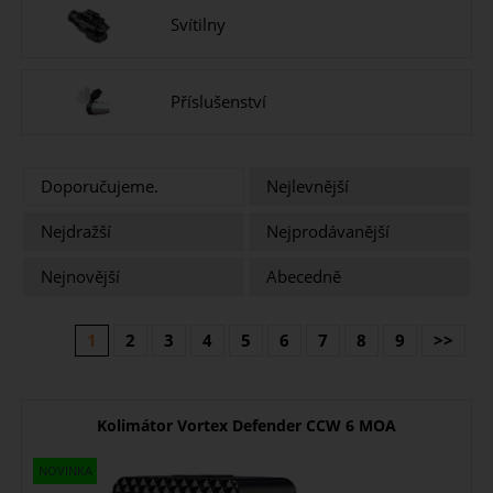
Svítilny
Příslušenství
Doporučujeme.
Nejlevnější
Nejdražší
Nejprodávanější
Nejnovější
Abecedně
1
2
3
4
5
6
7
8
9
>>
Kolimátor Vortex Defender CCW 6 MOA