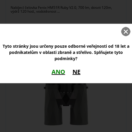
Nabíjecí čelovka Fenix HM51R Ruby V2.0, 700 lm, dosvit 120m,
výdrž 120 hod., vodotěsnost ...
skladem
1 750,00
Kč
Tyto stránky jsou určeny pouze odborné veřejnosti od 18 let a
podnikatelům v oblasti zbraně a střelivo. Splňujete tyto
podmínky?
Delta Optical Forest 8x42 Gen 3
ANO
NE