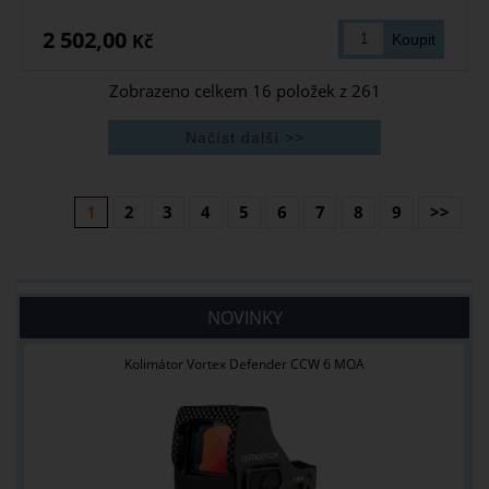
2 502,00
Kč
Zobrazeno celkem
16
položek z
261
1
2
3
4
5
6
7
8
9
>>
NOVINKY
Kolimátor Vortex Defender CCW 6 MOA