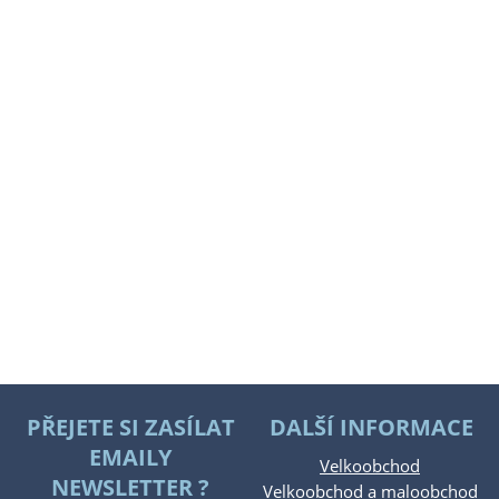
PŘEJETE SI ZASÍLAT
DALŠÍ INFORMACE
EMAILY
Velkoobchod
NEWSLETTER ?
Velkoobchod a maloobchod