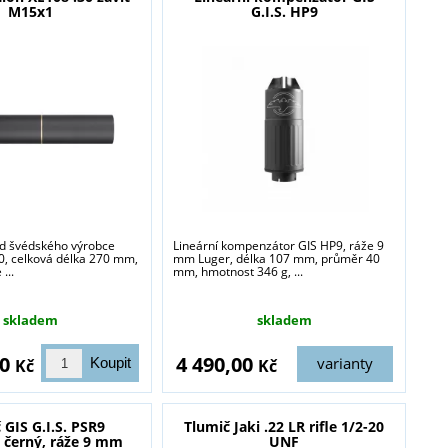
M15x1
G.I.S. HP9
od švédského výrobce
Lineární kompenzátor GIS HP9, ráže 9
30, celková délka 270 mm,
mm Luger, délka 107 mm, průměr 40
...
mm, hmotnost 346 g, ...
skladem
skladem
00
4 490,00
varianty
Kč
Kč
 GIS G.I.S. PSR9
Tlumič Jaki .22 LR rifle 1/2-20
 černý, ráže 9 mm
UNF