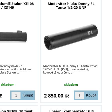
tlumič Stalon XE108
Moderátor hluku Donny FL
/ XS149
Tanto 1/2-20 UNF
renový návlek s
Moderátor hluku Donny FL Tanto, závit
stuhou na tlumič hluku
1/2"-20 UNF (P-H), rozebíratelný,
bce Stalon ...
kovové tělo, určeno ...
skladem
skladem
2 850,00
č
Kč
lon XE108 .30 závit
Lineární kompenzátor GIS