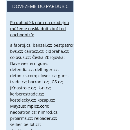
DOVEZEME DO PARDUBIC
Po dohodě k nám na prodejnu
můžeme naskladnit zboží od
obchodníků:
alfaproj.cz;
banzai.cz;
bestpatron.eu;
beretta.cz;
binox.cz;
bvs.cz;
cairocz.cz; cidpraha.cz;
colosus.cz; Česká Zbrojovka;
Dave western guns;
defendia.cz; dellinger.cz;
detonics.com; elovec.cz; guns-
trade.cz; harrant.cz; JGS.cz;
JKnastroje.cz; jk-n.cz;
kerberostrade.cz;
kostelecky.cz;
kozap.cz;
Mayzus;
mpicz.com;
neopatron.cz; nimrod.cz;
proarms.cz; reloader.cz;
sellier-bellot.cz;