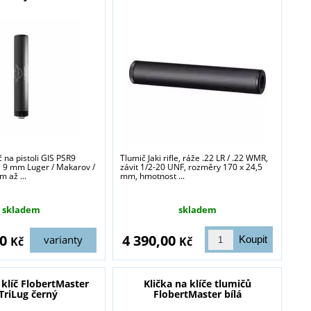
blasti zbraně a
č na pistoli GIS PSR9
Tlumič Jaki rifle, ráže .22 LR / .22 WMR,
e 9 mm Luger / Makarov /
závit 1/2-20 UNF, rozměry 170 x 24,5
m až ...
mm, hmotnost ...
skladem
skladem
00
4 390,00
varianty
Kč
Kč
klíč FlobertMaster
Klička na klíče tlumičů
TriLug černý
FlobertMaster bílá