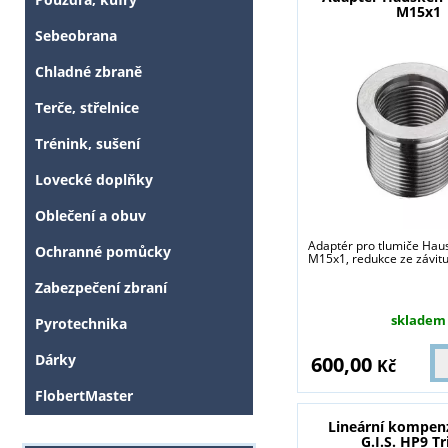
M15x1
Sebeobrana
Chladné zbraně
Terče, střelnice
Trénink, sušení
Lovecké doplňky
Oblečení a obuv
Adaptér pro tlumiče Haus
Ochranné pomůcky
M15x1, redukce ze závitu
Zabezpečení zbraní
skladem
Pyrotechnika
Dárky
600,00
Kč
FlobertMaster
Lineární kompen
G.I.S. HP9 Tr