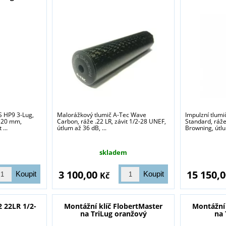
sou určeny pouze odborné veřejnosti od 18 let a podnikatelům v o
střelivo. Splňujete tyto podmínky?
ANO
NE
S HP9 3-Lug,
Malorážkový tlumič A-Tec Wave
Impulzní tlumi
 120 mm,
Carbon, ráže .22 LR, závit 1/2-28 UNEF,
Standard, ráž
...
útlum až 36 dB, ...
Browning, útlu
skladem
3 100,00
15 150,
Kč
 22LR 1/2-
Montážní klíč FlobertMaster
Montážní 
na TriLug oranžový
na 