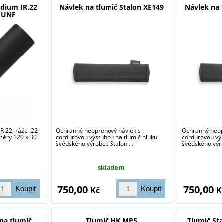
idium IR.22
Návlek na tlumič Stalon XE149
Návlek na 
0 UNF
R 22, ráže .22
Ochranný neoprenový návlek s
Ochranný neop
změry 120 x 30
cordurovou výstuhou na tlumič hluku
cordurovou vý
švédského výrobce Stalon ...
švédského výro
skladem
750,00
750,00
Kč
K
na tlumič,
Tlumič HK MP5
Tlumič Sta