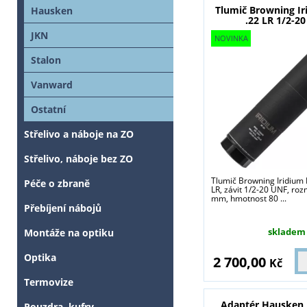
Tlumič Browning Ir
Hausken
.22 LR 1/2-2
JKN
Stalon
Vanward
Ostatní
Střelivo a náboje na ZO
Střelivo, náboje bez ZO
Tlumič Browning Iridium I
Péče o zbraně
LR, závit 1/2-20 UNF, ro
mm, hmotnost 80 ...
Přebíjení nábojů
skladem
Montáže na optiku
Optika
2 700,00
Kč
Termovize
Adaptér Hausken 
Pouzdra, kufry