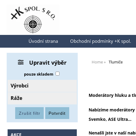
Přihlásit se
Úvodní strana
Obchodní podmínky +K spol.
Upravit výběr
Home
Tlumiče
pouze skladem
Výrobci
Moderátory hluku a tl
Ráže
Nabízíme moderátory hl
Svemko, ASE Ultra...
Nenašli jste v naší na
AKCE