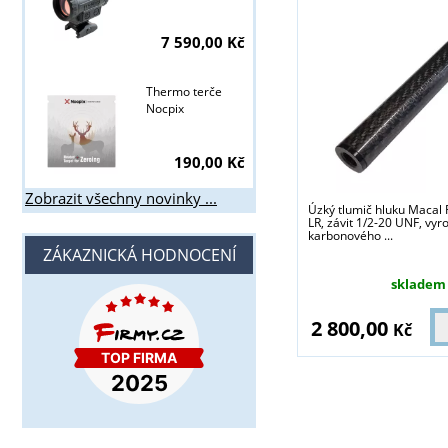
7 590,00 Kč
Thermo terče
Nocpix
190,00 Kč
Zobrazit všechny novinky ...
Úzký tlumič hluku Macal 
LR, závit 1/2-20 UNF, vyr
karbonového ...
ZÁKAZNICKÁ HODNOCENÍ
skladem
2 800,00
Kč