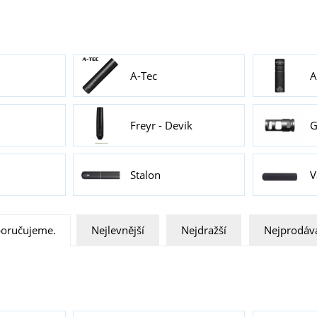
A-Tec
A
Freyr - Devik
G
Stalon
V
oručujeme.
Nejlevnější
Nejdražší
Nejprodáva