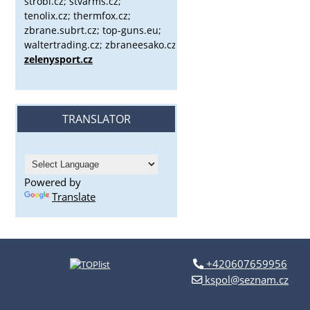
strobl.cz;
stvarms.cz;
tenolix.cz; thermfox.cz;
zbrane.subrt.cz;
top-guns.eu;
waltertrading.cz; zbraneesako.cz;
zelenysport.cz
TRANSLATOR
Powered by
Translate
+420607659956
kspol@seznam.cz