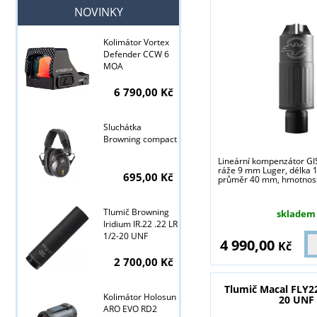
NOVINKY
Kolimátor Vortex
Defender CCW 6
MOA
6 790,00 Kč
Tyto stránky j
Sluchátka
Browning compact
Lineární kompenzátor GI
ráže 9 mm Luger, délka
695,00 Kč
průměr 40 mm, hmotnost 
Tlumič Browning
skladem
Iridium IR.22 .22 LR
1/2-20 UNF
4 990,00
Kč
2 700,00 Kč
Tlumič Macal FLY22
Kolimátor Holosun
20 UNF
ARO EVO RD2