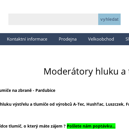
Kontaktní informace
Prodejna
Velkoobchod
S
Moderátory hluku a 
umiče na zbraně - Pardubice
uku výstřelu a tlumiče od výrobců A-Tec, HushTac, Luszczek, Fre
bídce tlumič, o který máte zájem ?
Pošlete nám poptávku...