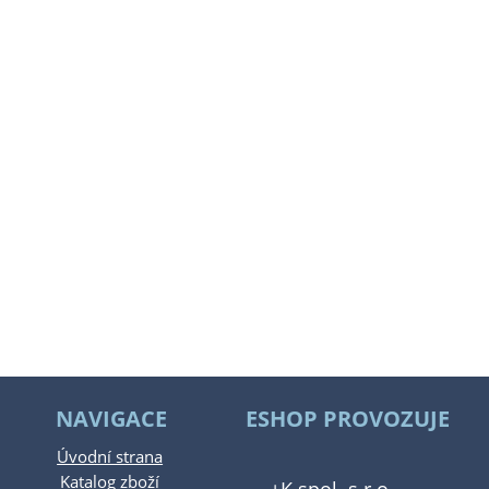
NAVIGACE
ESHOP PROVOZUJE
Úvodní strana
Katalog zboží
+K spol. s.r.o.