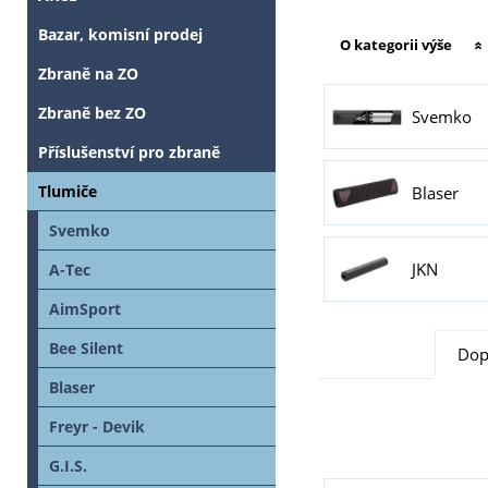
Bazar, komisní prodej
O kategorii výše
Zbraně na ZO
Zbraně bez ZO
Svemko
Příslušenství pro zbraně
Tlumiče
Blaser
Svemko
JKN
A-Tec
AimSport
Bee Silent
Dop
Blaser
Freyr - Devik
G.I.S.