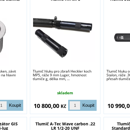
ken, závit
Tlumič hluku pro zbraň Heckler koch
Tlumič hluku 
 na hlavni
MP5, ráže 9 mm Luger, hmotnost
Stalon, ráže .
tlumiče g, délka mm, ...
přesah tlumiče 
skladem
10 800,00
10 990,
Kč
zátor GIS
Tlumič A-Tec Wave carbon .22
Tlumič
i-lug
LR 1/2-20 UNF
Standard