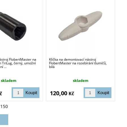
stroj FlobertMaster na
Klička na demontovací nástroj
 TriLug, černý, umožní
FlobertMaster na rozebírání tlumičů,
í ...
bílá
skladem
skladem
120,00
č
Kč
z
150