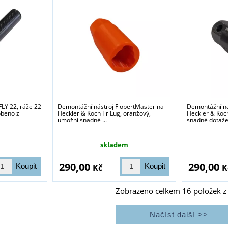
FLY 22, ráže 22
Demontážní nástroj FlobertMaster na
Demontážní ná
obeno z
Heckler & Koch TriLug, oranžový,
Heckler & Koch
umožní snadné ...
snadné dotažen
skladem
290,00
290,00
Kč
K
Zobrazeno celkem
16
položek 