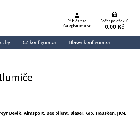
Přihlásit se
Počet položek: 0
0,00 Kč
Zaregistrovat se
lužby
CZ konfigurator
Blaser konfigurator
tlumiče
yr Devik, Aimsport, Bee Silent, Blaser, GIS, Hausken, JKN,