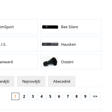
imSport
Bee Silent
.I.S.
Hausken
anward
Ostatní
nější
Nejnovější
Abecedně
1
2
3
4
5
6
7
8
9
>>