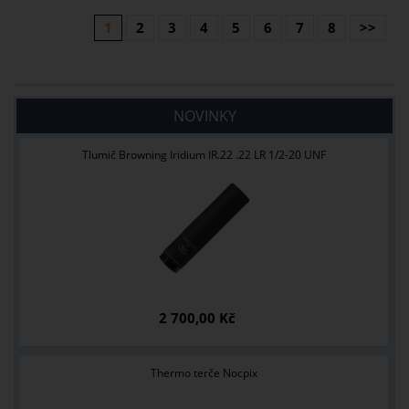
1
2
3
4
5
6
7
8
>>
NOVINKY
Tlumič Browning Iridium IR.22 .22 LR 1/2-20 UNF
2 700,00 Kč
Thermo terče Nocpix