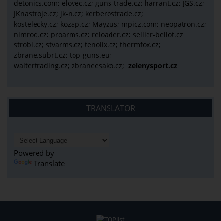
detonics.com; elovec.cz; guns-trade.cz; harrant.cz; JGS.cz;
JKnastroje.cz; jk-n.cz; kerberostrade.cz;
kostelecky.cz;
kozap.cz; Mayzus;
mpicz.com; neopatron.cz;
nimrod.cz; proarms.cz; reloader.cz; sellier-bellot.cz;
strobl.cz;
stvarms.cz; tenolix.cz; thermfox.cz;
zbrane.subrt.cz;
top-guns.eu;
waltertrading.cz; zbraneesako.cz;
zelenysport.cz
TRANSLATOR
Powered by
Translate