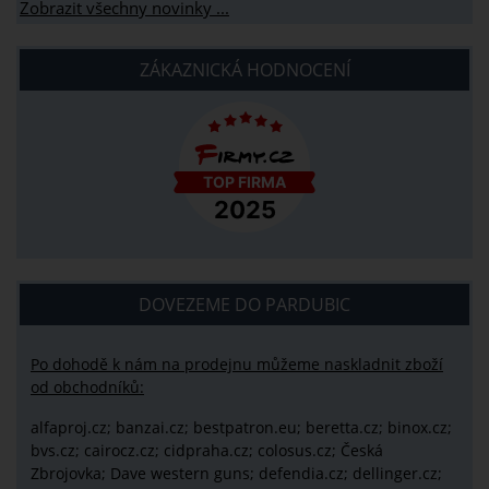
Zobrazit všechny novinky ...
ZÁKAZNICKÁ HODNOCENÍ
DOVEZEME DO PARDUBIC
Po dohodě k nám na prodejnu můžeme naskladnit zboží
od obchodníků:
alfaproj.cz;
banzai.cz;
bestpatron.eu;
beretta.cz;
binox.cz;
bvs.cz;
cairocz.cz; cidpraha.cz; colosus.cz; Česká
Zbrojovka; Dave western guns; defendia.cz; dellinger.cz;