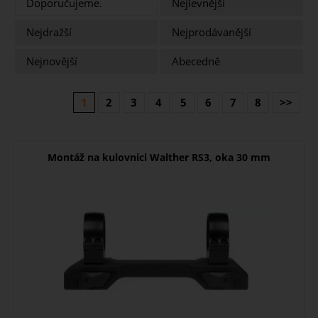
Doporučujeme.
Nejlevnější
Nejdražší
Nejprodávanější
Nejnovější
Abecedně
1
2
3
4
5
6
7
8
>>
Montáž na kulovnici Walther RS3, oka 30 mm