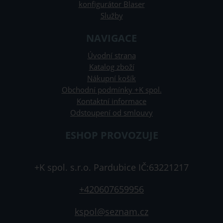
konfigurátor Blaser
Služby
NAVIGACE
Úvodní strana
Katalog zboží
Nákupní košík
Obchodní podmínky +K spol.
Kontaktní informace
Odstoupení od smlouvy
ESHOP PROVOZUJE
+K spol. s.r.o. Pardubice IČ:63221217
+420607659956
kspol@seznam.cz