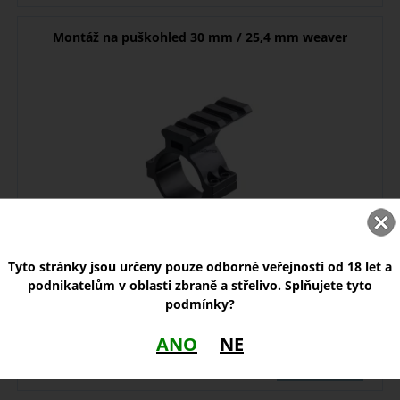
Montáž na puškohled 30 mm / 25,4 mm weaver
Montáž na puškohled s tubusem 30 mm, s redukcí na 25,4 mm, s
Tyto stránky jsou určeny pouze odborné veřejnosti od 18 let a
montážním rozhraním picatinny ...
podnikatelům v oblasti zbraně a střelivo. Splňujete tyto
podmínky?
skladem
ANO
NE
290,00
Kč