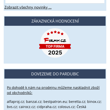
Zobrazit všechny novinky ...
ZÁKAZNICKÁ HODNOCENÍ
DOVEZEME DO PARDUBIC
Po dohodě k nám na prodejnu můžeme naskladnit zboží
od obchodníků:
alfaproj.cz;
banzai.cz;
bestpatron.eu;
beretta.cz;
binox.cz;
bvs.cz;
cairocz.cz; cidpraha.cz; colosus.cz; Česká