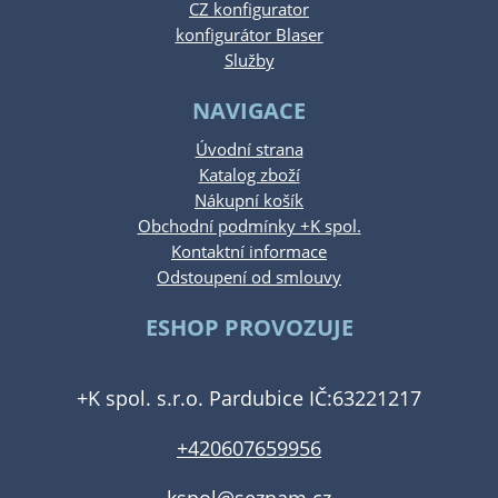
CZ konfigurator
konfigurátor Blaser
Služby
NAVIGACE
Úvodní strana
Katalog zboží
Nákupní košík
Obchodní podmínky +K spol.
Kontaktní informace
Odstoupení od smlouvy
ESHOP PROVOZUJE
+K spol. s.r.o. Pardubice IČ:63221217
+420607659956
kspol@seznam.cz