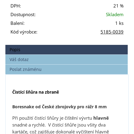
DPH:
21 %
Dostupnost:
Skladem
Balení:
1 ks
Kód výrobce:
5185-0039
Popis
Váš dotaz
Poslat známénu
Čistící šňůra na zbraně
Boresnake od České zbrojovky pro rážr 8 mm
Při použití čistící šňůry je čištění vývrtu
hlavně
snadné a rychlé. V čistící šňůře jsou všity dva
kartáče, což zajišťuje dokonalé vyčištení hlavně