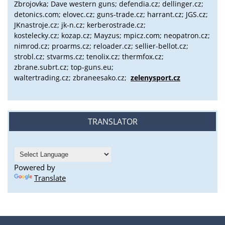
Zbrojovka; Dave western guns; defendia.cz; dellinger.cz;
detonics.com; elovec.cz; guns-trade.cz; harrant.cz; JGS.cz;
JKnastroje.cz; jk-n.cz; kerberostrade.cz;
kostelecky.cz;
kozap.cz; Mayzus;
mpicz.com; neopatron.cz;
nimrod.cz; proarms.cz; reloader.cz; sellier-bellot.cz;
strobl.cz;
stvarms.cz; tenolix.cz; thermfox.cz;
zbrane.subrt.cz;
top-guns.eu;
waltertrading.cz; zbraneesako.cz;
zelenysport.cz
TRANSLATOR
Powered by
Translate