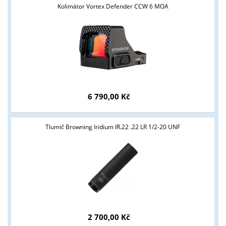
Kolimátor Vortex Defender CCW 6 MOA
Tyto stránky jsou určeny pouze odborné veřejnosti od 18 let a
podnikatelům v oblasti zbraně a střelivo. Splňujete tyto
podmínky?
ANO
NE
6 790,00 Kč
Tlumič Browning Iridium IR.22 .22 LR 1/2-20 UNF
2 700,00 Kč