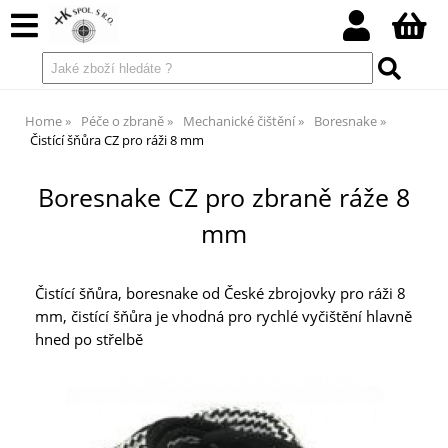
Home
Péče o zbraně
Mechanické čištění
Boresnake
Čistící šňůra CZ pro ráži 8 mm
Boresnake CZ pro zbraně ráže 8
mm
Čistící šňůra, boresnake od České zbrojovky pro ráži 8
mm, čistící šňůra je vhodná pro rychlé vyčištění hlavně
hned po střelbě