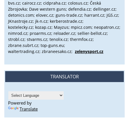
bvs.cz;
cairocz.cz; cidpraha.cz; colosus.cz; Česká
Zbrojovka; Dave western guns; defendia.cz; dellinger.cz;
detonics.com; elovec.cz; guns-trade.cz; harrant.cz; JGS.cz;
JKnastroje.cz; jk-n.cz; kerberostrade.cz;
kostelecky.cz;
kozap.cz; Mayzus;
mpicz.com; neopatron.cz;
nimrod.cz; proarms.cz; reloader.cz; sellier-bellot.cz;
strobl.cz;
stvarms.cz; tenolix.cz; thermfox.cz;
zbrane.subrt.cz;
top-guns.eu;
waltertrading.cz; zbraneesako.cz;
zelenysport.cz
TRANSLATOR
Powered by
Translate