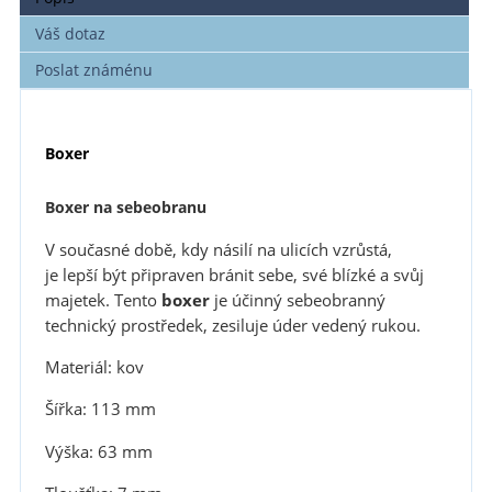
Váš dotaz
Poslat známénu
Boxer
Boxer na sebeobranu
V současné době, kdy násilí na ulicích vzrůstá,
je lepší být připraven bránit sebe, své blízké a svůj
majetek. Tento
boxer
je účinný sebeobranný
technický prostředek, zesiluje úder vedený rukou.
Materiál: kov
Šířka: 113 mm
Výška: 63 mm