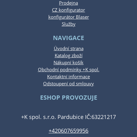
Prodejna
CZ konfigurator
konfigurátor Blaser
Služby
NAVIGACE
Úvodní strana
Katalog zboží
Nákupní košík
Obchodní podmínky +K spol.
Kontaktní informace
Odstoupení od smlouvy
ESHOP PROVOZUJE
+K spol. s.r.o. Pardubice IČ:63221217
+420607659956