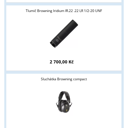
Tlumič Browning Iridium IR.22 .22 LR 1/2-20 UNF
Tyto stránky jsou určeny pouze odborné veřejnosti od 18 let a
podnikatelům v oblasti zbraně a střelivo. Splňujete tyto
podmínky?
ANO
NE
2 700,00 Kč
Sluchátka Browning compact