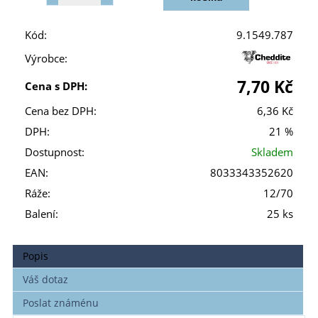
Kód:
9.1549.787
Výrobce:
7,70 Kč
Cena s DPH:
Cena bez DPH:
6,36 Kč
DPH:
21 %
Dostupnost:
Skladem
EAN:
8033343352620
Ráže:
12/70
Balení:
25 ks
Popis
Váš dotaz
Poslat známénu