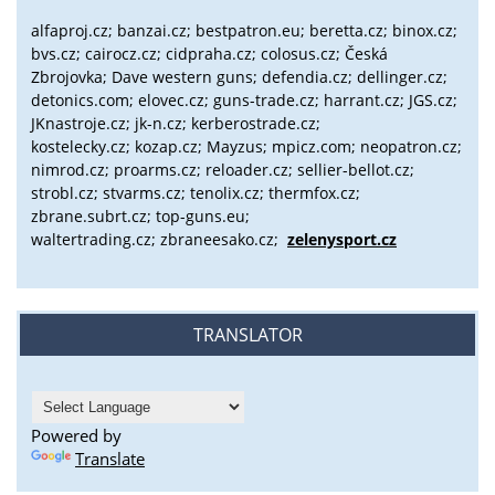
alfaproj.cz;
banzai.cz;
bestpatron.eu;
beretta.cz;
binox.cz;
bvs.cz;
cairocz.cz; cidpraha.cz; colosus.cz; Česká
Zbrojovka; Dave western guns; defendia.cz; dellinger.cz;
detonics.com; elovec.cz; guns-trade.cz; harrant.cz; JGS.cz;
JKnastroje.cz; jk-n.cz; kerberostrade.cz;
kostelecky.cz;
kozap.cz; Mayzus;
mpicz.com; neopatron.cz;
nimrod.cz; proarms.cz; reloader.cz; sellier-bellot.cz;
strobl.cz;
stvarms.cz; tenolix.cz; thermfox.cz;
zbrane.subrt.cz;
top-guns.eu;
waltertrading.cz; zbraneesako.cz;
zelenysport.cz
TRANSLATOR
Powered by
Translate