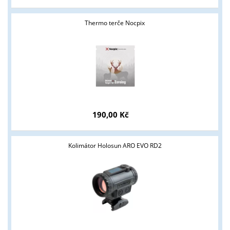
Thermo terče Nocpix
190,00 Kč
Kolimátor Holosun ARO EVO RD2
Tyto stránky jsou určeny pouze odborné veřejnosti od 18 let a
podnikatelům v oblasti zbraně a střelivo. Splňujete tyto
podmínky?
ANO
NE