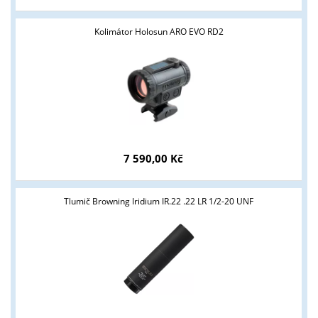
Kolimátor Holosun ARO EVO RD2
7 590,00 Kč
Tlumič Browning Iridium IR.22 .22 LR 1/2-20 UNF
Tyto stránky jsou určeny pouze odborné veřejnosti od 18 let a
podnikatelům v oblasti zbraně a střelivo. Splňujete tyto
podmínky?
ANO
NE