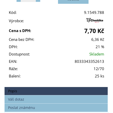
Kód:
9.1549.788
Výrobce:
7,70 Kč
Cena s DPH:
Cena bez DPH:
6,36 Kč
DPH:
21 %
Dostupnost:
Skladem
EAN:
8033343352613
Ráže:
12/70
Balení:
25 ks
Popis
Váš dotaz
Poslat známénu