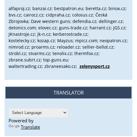
alfaproj.cz;
banzai.cz;
bestpatron.eu;
beretta.cz;
binox.cz;
bvs.cz;
cairocz.cz; cidpraha.cz; colosus.cz; Česká
Zbrojovka; Dave western guns; defendia.cz; dellinger.cz;
detonics.com; elovec.cz; guns-trade.cz; harrant.cz; JGS.cz;
JKnastroje.cz; jk-n.cz; kerberostrade.cz;
kostelecky.cz;
kozap.cz; Mayzus;
mpicz.com; neopatron.cz;
nimrod.cz; proarms.cz; reloader.cz; sellier-bellot.cz;
strobl.cz;
stvarms.cz; tenolix.cz; thermfox.cz;
zbrane.subrt.cz;
top-guns.eu;
waltertrading.cz; zbraneesako.cz;
zelenysport.cz
TRANSLATOR
Powered by
Translate