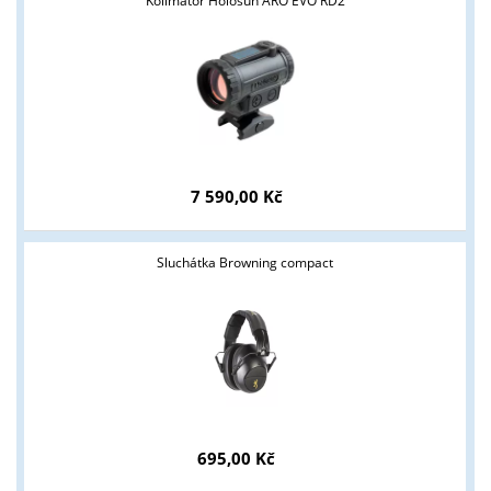
Kolimátor Holosun ARO EVO RD2
7 590,00 Kč
Sluchátka Browning compact
Tyto stránky jsou určeny pouze odborné veřejnosti od 18 let a
podnikatelům v oblasti zbraně a střelivo. Splňujete tyto
podmínky?
ANO
NE
695,00 Kč