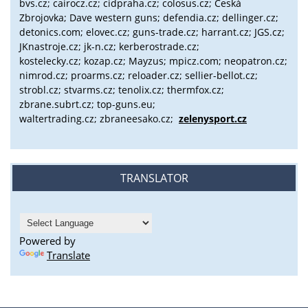
bvs.cz;
cairocz.cz; cidpraha.cz; colosus.cz; Česká
Zbrojovka; Dave western guns; defendia.cz; dellinger.cz;
detonics.com; elovec.cz; guns-trade.cz; harrant.cz; JGS.cz;
JKnastroje.cz; jk-n.cz; kerberostrade.cz;
kostelecky.cz;
kozap.cz; Mayzus;
mpicz.com; neopatron.cz;
nimrod.cz; proarms.cz; reloader.cz; sellier-bellot.cz;
strobl.cz;
stvarms.cz; tenolix.cz; thermfox.cz;
zbrane.subrt.cz;
top-guns.eu;
waltertrading.cz; zbraneesako.cz;
zelenysport.cz
TRANSLATOR
Powered by
Translate