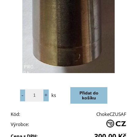
ks
Kód:
ChokeCZUSAF
Výrobce:
300,00 Kč
Cena s DPH: