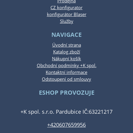
Prodejna
CZ konfigurator
konfigurátor Blaser
Služby
NAVIGACE
Úvodní strana
Katalog zboží
Nákupní košík
Obchodní podmínky +K spol.
Kontaktní informace
Odstoupení od smlouvy
ESHOP PROVOZUJE
+K spol. s.r.o. Pardubice IČ:63221217
+420607659956