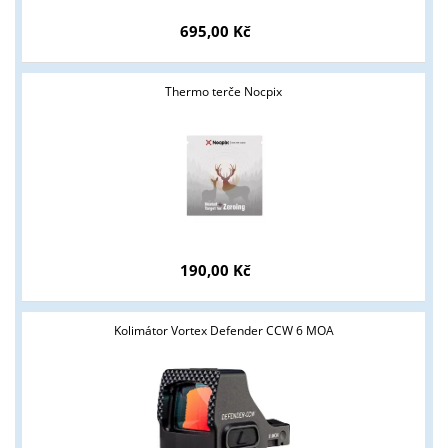
695,00 Kč
Thermo terče Nocpix
Tyto stránky jsou určeny pouze odborné veřejnosti od 18 let a
podnikatelům v oblasti zbraně a střelivo. Splňujete tyto
podmínky?
ANO
NE
190,00 Kč
Kolimátor Vortex Defender CCW 6 MOA