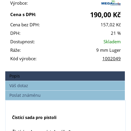
Výrobce:
190,00 Kč
Cena s DPH:
Cena bez DPH:
157,02 Kč
DPH:
21 %
Dostupnost:
Skladem
Ráže:
9 mm Luger
Kód výrobce:
1002049
Popis
Váš dotaz
Poslat známénu
Č
istící
sada pro pistoli