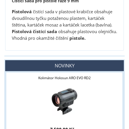
Čistící sada pro pistole ráže 9 mm
Pistolová
čistící sada v plastové krabičce obsahuje
dvoudílnou tyčku potaženou plastem, kartáček
štětina, kartáček mosaz a kartáček lacetka (bavlna).
Pistolová čistící sada
obsahuje plastovou olejničku.
Vhodná pro okamžité čištění
pistole.
NOVINKY
Kolimátor Holosun ARO EVO RD2