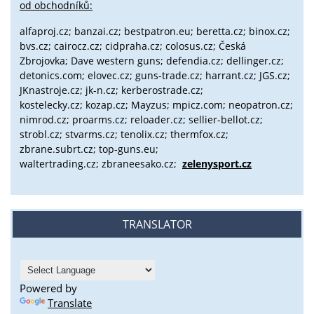
od obchodníků:
alfaproj.cz;
banzai.cz;
bestpatron.eu;
beretta.cz;
binox.cz;
bvs.cz;
cairocz.cz; cidpraha.cz; colosus.cz; Česká
Zbrojovka; Dave western guns; defendia.cz; dellinger.cz;
detonics.com; elovec.cz; guns-trade.cz; harrant.cz; JGS.cz;
JKnastroje.cz; jk-n.cz; kerberostrade.cz;
kostelecky.cz;
kozap.cz; Mayzus;
mpicz.com; neopatron.cz;
nimrod.cz; proarms.cz; reloader.cz; sellier-bellot.cz;
strobl.cz;
stvarms.cz; tenolix.cz; thermfox.cz;
zbrane.subrt.cz;
top-guns.eu;
waltertrading.cz; zbraneesako.cz;
zelenysport.cz
TRANSLATOR
Powered by
Translate