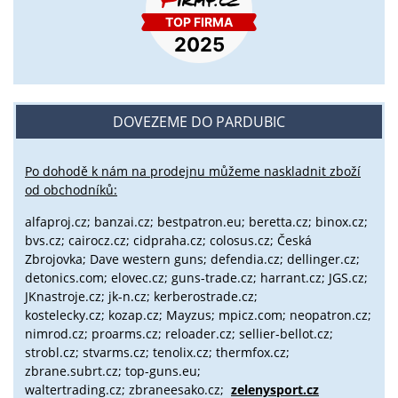
DOVEZEME DO PARDUBIC
Po dohodě k nám na prodejnu můžeme naskladnit zboží
od obchodníků:
alfaproj.cz;
banzai.cz;
bestpatron.eu;
beretta.cz;
binox.cz;
bvs.cz;
cairocz.cz; cidpraha.cz; colosus.cz; Česká
Zbrojovka; Dave western guns; defendia.cz; dellinger.cz;
detonics.com; elovec.cz; guns-trade.cz; harrant.cz; JGS.cz;
JKnastroje.cz; jk-n.cz; kerberostrade.cz;
kostelecky.cz;
kozap.cz; Mayzus;
mpicz.com; neopatron.cz;
nimrod.cz; proarms.cz; reloader.cz; sellier-bellot.cz;
strobl.cz;
stvarms.cz; tenolix.cz; thermfox.cz;
zbrane.subrt.cz;
top-guns.eu;
waltertrading.cz; zbraneesako.cz;
zelenysport.cz