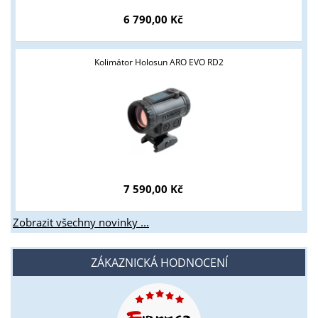
Tyto stránky jsou určeny pouze odborné veřejnosti od 18 let a
podnikatelům v oblasti zbraně a střelivo. Splňujete tyto
6 790,00 Kč
podmínky?
ANO
NE
Kolimátor Holosun ARO EVO RD2
7 590,00 Kč
Zobrazit všechny novinky ...
ZÁKAZNICKÁ HODNOCENÍ