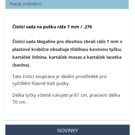
Poslat známénu
Č
istící
sada na pušku ráže 7 mm / .270
Čistící sada Megaline pro dlouhou zbraň ráže 7 mm v
plastové krabičce obsahuje třídílnou kovovou tyčku,
kartáček štětina, kartáček mosaz a kartáček lacetka
(bavlna).
Tato čistící souprava je ideální prostředek pro
vyčištění hlavně Vaší pušky.
Délka tyčky včetně rukojeti je 81 cm, pracovní délka
70 cm.
NOVINKY