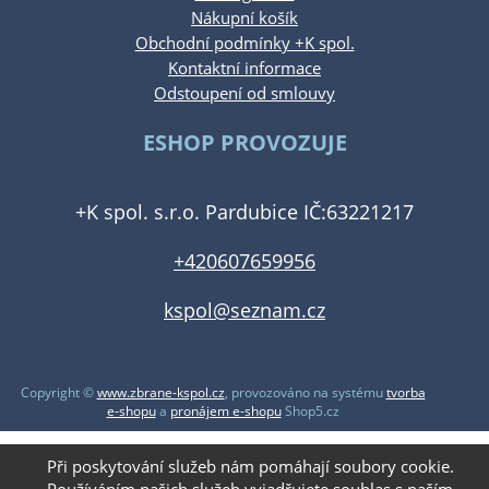
Nákupní košík
Obchodní podmínky +K spol.
Kontaktní informace
Odstoupení od smlouvy
ESHOP PROVOZUJE
+K spol. s.r.o. Pardubice IČ:63221217
+420607659956
kspol@seznam.cz
Copyright ©
www.zbrane-kspol.cz
,
provozováno na systému
tvorba
e-shopu
a
pronájem e-shopu
Shop5.cz
Při poskytování služeb nám pomáhají soubory cookie.