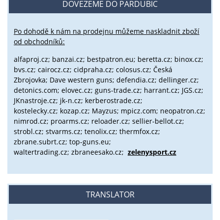
DOVEZEME DO PARDUBIC
Po dohodě k nám na prodejnu můžeme naskladnit zboží
od obchodníků:
alfaproj.cz;
banzai.cz;
bestpatron.eu;
beretta.cz;
binox.cz;
bvs.cz;
cairocz.cz; cidpraha.cz; colosus.cz; Česká
Zbrojovka; Dave western guns; defendia.cz; dellinger.cz;
detonics.com; elovec.cz; guns-trade.cz; harrant.cz; JGS.cz;
JKnastroje.cz; jk-n.cz; kerberostrade.cz;
kostelecky.cz;
kozap.cz; Mayzus;
mpicz.com; neopatron.cz;
nimrod.cz; proarms.cz; reloader.cz; sellier-bellot.cz;
strobl.cz;
stvarms.cz; tenolix.cz; thermfox.cz;
zbrane.subrt.cz;
top-guns.eu;
waltertrading.cz; zbraneesako.cz;
zelenysport.cz
TRANSLATOR