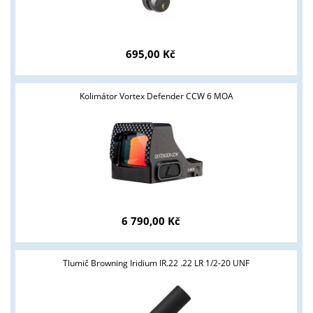
695,00 Kč
Kolimátor Vortex Defender CCW 6 MOA
6 790,00 Kč
Tlumič Browning Iridium IR.22 .22 LR 1/2-20 UNF
Tyto stránky jsou určeny pouze odborné veřejnosti od 18 let a
podnikatelům v oblasti zbraně a střelivo. Splňujete tyto
podmínky?