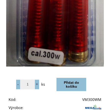
ks
Kód:
VM300WM
Výrobce: