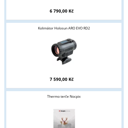
6 790,00 Kč
Kolimátor Holosun ARO EVO RD2
7 590,00 Kč
Thermo terče Nocpix
Tyto stránky jsou určeny pouze odborné veřejnosti od 18 let a
podnikatelům v oblasti zbraně a střelivo. Splňujete tyto
podmínky?