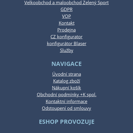
Velkoobchod a maloobchod Zelený Sport
GDPR
VOP
Kontakt
Prodejna
CZ konfigurator
konfigurátor Blaser
Služby
NAVIGACE
Úvodní strana
Katalog zboží
Nákupní košík
Obchodní podmínky +K spol.
Kontaktní informace
Odstoupení od smlouvy
ESHOP PROVOZUJE