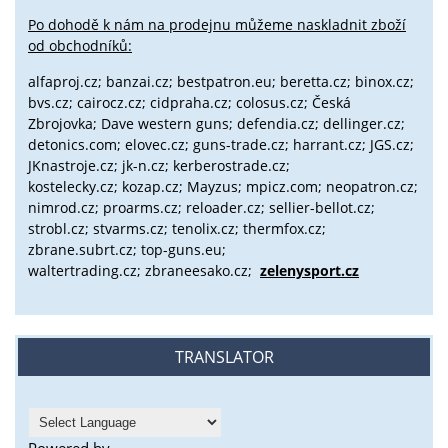
Po dohodě k nám na prodejnu můžeme naskladnit zboží
od obchodníků:
alfaproj.cz;
banzai.cz;
bestpatron.eu;
beretta.cz;
binox.cz;
bvs.cz;
cairocz.cz; cidpraha.cz; colosus.cz; Česká
Zbrojovka; Dave western guns; defendia.cz; dellinger.cz;
detonics.com; elovec.cz; guns-trade.cz; harrant.cz; JGS.cz;
JKnastroje.cz; jk-n.cz; kerberostrade.cz;
kostelecky.cz;
kozap.cz; Mayzus;
mpicz.com; neopatron.cz;
nimrod.cz; proarms.cz; reloader.cz; sellier-bellot.cz;
strobl.cz;
stvarms.cz; tenolix.cz; thermfox.cz;
zbrane.subrt.cz;
top-guns.eu;
waltertrading.cz; zbraneesako.cz;
zelenysport.cz
TRANSLATOR