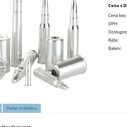
Cena s D
Cena bez
DPH:
Dostupno
Ráže:
Balení:
Poslat známénu