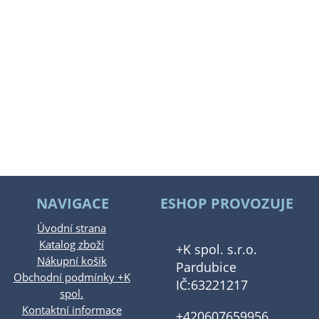
NAVIGACE
ESHOP PROVOZUJE
Úvodní strana
Katalog zboží
+K spol. s.r.o.
Nákupní košík
Pardubice
Obchodní podmínky +K
IČ:63221217
spol.
Kontaktní informace
+420607659956