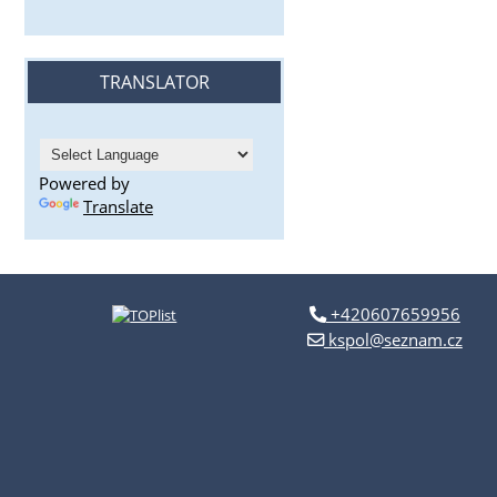
TRANSLATOR
Powered by
Translate
+420607659956
kspol@seznam.cz