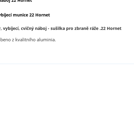
 náboj 22 Hornet
ybíjecí munice 22 Hornet
, vybíjecí, cvičný náboj - sušilka pro zbraně ráže .22 Hornet
obeno z kvalitního aluminia.