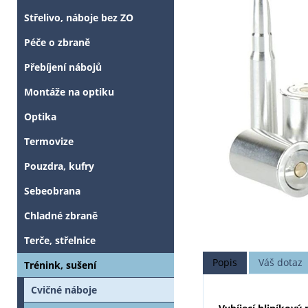
Střelivo, náboje bez ZO
Péče o zbraně
Přebíjení nábojů
Montáže na optiku
Optika
Termovize
Pouzdra, kufry
Sebeobrana
Chladné zbraně
Terče, střelnice
Popis
Váš dotaz
Trénink, sušení
Cvičné náboje