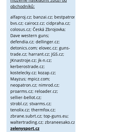
můžeme naskladnit zboží od
obchodníků:
alfaproj.cz;
banzai.cz;
bestpatron.eu;
beretta.cz;
binox.cz;
bvs.cz;
cairocz.cz; cidpraha.cz;
colosus.cz; Česká Zbrojovka;
Dave western guns;
defendia.cz; dellinger.cz;
detonics.com; elovec.cz; guns-
trade.cz; harrant.cz; JGS.cz;
JKnastroje.cz; jk-n.cz;
kerberostrade.cz;
kostelecky.cz;
kozap.cz;
Mayzus;
mpicz.com;
neopatron.cz; nimrod.cz;
proarms.cz; reloader.cz;
sellier-bellot.cz;
strobl.cz;
stvarms.cz;
tenolix.cz; thermfox.cz;
zbrane.subrt.cz;
top-guns.eu;
waltertrading.cz; zbraneesako.cz;
zelenysport.cz