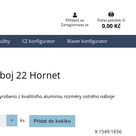
Přihlásit se
Počet položek: 0
0,00 Kč
Zaregistrovat se
lužby
CZ konfigurator
Blaser konfigurator
áboj 22 Hornet
e vyrobeno z kvalitního aluminia, rozměry ostrého náboje
ks
9.1549.1656