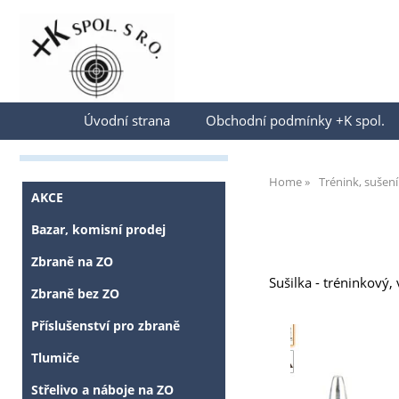
Přihlásit se
Úvodní strana
Obchodní podmínky +K spol.
Home
Trénink, sušení
AKCE
Bazar, komisní prodej
Zbraně na ZO
Sušilka - tréninkový,
Zbraně bez ZO
Příslušenství pro zbraně
Tlumiče
Střelivo a náboje na ZO