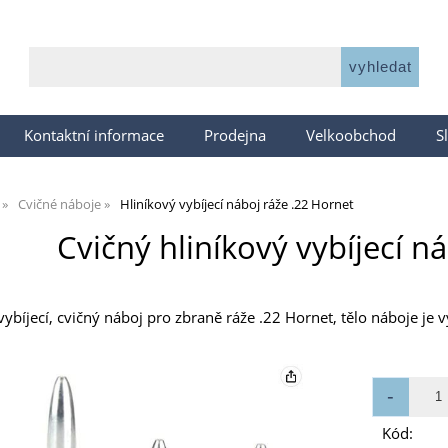
Kontaktní informace
Prodejna
Velkoobchod
S
Cvičné náboje
Hliníkový vybíjecí náboj ráže .22 Hornet
Cvičný hliníkový vybíjecí n
 vybíjecí, cvičný náboj pro zbraně ráže .22 Hornet, tělo náboje j
Kód: