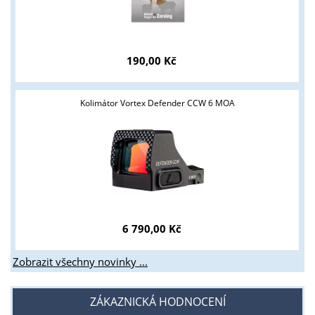
Tyto stránky jsou určeny pouze odborné veřejnosti od 18 let a
podnikatelům v oblasti zbraně a střelivo. Splňujete tyto
podmínky?
190,00 Kč
ANO
NE
Kolimátor Vortex Defender CCW 6 MOA
6 790,00 Kč
Zobrazit všechny novinky ...
ZÁKAZNICKÁ HODNOCENÍ