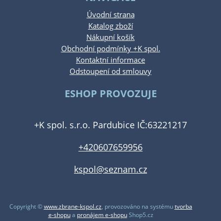
Úvodní strana
Katalog zboží
Nákupní košík
Obchodní podmínky +K spol.
Kontaktní informace
Odstoupení od smlouvy
ESHOP PROVOZUJE
+K spol. s.r.o. Pardubice IČ:63221217
+420607659956
kspol@seznam.cz
Copyright ©
www.zbrane-kspol.cz
,
provozováno na systému
tvorba
e-shopu
a
pronájem e-shopu
Shop5.cz