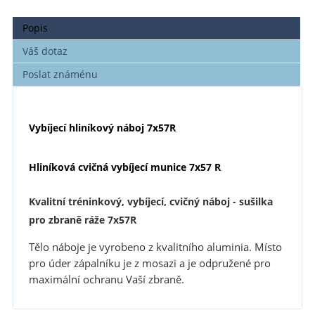
Popis
Váš dotaz
Poslat známénu
Vybíjecí hliníkový náboj 7x57R
Hliníková cvičná vybíjecí munice 7x57 R
Kvalitní tréninkový, vybíjecí, cvičný náboj - sušilka
pro zbraně ráže 7x57R
Tělo náboje je vyrobeno z kvalitního aluminia.
Místo
pro úder zápalníku je z mosazi a je odpružené pro
maximální ochranu Vaší zbraně.