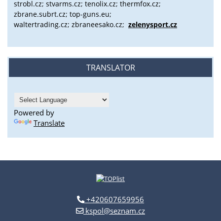
strobl.cz;
stvarms.cz; tenolix.cz; thermfox.cz;
zbrane.subrt.cz;
top-guns.eu;
waltertrading.cz; zbraneesako.cz;
zelenysport.cz
TRANSLATOR
Powered by
Translate
+420607659956
kspol@seznam.cz