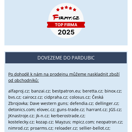
DOVEZEME DO PARDUBIC
Po dohodě k nám na prodejnu můžeme naskladnit zboží
od obchodníků:
alfaproj.cz;
banzai.cz;
bestpatron.eu;
beretta.cz;
binox.cz;
bvs.cz;
cairocz.cz; cidpraha.cz; colosus.cz; Česká
Zbrojovka; Dave western guns; defendia.cz; dellinger.cz;
detonics.com; elovec.cz; guns-trade.cz; harrant.cz; JGS.cz;
JKnastroje.cz; jk-n.cz; kerberostrade.cz;
kostelecky.cz;
kozap.cz; Mayzus;
mpicz.com; neopatron.cz;
nimrod.cz; proarms.cz; reloader.cz; sellier-bellot.cz;