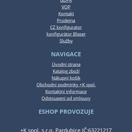
GDPR
VOP
Kontakt
Prodejna
CZ konfigurator
konfigurátor Blaser
Služby
NAVIGACE
Úvodní strana
Katalog zboží
Nákupní košík
Obchodní podmínky +K spol.
Kontaktní informace
Odstoupení od smlouvy
ESHOP PROVOZUJE
+K spol. s.r.o. Pardubice IČ:63221217