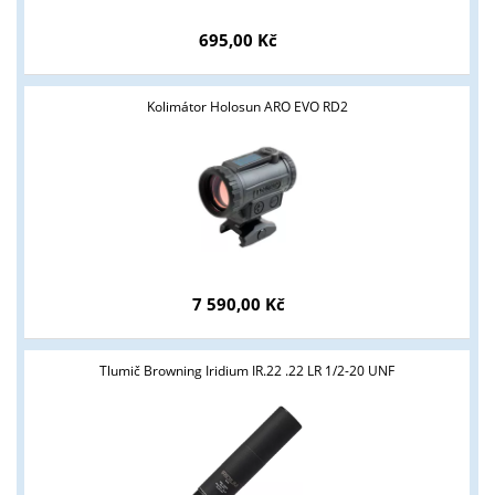
695,00 Kč
Kolimátor Holosun ARO EVO RD2
Tyto stránky jsou určeny pouze odborné veřejnosti od 18 let a
podnikatelům v oblasti zbraně a střelivo. Splňujete tyto
podmínky?
ANO
NE
7 590,00 Kč
Tlumič Browning Iridium IR.22 .22 LR 1/2-20 UNF