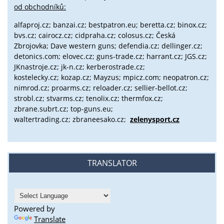
od obchodníků:
alfaproj.cz;
banzai.cz;
bestpatron.eu;
beretta.cz;
binox.cz;
bvs.cz;
cairocz.cz; cidpraha.cz; colosus.cz; Česká
Zbrojovka; Dave western guns; defendia.cz; dellinger.cz;
detonics.com; elovec.cz; guns-trade.cz; harrant.cz; JGS.cz;
JKnastroje.cz; jk-n.cz; kerberostrade.cz;
kostelecky.cz;
kozap.cz; Mayzus;
mpicz.com; neopatron.cz;
nimrod.cz; proarms.cz; reloader.cz; sellier-bellot.cz;
strobl.cz;
stvarms.cz; tenolix.cz; thermfox.cz;
zbrane.subrt.cz;
top-guns.eu;
waltertrading.cz; zbraneesako.cz;
zelenysport.cz
TRANSLATOR
Powered by
Translate