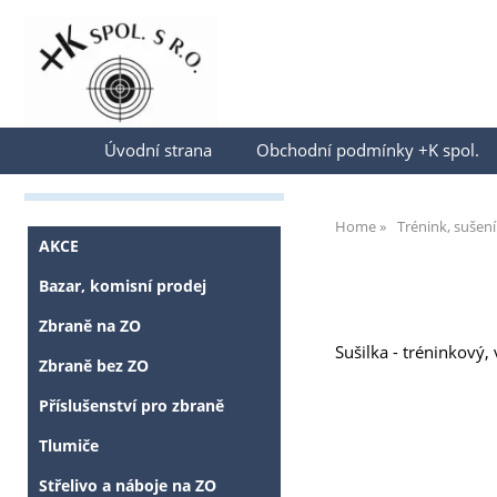
Přihlásit se
Úvodní strana
Obchodní podmínky +K spol.
Home
Trénink, sušení
AKCE
Bazar, komisní prodej
Zbraně na ZO
Sušilka - tréninkový,
Zbraně bez ZO
Příslušenství pro zbraně
Tlumiče
Střelivo a náboje na ZO