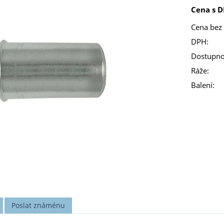
Cena s D
Cena bez
DPH:
Dostupno
Ráže:
Balení:
Poslat známénu