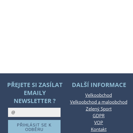
PŘEJETE SI ZASÍLAT
DALŠÍ INFORMACE
EMAILY
Velkoobchod
NEWSLETTER ?
Velkoobchod a maloobchod
Zelený Sport
GDPR
VOP
Kontakt