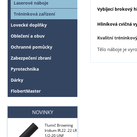
Laserové náboje
Vybíjecí brokový h
Tréninková zařízení
Hliníková cvičná v
Lovecké doplňky
Oblečení a obuv
Kvalitní tréninkový
Ochranné pomůcky
Tělo náboje je vyr
Zabezpečení zbraní
Pyrotechnika
Dárky
FlobertMaster
NOVINKY
Tlumič Browning
Iridium IR.22 .22 LR
1/2-20 UNF