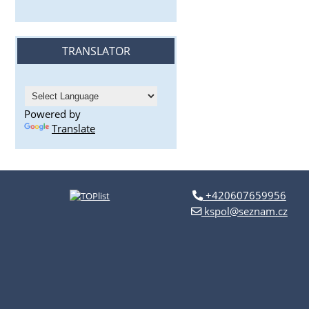
TRANSLATOR
Powered by
Translate
+420607659956
kspol@seznam.cz