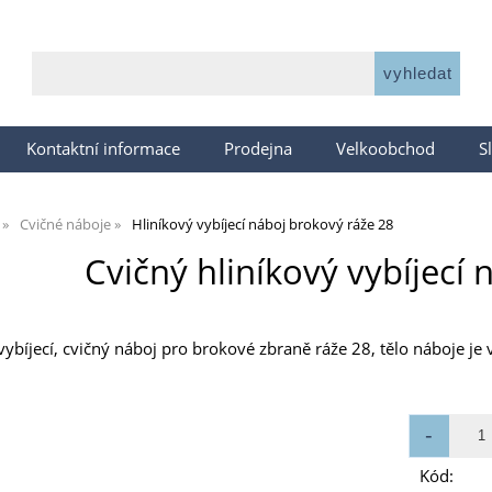
Kontaktní informace
Prodejna
Velkoobchod
S
Cvičné náboje
Hliníkový vybíjecí náboj brokový ráže 28
Cvičný hliníkový vybíjecí 
 vybíjecí, cvičný náboj pro brokové zbraně ráže 28, tělo náboje j
Kód: