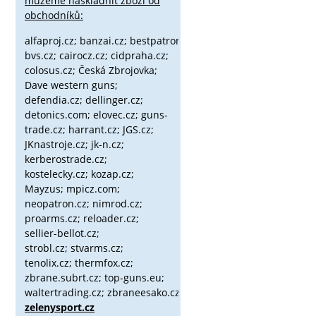
můžeme naskladnit zboží od
obchodníků:
alfaproj.cz;
banzai.cz;
bestpatron.eu;
beretta.cz;
binox.cz;
bvs.cz;
cairocz.cz; cidpraha.cz;
colosus.cz; Česká Zbrojovka;
Dave western guns;
defendia.cz; dellinger.cz;
detonics.com; elovec.cz; guns-
trade.cz; harrant.cz; JGS.cz;
JKnastroje.cz; jk-n.cz;
kerberostrade.cz;
kostelecky.cz;
kozap.cz;
Mayzus;
mpicz.com;
neopatron.cz; nimrod.cz;
proarms.cz; reloader.cz;
sellier-bellot.cz;
strobl.cz;
stvarms.cz;
tenolix.cz; thermfox.cz;
zbrane.subrt.cz;
top-guns.eu;
waltertrading.cz; zbraneesako.cz;
zelenysport.cz