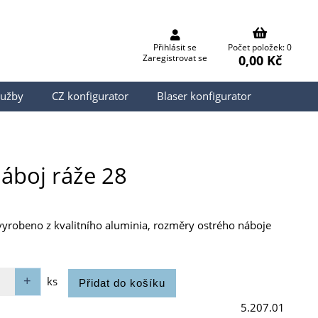
Přihlásit se
Počet položek: 0
0,00 Kč
Zaregistrovat se
lužby
CZ konfigurator
Blaser konfigurator
náboj ráže 28
e vyrobeno z kvalitního aluminia, rozměry ostrého náboje
ks
5.207.01