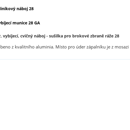
liníkový náboj 28
ybíjecí munice 28 GA
, vybíjecí, cvičný náboj - sušilka pro brokové zbraně ráže 28
obeno z kvalitního aluminia.
Místo pro úder zápalníku je z mosazi