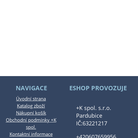
NAVIGACE
ESHOP PROVOZUJE
Úvodní strana
Katalog zboží
+K spol. s.r.o.
Nákupní košík
Pardubice
Obchodní podmínky +K
IČ:63221217
spol.
Kontaktní informace
+420607659956