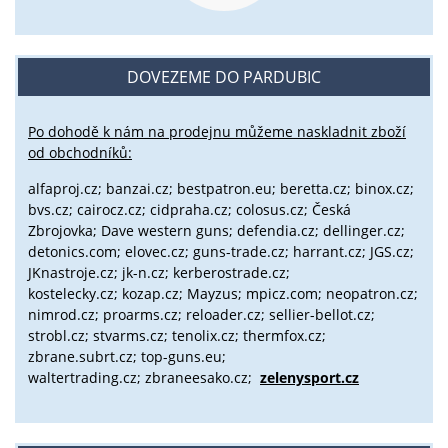
DOVEZEME DO PARDUBIC
Po dohodě k nám na prodejnu můžeme naskladnit zboží
od obchodníků:
alfaproj.cz;
banzai.cz;
bestpatron.eu;
beretta.cz;
binox.cz;
bvs.cz;
cairocz.cz; cidpraha.cz; colosus.cz; Česká
Zbrojovka; Dave western guns; defendia.cz; dellinger.cz;
detonics.com; elovec.cz; guns-trade.cz; harrant.cz; JGS.cz;
JKnastroje.cz; jk-n.cz; kerberostrade.cz;
kostelecky.cz;
kozap.cz; Mayzus;
mpicz.com; neopatron.cz;
nimrod.cz; proarms.cz; reloader.cz; sellier-bellot.cz;
strobl.cz;
stvarms.cz; tenolix.cz; thermfox.cz;
zbrane.subrt.cz;
top-guns.eu;
waltertrading.cz; zbraneesako.cz;
zelenysport.cz