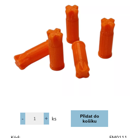
ks
Kód:
FM0111