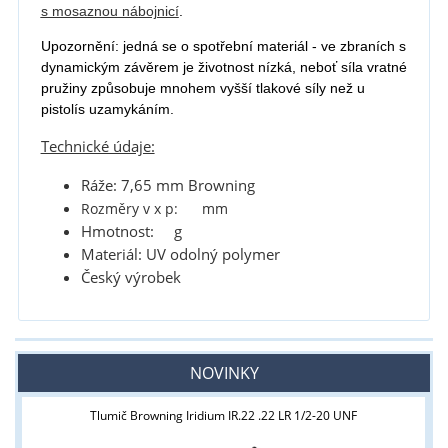
s mosaznou nábojnicí
.
Upozornění: jedná se o spotřební materiál - ve zbraních s
dynamickým závěrem je životnost nízká, neboť síla vratné
pružiny způsobuje mnohem vyšší tlakové síly než u
pistolís uzamykáním.
Technické údaje:
Ráže: 7,65 mm Browning
Rozměry v x p: mm
Hmotnost: g
Materiál: UV odolný polymer
Český výrobek
NOVINKY
Tlumič Browning Iridium IR.22 .22 LR 1/2-20 UNF