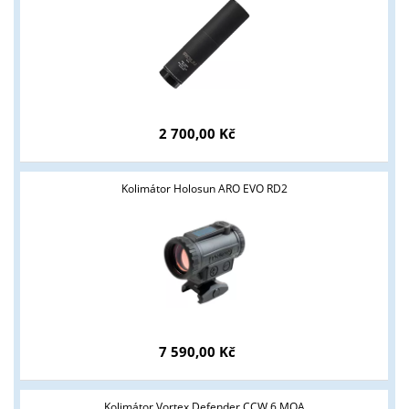
2 700,00 Kč
Kolimátor Holosun ARO EVO RD2
7 590,00 Kč
Tyto stránky jsou určeny pouze odborné veřejnosti od 18 let a
podnikatelům v oblasti zbraně a střelivo. Splňujete tyto
Kolimátor Vortex Defender CCW 6 MOA