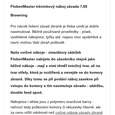
FlobertMaster tréninkový náboj závada 7,65
Browning
Pro nácvik řešení závad zbraně je třeba umět je dobře
nasimulovat. Běžně používané prostředky - písek,
vystřelené nábojnice, tyčky atd. nejsou moc spolehlivé a
navíc mohou Vaši zbraň poškodit.
Naše cvičné náboje - simulátory zádržek
FlobertMaster nabijete do zásobníku stejně jako
běžné náboje - mají s nimi téměř totožný tvar, až na
tvar střely, která je rozšířená a nevejde se do komory
zbraně.
Díky tomu se při podání náboj zasekne při
vstupu do komory a tím nasimuluje závadu - zádržku,
double feed apod.
Nábojnice i střela jsou z polymeru oranžové barvy -
nehrozí tedy poškození komory či skluzavky hlavně, ale
za cenu nižší odolnosti než
cvičné náboje závady zbraně