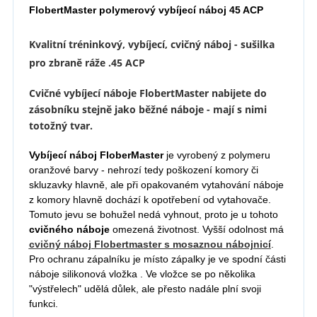
FlobertMaster polymerový vybíjecí náboj 45 ACP
Kvalitní tréninkový, vybíjecí, cvičný náboj - sušilka
pro zbraně ráže .45 ACP
Cvičné vybíjecí náboje FlobertMaster nabijete do
zásobníku stejně jako běžné náboje - mají s nimi
totožný tvar.
Vybíjecí náboj FloberMaster
je vyrobený z polymeru
oranžové barvy - nehrozí tedy poškození komory či
skluzavky hlavně, ale při opakovaném vytahování náboje
z komory hlavně dochází k opotřebení od vytahovače.
Tomuto jevu se bohužel nedá vyhnout, proto je u tohoto
cvičného náboje
omezená životnost. Vyšší odolnost má
cvičný náboj Flobertmaster s mosaznou nábojnicí
.
Pro ochranu zápalníku je m
ísto zápalky je ve spodní části
náboje silikonová vložka . Ve vložce se po několika
"výstřelech" udělá důlek, ale přesto nadále plní svoji
funkci.