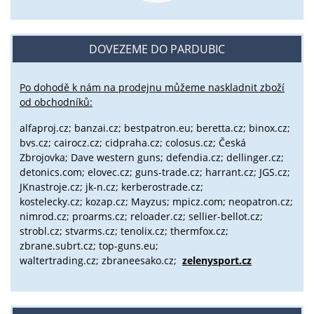
DOVEZEME DO PARDUBIC
Po dohodě k nám na prodejnu můžeme naskladnit zboží
od obchodníků:
alfaproj.cz;
banzai.cz;
bestpatron.eu;
beretta.cz;
binox.cz;
bvs.cz;
cairocz.cz; cidpraha.cz; colosus.cz; Česká
Zbrojovka; Dave western guns; defendia.cz; dellinger.cz;
detonics.com; elovec.cz; guns-trade.cz; harrant.cz; JGS.cz;
JKnastroje.cz; jk-n.cz; kerberostrade.cz;
kostelecky.cz;
kozap.cz; Mayzus;
mpicz.com; neopatron.cz;
nimrod.cz; proarms.cz; reloader.cz; sellier-bellot.cz;
strobl.cz;
stvarms.cz; tenolix.cz; thermfox.cz;
zbrane.subrt.cz;
top-guns.eu;
waltertrading.cz; zbraneesako.cz;
zelenysport.cz