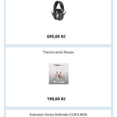
695,00 Kč
Thermo terče Nocpix
190,00 Kč
Tyto stránky jsou určeny pouze odborné veřejnosti od 18 let a
podnikatelům v oblasti zbraně a střelivo. Splňujete tyto
Kolimátor Vortex Defender CCW 6 MOA