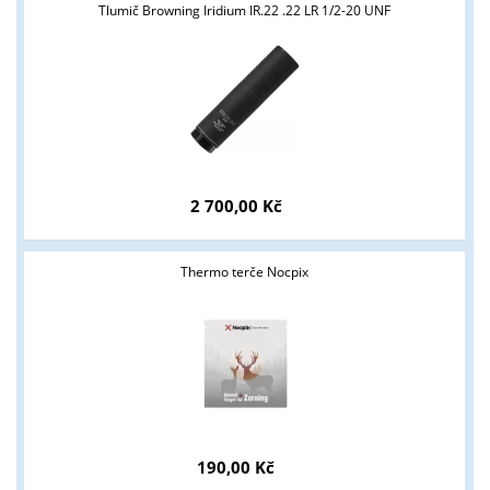
podnikatelům v oblasti zbraně a střelivo. Splňujete tyto
Tlumič Browning Iridium IR.22 .22 LR 1/2-20 UNF
podmínky?
ANO
NE
2 700,00 Kč
Thermo terče Nocpix
190,00 Kč