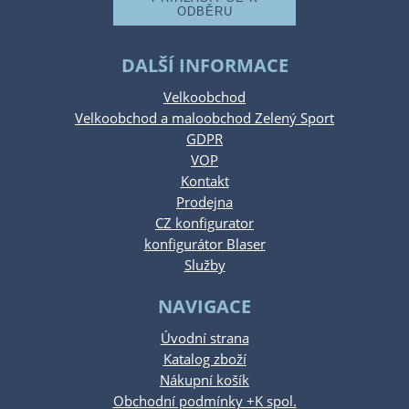
DALŠÍ INFORMACE
Velkoobchod
Velkoobchod a maloobchod Zelený Sport
GDPR
VOP
Kontakt
Prodejna
CZ konfigurator
konfigurátor Blaser
Služby
NAVIGACE
Úvodní strana
Katalog zboží
Nákupní košík
Obchodní podmínky +K spol.