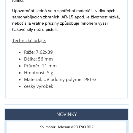
funkci.
Upozornění: jedná se o spotřební materiál - v dlouhých
samonabíjecích zbraních AR-15 apod. je životnost nízká,
neboť síla vratné pružiny způsobuje mnohem vyšší
tlakové síly než u pistolí.
Technické údaje:
Ráže: 7,62x39
Délka: 56 mm
Průměr: 11 mm
Hmotnost: 5 g
Materiál: UV odolný polymer PET-G
český výrobek
NOVINKY
Kolimátor Holosun ARO EVO RD2