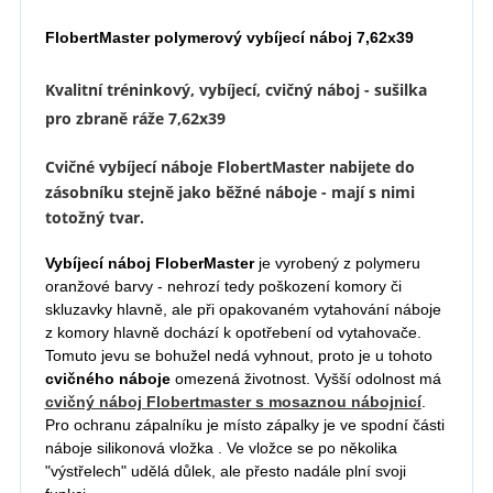
FlobertMaster polymerový vybíjecí náboj 7,62x39
Kvalitní tréninkový, vybíjecí, cvičný náboj - sušilka
pro zbraně ráže 7,62x39
Cvičné vybíjecí náboje FlobertMaster nabijete do
zásobníku stejně jako běžné náboje - mají s nimi
totožný tvar.
Vybíjecí náboj FloberMaster
je vyrobený z polymeru
oranžové barvy - nehrozí tedy poškození komory či
skluzavky hlavně, ale při opakovaném vytahování náboje
z komory hlavně dochází k opotřebení od vytahovače.
Tomuto jevu se bohužel nedá vyhnout, proto je u tohoto
cvičného náboje
omezená životnost. Vyšší odolnost má
cvičný náboj Flobertmaster s mosaznou nábojnicí
.
Pro ochranu zápalníku je m
ísto zápalky je ve spodní části
náboje silikonová vložka . Ve vložce se po několika
"výstřelech" udělá důlek, ale přesto nadále plní svoji