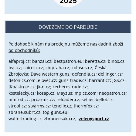
DOVEZEME DO PARDUBIC
Po dohodě k nám na prodejnu můžeme naskladnit zboží
od obchodníků:
alfaproj.cz;
banzai.cz;
bestpatron.eu;
beretta.cz;
binox.cz;
bvs.cz;
cairocz.cz; cidpraha.cz; colosus.cz; Česká
Zbrojovka; Dave western guns; defendia.cz; dellinger.cz;
detonics.com; elovec.cz; guns-trade.cz; harrant.cz; JGS.cz;
JKnastroje.cz; jk-n.cz; kerberostrade.cz;
kostelecky.cz;
kozap.cz; Mayzus;
mpicz.com; neopatron.cz;
nimrod.cz; proarms.cz; reloader.cz; sellier-bellot.cz;
strobl.cz;
stvarms.cz; tenolix.cz; thermfox.cz;
zbrane.subrt.cz;
top-guns.eu;
waltertrading.cz; zbraneesako.cz;
zelenysport.cz