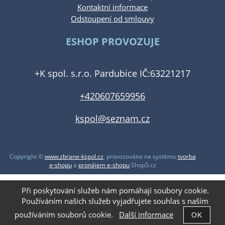
Kontaktní informace
Odstoupení od smlouvy
ESHOP PROVOZUJE
+K spol. s.r.o. Pardubice IČ:63221217
+420607659956
kspol@seznam.cz
Copyright ©
www.zbrane-kspol.cz
,
provozováno na systému
tvorba
e-shopu
a
pronájem e-shopu
Shop5.cz
Při poskytování služeb nám pomáhají soubory cookie.
Používáním našich služeb vyjadřujete souhlas s naším
používáním souborů cookie.
Další informace