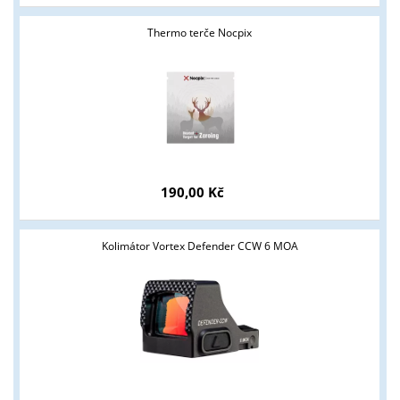
podnikatelům v oblasti zbraně a střelivo. Splňujete tyto
podmínky?
Thermo terče Nocpix
ANO
NE
190,00 Kč
Kolimátor Vortex Defender CCW 6 MOA