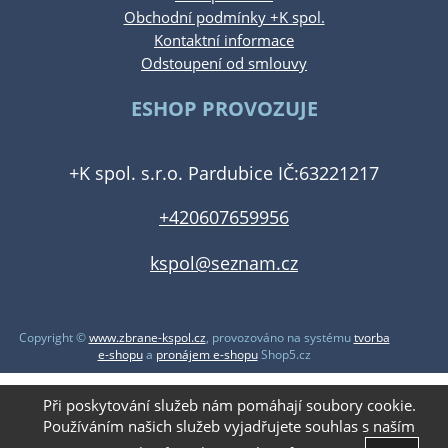
Obchodní podmínky +K spol.
Kontaktní informace
Odstoupení od smlouvy
ESHOP PROVOZUJE
+K spol. s.r.o. Pardubice IČ:63221217
+420607659956
kspol@seznam.cz
Copyright ©
www.zbrane-kspol.cz
,
provozováno na systému
tvorba
e-shopu
a
pronájem e-shopu
Shop5.cz
Při poskytování služeb nám pomáhají soubory cookie.
Používáním našich služeb vyjadřujete souhlas s naším