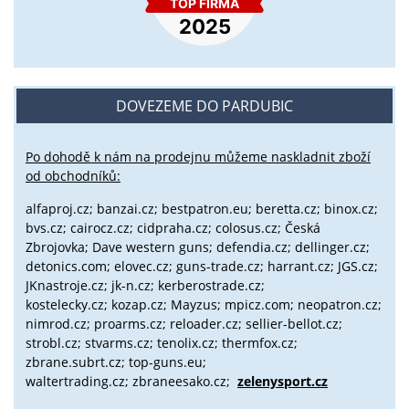
DOVEZEME DO PARDUBIC
Po dohodě k nám na prodejnu můžeme naskladnit zboží
od obchodníků:
alfaproj.cz;
banzai.cz;
bestpatron.eu;
beretta.cz;
binox.cz;
bvs.cz;
cairocz.cz; cidpraha.cz; colosus.cz; Česká
Zbrojovka; Dave western guns; defendia.cz; dellinger.cz;
detonics.com; elovec.cz; guns-trade.cz; harrant.cz; JGS.cz;
JKnastroje.cz; jk-n.cz; kerberostrade.cz;
kostelecky.cz;
kozap.cz; Mayzus;
mpicz.com; neopatron.cz;
nimrod.cz; proarms.cz; reloader.cz; sellier-bellot.cz;
strobl.cz;
stvarms.cz; tenolix.cz; thermfox.cz;
zbrane.subrt.cz;
top-guns.eu;
waltertrading.cz; zbraneesako.cz;
zelenysport.cz