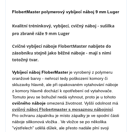
FlobertMaster polymerový vybíjecí náboj 9 mm Luger
Kvalitní tréninkový, vybíjecí, cvičný náboj - sušilka
pro zbraně ráže 9 mm Luger
Cvičné vybíjecí náboje FlobertMaster nabijete do
zásobníku stejně jako běžné náboje - mají s nimi
totožný tvar.
Vybíjecí náboj FloberMaster
je vyrobený z polymeru
oranžové barvy - nehrozí tedy poškození komory či
skluzavky hlavně, ale při opakovaném vytahování náboje
z komory hlavně dochází k opotřebení od vytahovače.
Tomuto jevu se bohužel nedá vyhnout, proto je u tohoto
cvičného náboje
omezená životnost. Vyšší odolnost má
cvičný náboj Flobertmaster s mosaznou nábojnicí
.
Pro ochranu zápalníku je m
ísto zápalky je ve spodní části
náboje silikonová vložka . Ve vložce se po několika
"výstřelech" udělá důlek, ale přesto nadále plní svoji