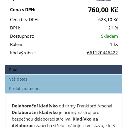
760,00 Kč
Cena s DPH:
Cena bez DPH:
628,10 Kč
DPH:
21 %
Dostupnost:
Skladem
Balení:
1 ks
Kód výrobce:
661120446422
Popis
Váš dotaz
Poslat známénu
Delaborační kladívko
od firmy Frankford Arsenal.
Delaborační kladívko
je účinný nástroj pro
bezpečnou delaboraci střeliva.
Kladívko na
delaboraci
zanechá střelu i nábojnici ve stavu, který