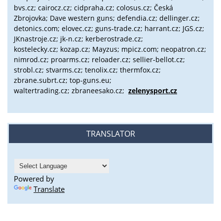
bvs.cz;
cairocz.cz; cidpraha.cz; colosus.cz; Česká
Zbrojovka; Dave western guns; defendia.cz; dellinger.cz;
detonics.com; elovec.cz; guns-trade.cz; harrant.cz; JGS.cz;
JKnastroje.cz; jk-n.cz; kerberostrade.cz;
kostelecky.cz;
kozap.cz; Mayzus;
mpicz.com; neopatron.cz;
nimrod.cz; proarms.cz; reloader.cz; sellier-bellot.cz;
strobl.cz;
stvarms.cz; tenolix.cz; thermfox.cz;
zbrane.subrt.cz;
top-guns.eu;
waltertrading.cz; zbraneesako.cz;
zelenysport.cz
TRANSLATOR
Powered by
Translate