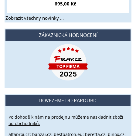
695,00 Kč
Zobrazit všechny novinky ...
ZÁKAZNICKÁ HODNOCENÍ
DOVEZEME DO PARDUBIC
Po dohodě k nám na prodejnu můžeme naskladnit zboží
od obchodníků:
alfaproj.cz;
banzai.cz;
bestpatron.eu;
beretta.cz;
binox.cz;