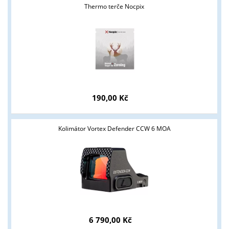
Thermo terče Nocpix
190,00 Kč
Kolimátor Vortex Defender CCW 6 MOA
Tyto stránky jsou určeny pouze odborné veřejnosti od 18 let a
podnikatelům v oblasti zbraně a střelivo. Splňujete tyto
podmínky?
ANO
NE
6 790,00 Kč