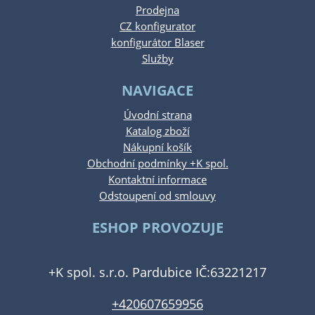
Prodejna
CZ konfigurator
konfigurátor Blaser
Služby
NAVIGACE
Úvodní strana
Katalog zboží
Nákupní košík
Obchodní podmínky +K spol.
Kontaktní informace
Odstoupení od smlouvy
ESHOP PROVOZUJE
+K spol. s.r.o. Pardubice IČ:63221217
+420607659956