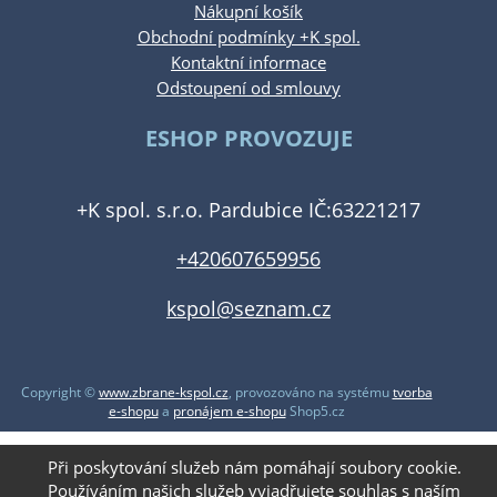
Nákupní košík
Obchodní podmínky +K spol.
Kontaktní informace
Odstoupení od smlouvy
ESHOP PROVOZUJE
+K spol. s.r.o. Pardubice IČ:63221217
+420607659956
kspol@seznam.cz
Copyright ©
www.zbrane-kspol.cz
,
provozováno na systému
tvorba
e-shopu
a
pronájem e-shopu
Shop5.cz
Při poskytování služeb nám pomáhají soubory cookie.
Používáním našich služeb vyjadřujete souhlas s naším