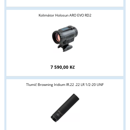
Kolimátor Holosun ARO EVO RD2
Tyto stránky jsou určeny pouze odborné veřejnosti od 18 let a
7 590,00 Kč
podnikatelům v oblasti zbraně a střelivo. Splňujete tyto
podmínky?
Tlumič Browning Iridium IR.22 .22 LR 1/2-20 UNF
ANO
NE