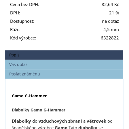
Cena bez DPH:
82,64 Kč
DPH:
21 %
Dostupnost:
na dotaz
Ráže:
4,5 mm
Kód výrobce:
6322822
Popis
Váš dotaz
Poslat známénu
Gamo G-Hammer
Diabolky Gamo G-Hammer
Diabolky
do
vzduchových zbraní
a
větrovek
od
španělského výrobce
Gamo
.Tyto
diabolky
se