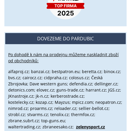
DOVEZEME DO PARDUBIC
Po dohodě k nám na prodejnu můžeme naskladnit zboží
od obchodníků:
alfaproj.cz;
banzai.cz;
bestpatron.eu;
beretta.cz;
binox.cz;
bvs.cz;
cairocz.cz; cidpraha.cz; colosus.cz; Česká
Zbrojovka; Dave western guns; defendia.cz; dellinger.cz;
detonics.com; elovec.cz; guns-trade.cz; harrant.cz; JGS.cz;
JKnastroje.cz; jk-n.cz; kerberostrade.cz;
kostelecky.cz;
kozap.cz; Mayzus;
mpicz.com; neopatron.cz;
nimrod.cz; proarms.cz; reloader.cz; sellier-bellot.cz;
strobl.cz;
stvarms.cz; tenolix.cz; thermfox.cz;
zbrane.subrt.cz;
top-guns.eu;
waltertrading.cz; zbraneesako.cz;
zelenysport.cz