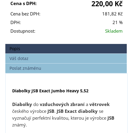
220,00 Kč
Cena s DPH:
Cena bez DPH:
181,82 Kč
DPH:
21 %
Dostupnost:
Skladem
Popis
Váš dotaz
Poslat známénu
Diabolky JSB Exact Jumbo Heavy 5,52
Diabolky
do
vzduchových zbraní
a
větrovek
českého výrobce
JSB
.
JSB
Exact
diabolky
se
vyznačují perfektní kvalitou, kterou je výrobce
JSB
známý.