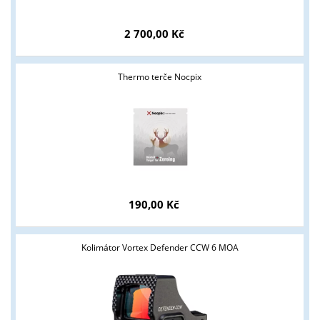
2 700,00 Kč
Thermo terče Nocpix
Tyto stránky jsou určeny pouze odborné veřejnosti od 18 let a
podnikatelům v oblasti zbraně a střelivo. Splňujete tyto
podmínky?
ANO
NE
190,00 Kč
Kolimátor Vortex Defender CCW 6 MOA