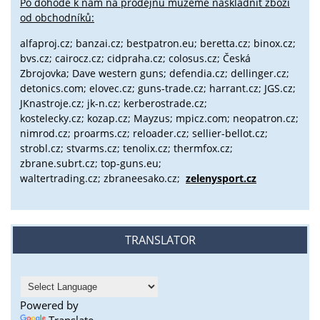
Po dohodě k nám na prodejnu můžeme naskladnit zboží
od obchodníků:
alfaproj.cz;
banzai.cz;
bestpatron.eu;
beretta.cz;
binox.cz;
bvs.cz;
cairocz.cz; cidpraha.cz; colosus.cz; Česká
Zbrojovka; Dave western guns; defendia.cz; dellinger.cz;
detonics.com; elovec.cz; guns-trade.cz; harrant.cz; JGS.cz;
JKnastroje.cz; jk-n.cz; kerberostrade.cz;
kostelecky.cz;
kozap.cz; Mayzus;
mpicz.com; neopatron.cz;
nimrod.cz; proarms.cz; reloader.cz; sellier-bellot.cz;
strobl.cz;
stvarms.cz; tenolix.cz; thermfox.cz;
zbrane.subrt.cz;
top-guns.eu;
waltertrading.cz; zbraneesako.cz;
zelenysport.cz
TRANSLATOR
Powered by