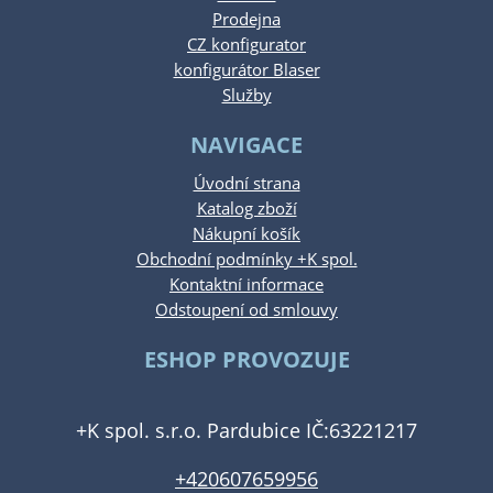
Prodejna
CZ konfigurator
konfigurátor Blaser
Služby
NAVIGACE
Úvodní strana
Katalog zboží
Nákupní košík
Obchodní podmínky +K spol.
Kontaktní informace
Odstoupení od smlouvy
ESHOP PROVOZUJE
+K spol. s.r.o. Pardubice IČ:63221217
+420607659956