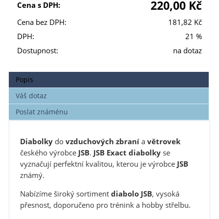
220,00 Kč
Cena s DPH:
Cena bez DPH:
181,82 Kč
DPH:
21 %
Dostupnost:
na dotaz
Popis
Váš dotaz
Poslat známénu
Diabolky
do
vzduchových zbraní
a
větrovek
českého výrobce
JSB
.
JSB
Exact
diabolky
se
vyznačují perfektní kvalitou, kterou je výrobce
JSB
známý.
Nabízíme široký sortiment
diabolo JSB
, vysoká
přesnost, doporučeno pro trénink a hobby střelbu.