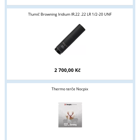
Tlumič Browning Iridium IR.22 .22 LR 1/2-20 UNF
Tyto stránky jsou určeny pouze odborné veřejnosti od 18 let a
podnikatelům v oblasti zbraně a střelivo. Splňujete tyto
podmínky?
ANO
NE
2 700,00 Kč
Thermo terče Nocpix