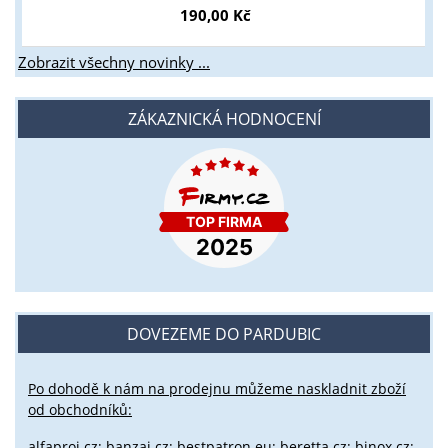
190,00 Kč
Zobrazit všechny novinky ...
ZÁKAZNICKÁ HODNOCENÍ
DOVEZEME DO PARDUBIC
Po dohodě k nám na prodejnu můžeme naskladnit zboží
od obchodníků:
alfaproj.cz;
banzai.cz;
bestpatron.eu;
beretta.cz;
binox.cz;