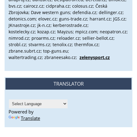
bvs.cz;
cairocz.cz; cidpraha.cz; colosus.cz; Česká
Zbrojovka; Dave western guns; defendia.cz; dellinger.cz;
detonics.com; elovec.cz; guns-trade.cz; harrant.cz; JGS.cz;
JKnastroje.cz; jk-n.cz; kerberostrade.cz;
kostelecky.cz;
kozap.cz; Mayzus;
mpicz.com; neopatron.cz;
nimrod.cz; proarms.cz; reloader.cz; sellier-bellot.cz;
strobl.cz;
stvarms.cz; tenolix.cz; thermfox.cz;
zbrane.subrt.cz;
top-guns.eu;
waltertrading.cz; zbraneesako.cz;
zelenysport.cz
TRANSLATOR
Powered by
Translate