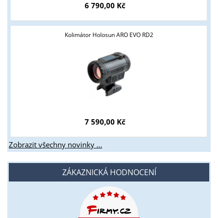
6 790,00 Kč
podnikatelům v oblasti zbraně a střelivo. Splňujete tyto
podmínky?
Kolimátor Holosun ARO EVO RD2
ANO
NE
7 590,00 Kč
Zobrazit všechny novinky ...
ZÁKAZNICKÁ HODNOCENÍ