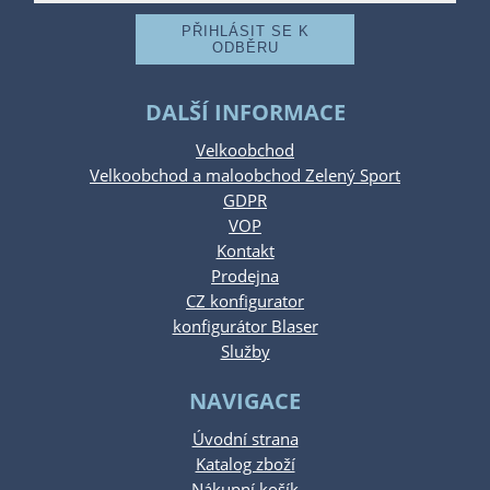
DALŠÍ INFORMACE
Velkoobchod
Velkoobchod a maloobchod Zelený Sport
GDPR
VOP
Kontakt
Prodejna
CZ konfigurator
konfigurátor Blaser
Služby
NAVIGACE
Úvodní strana
Katalog zboží
Nákupní košík