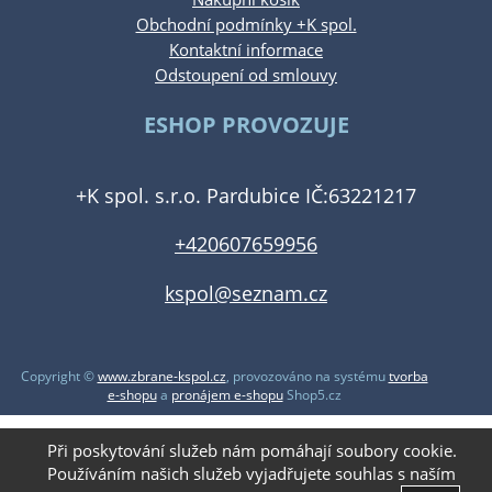
Obchodní podmínky +K spol.
Kontaktní informace
Odstoupení od smlouvy
ESHOP PROVOZUJE
+K spol. s.r.o. Pardubice IČ:63221217
+420607659956
kspol@seznam.cz
Copyright ©
www.zbrane-kspol.cz
,
provozováno na systému
tvorba
e-shopu
a
pronájem e-shopu
Shop5.cz
Při poskytování služeb nám pomáhají soubory cookie.
Používáním našich služeb vyjadřujete souhlas s naším