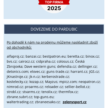
DOVEZEME DO PARDUBIC
Po dohodě k nám na prodejnu můžeme naskladnit zboží
od obchodníků:
alfaproj.cz;
banzai.cz;
bestpatron.eu;
beretta.cz;
binox.cz;
bvs.cz;
cairocz.cz; cidpraha.cz; colosus.cz; Česká
Zbrojovka; Dave western guns; defendia.cz; dellinger.cz;
detonics.com; elovec.cz; guns-trade.cz; harrant.cz; JGS.cz;
JKnastroje.cz; jk-n.cz; kerberostrade.cz;
kostelecky.cz;
kozap.cz; Mayzus;
mpicz.com; neopatron.cz;
nimrod.cz; proarms.cz; reloader.cz; sellier-bellot.cz;
strobl.cz;
stvarms.cz; tenolix.cz; thermfox.cz;
zbrane.subrt.cz;
top-guns.eu;
waltertrading.cz; zbraneesako.cz;
zelenysport.cz