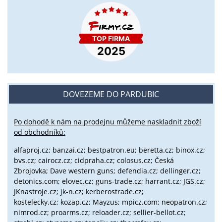
DOVEZEME DO PARDUBIC
Po dohodě k nám na prodejnu můžeme naskladnit zboží
od obchodníků:
alfaproj.cz;
banzai.cz;
bestpatron.eu;
beretta.cz;
binox.cz;
bvs.cz;
cairocz.cz; cidpraha.cz; colosus.cz; Česká
Zbrojovka; Dave western guns; defendia.cz; dellinger.cz;
detonics.com; elovec.cz; guns-trade.cz; harrant.cz; JGS.cz;
JKnastroje.cz; jk-n.cz; kerberostrade.cz;
kostelecky.cz;
kozap.cz; Mayzus;
mpicz.com; neopatron.cz;
nimrod.cz; proarms.cz; reloader.cz; sellier-bellot.cz;