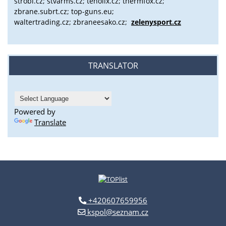
strobl.cz;
stvarms.cz; tenolix.cz; thermfox.cz;
zbrane.subrt.cz;
top-guns.eu;
waltertrading.cz; zbraneesako.cz;
zelenysport.cz
TRANSLATOR
Powered by
Translate
+420607659956
kspol@seznam.cz