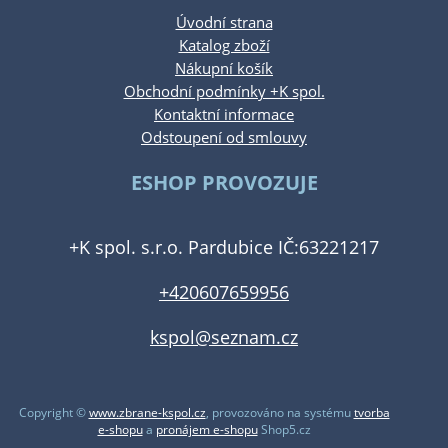
Úvodní strana
Katalog zboží
Nákupní košík
Obchodní podmínky +K spol.
Kontaktní informace
Odstoupení od smlouvy
ESHOP PROVOZUJE
+K spol. s.r.o. Pardubice IČ:63221217
+420607659956
kspol@seznam.cz
Copyright ©
www.zbrane-kspol.cz
,
provozováno na systému
tvorba
e-shopu
a
pronájem e-shopu
Shop5.cz