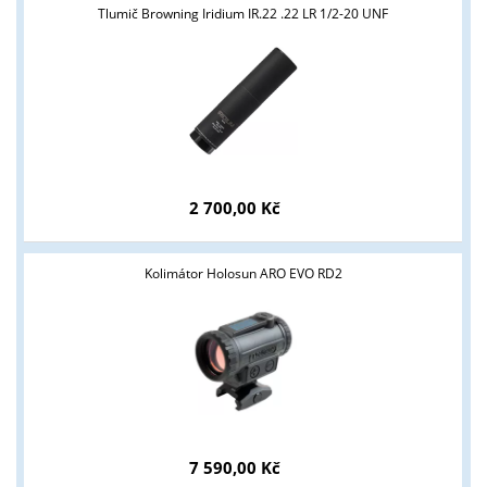
Tlumič Browning Iridium IR.22 .22 LR 1/2-20 UNF
2 700,00 Kč
Tyto stránky jsou určeny pouze odborné veřejnosti od 18 let a
podnikatelům v oblasti zbraně a střelivo. Splňujete tyto
podmínky?
Kolimátor Holosun ARO EVO RD2
ANO
NE
7 590,00 Kč