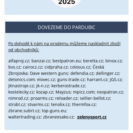
DOVEZEME DO PARDUBIC
Po dohodě k nám na prodejnu můžeme naskladnit zboží
od obchodníků:
alfaproj.cz;
banzai.cz;
bestpatron.eu;
beretta.cz;
binox.cz;
bvs.cz;
cairocz.cz; cidpraha.cz; colosus.cz; Česká
Zbrojovka; Dave western guns; defendia.cz; dellinger.cz;
detonics.com; elovec.cz; guns-trade.cz; harrant.cz; JGS.cz;
JKnastroje.cz; jk-n.cz; kerberostrade.cz;
kostelecky.cz;
kozap.cz; Mayzus;
mpicz.com; neopatron.cz;
nimrod.cz; proarms.cz; reloader.cz; sellier-bellot.cz;
strobl.cz;
stvarms.cz; tenolix.cz; thermfox.cz;
zbrane.subrt.cz;
top-guns.eu;
waltertrading.cz; zbraneesako.cz;
zelenysport.cz