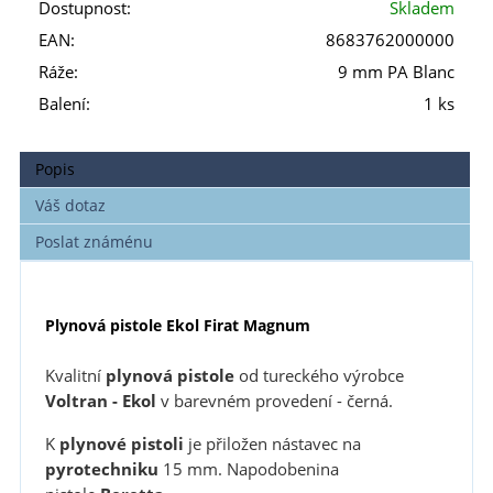
Dostupnost:
Skladem
EAN:
8683762000000
Ráže:
9 mm PA Blanc
Balení:
1 ks
Popis
Váš dotaz
Poslat známénu
Plynová pistole Ekol Firat Magnum
Kvalitní
plynová pistole
od tureckého výrobce
Voltran - Ekol
v barevném provedení - černá.
K
plynové pistoli
je přiložen nástavec na
pyrotechniku
15 mm. Napodobenina