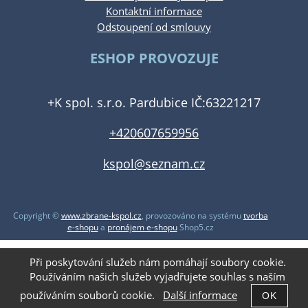
Kontaktní informace
Odstoupení od smlouvy
ESHOP PROVOZUJE
+K spol. s.r.o. Pardubice IČ:63221217
+420607659956
kspol@seznam.cz
Copyright ©
www.zbrane-kspol.cz
,
provozováno na systému
tvorba
e-shopu
a
pronájem e-shopu
Shop5.cz
Při poskytování služeb nám pomáhají soubory cookie.
Používáním našich služeb vyjadřujete souhlas s naším
používáním souborů cookie.
Další informace