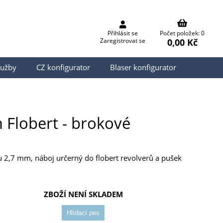
Přihlásit se
Počet položek: 0
0,00 Kč
Zaregistrovat se
lužby
CZ konfigurator
Blaser konfigurator
 Flobert - brokové
u 2,7 mm, náboj určerný do flobert revolverů a pušek
ZBOŽÍ NENÍ SKLADEM