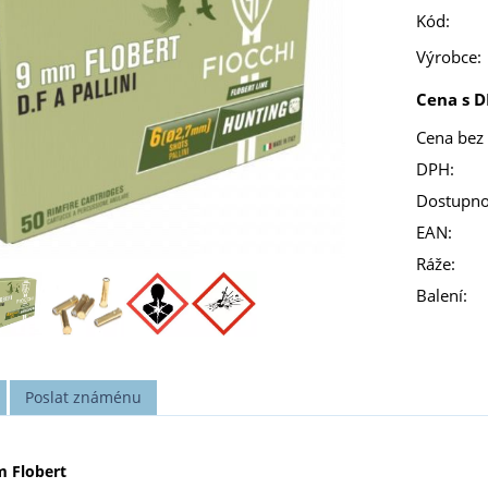
Kód:
Výrobce:
Cena s D
Cena bez
DPH:
Dostupno
EAN:
Ráže:
Balení:
Poslat známénu
m Flobert