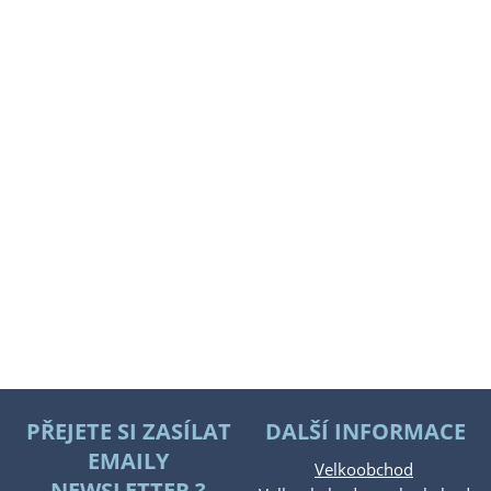
PŘEJETE SI ZASÍLAT
DALŠÍ INFORMACE
EMAILY
Velkoobchod
NEWSLETTER ?