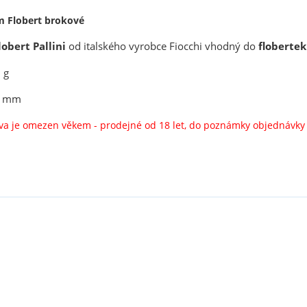
m Flobert brokové
lobert Pallini
od italského vyrobce Fiocchi vhodný do
flobertek
 g
,7 mm
liva je omezen věkem - prodejné od 18 let, do poznámky objednávk