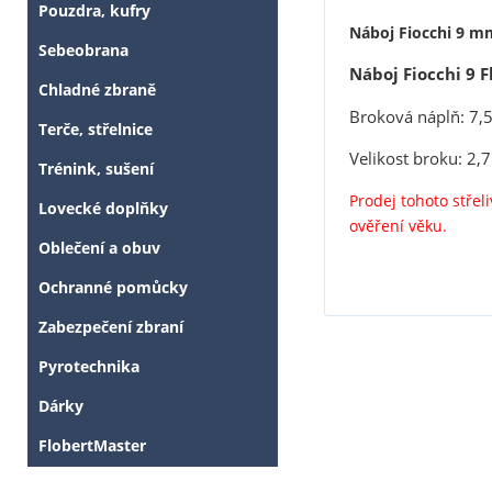
Pouzdra, kufry
Náboj Fiocchi 9 m
Sebeobrana
Náboj Fiocchi 9 F
Chladné zbraně
Broková náplň: 7,5
Terče, střelnice
Velikost broku: 2
Trénink, sušení
Prodej tohoto stře
Lovecké doplňky
ověření věku.
Oblečení a obuv
Ochranné pomůcky
Zabezpečení zbraní
Pyrotechnika
Dárky
FlobertMaster