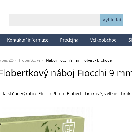
Kontaktní informace
Prodejna
Velkoobchod
S
e bez ZO
Flobertkové
Náboj Fiocchi 9 mm Flobert - brokové
Flobertkový náboj Fiocchi 9 mm
 italského výrobce Fiocchi 9 mm Flobert - brokové, velikost brok