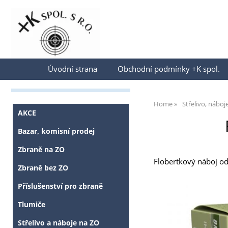
Přihlásit se
Úvodní strana
Obchodní podmínky +K spol.
Home
Střelivo, náboj
AKCE
Bazar, komisní prodej
Zbraně na ZO
Flobertkový náboj od
Zbraně bez ZO
Příslušenství pro zbraně
Tlumiče
Střelivo a náboje na ZO