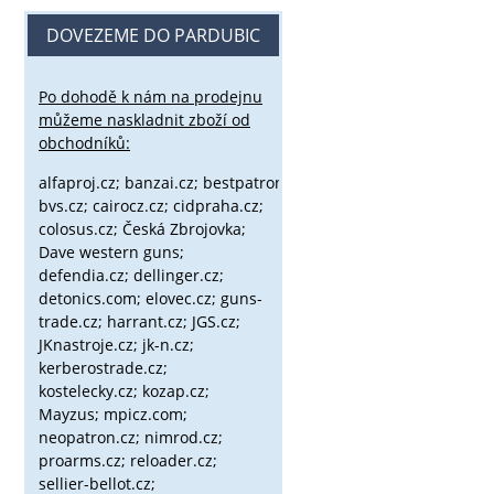
DOVEZEME DO PARDUBIC
Po dohodě k nám na prodejnu
můžeme naskladnit zboží od
obchodníků:
alfaproj.cz;
banzai.cz;
bestpatron.eu;
beretta.cz;
binox.cz;
bvs.cz;
cairocz.cz; cidpraha.cz;
colosus.cz; Česká Zbrojovka;
Dave western guns;
defendia.cz; dellinger.cz;
detonics.com; elovec.cz; guns-
trade.cz; harrant.cz; JGS.cz;
JKnastroje.cz; jk-n.cz;
kerberostrade.cz;
kostelecky.cz;
kozap.cz;
Mayzus;
mpicz.com;
neopatron.cz; nimrod.cz;
proarms.cz; reloader.cz;
sellier-bellot.cz;