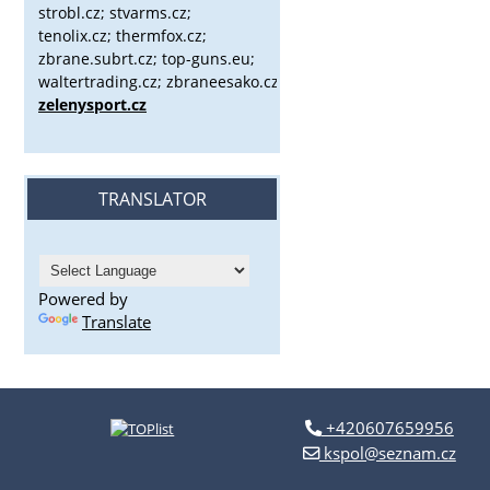
strobl.cz;
stvarms.cz;
tenolix.cz; thermfox.cz;
zbrane.subrt.cz;
top-guns.eu;
waltertrading.cz; zbraneesako.cz;
zelenysport.cz
TRANSLATOR
Powered by
Translate
+420607659956
kspol@seznam.cz