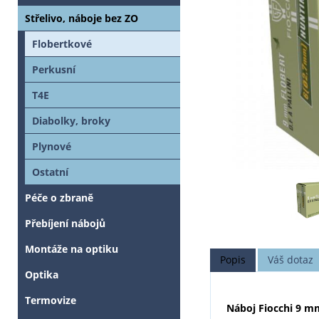
Střelivo, náboje bez ZO
Flobertkové
Perkusní
T4E
Diabolky, broky
Plynové
Ostatní
Péče o zbraně
Přebíjení nábojů
Montáže na optiku
Popis
Váš dotaz
Optika
Termovize
Náboj Fiocchi 9 m