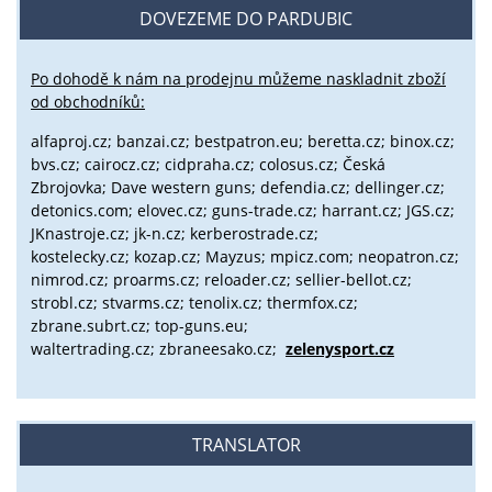
DOVEZEME DO PARDUBIC
Po dohodě k nám na prodejnu můžeme naskladnit zboží
od obchodníků:
alfaproj.cz;
banzai.cz;
bestpatron.eu;
beretta.cz;
binox.cz;
bvs.cz;
cairocz.cz; cidpraha.cz; colosus.cz; Česká
Zbrojovka; Dave western guns; defendia.cz; dellinger.cz;
detonics.com; elovec.cz; guns-trade.cz; harrant.cz; JGS.cz;
JKnastroje.cz; jk-n.cz; kerberostrade.cz;
kostelecky.cz;
kozap.cz; Mayzus;
mpicz.com; neopatron.cz;
nimrod.cz; proarms.cz; reloader.cz; sellier-bellot.cz;
strobl.cz;
stvarms.cz; tenolix.cz; thermfox.cz;
zbrane.subrt.cz;
top-guns.eu;
waltertrading.cz; zbraneesako.cz;
zelenysport.cz
TRANSLATOR