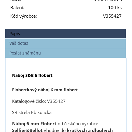
Balení:
100 ks
Kód výrobce:
V355427
Popis
Váš dotaz
Poslat známénu
Náboj S&B 6 flobert
Flobertkový náboj 6 mm flobert
Katalogové číslo: V355427
SB střela Pb kulička
Náboj 6 mm Flobert
od českého vyrobce
Sellier&Bellot
vhodný do
krátkých a dlouhých