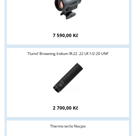
7 590,00 Kč
Tyto stránky jsou určeny pouze odborné veřejnosti od 18 let a
Tlumič Browning Iridium IR.22 .22 LR 1/2-20 UNF
podnikatelům v oblasti zbraně a střelivo. Splňujete tyto
podmínky?
ANO
NE
2 700,00 Kč
Thermo terče Nocpix