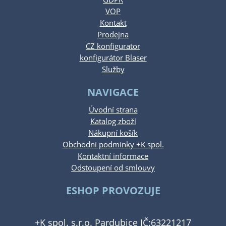
VOP
Kontakt
Prodejna
CZ konfigurator
konfigurátor Blaser
Služby
NAVIGACE
Úvodní strana
Katalog zboží
Nákupní košík
Obchodní podmínky +K spol.
Kontaktní informace
Odstoupení od smlouvy
ESHOP PROVOZUJE
+K spol. s.r.o. Pardubice IČ:63221217