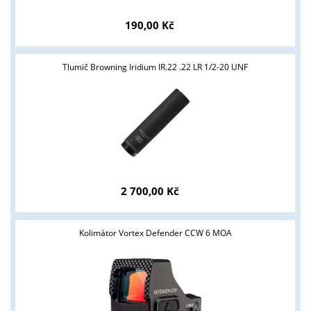
190,00 Kč
Tlumič Browning Iridium IR.22 .22 LR 1/2-20 UNF
Tyto stránky jsou určeny pouze odborné veřejnosti od 18 let a
podnikatelům v oblasti zbraně a střelivo. Splňujete tyto
podmínky?
ANO
NE
2 700,00 Kč
Kolimátor Vortex Defender CCW 6 MOA