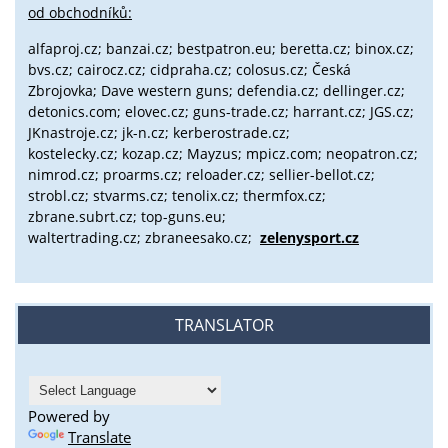
od obchodníků:
alfaproj.cz;
banzai.cz;
bestpatron.eu;
beretta.cz;
binox.cz;
bvs.cz;
cairocz.cz; cidpraha.cz; colosus.cz; Česká
Zbrojovka; Dave western guns; defendia.cz; dellinger.cz;
detonics.com; elovec.cz; guns-trade.cz; harrant.cz; JGS.cz;
JKnastroje.cz; jk-n.cz; kerberostrade.cz;
kostelecky.cz;
kozap.cz; Mayzus;
mpicz.com; neopatron.cz;
nimrod.cz; proarms.cz; reloader.cz; sellier-bellot.cz;
strobl.cz;
stvarms.cz; tenolix.cz; thermfox.cz;
zbrane.subrt.cz;
top-guns.eu;
waltertrading.cz; zbraneesako.cz;
zelenysport.cz
TRANSLATOR
Powered by
Translate