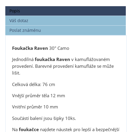
Popis
Váš dotaz
Poslat známénu
Foukač
ka Raven
30" Camo
Jednodílná
foukač
ka Raven
v kamuflážovaném
provedení. Barevné provedení kamufláže se může
lišit.
Celková délka: 76 cm
Vnější průměr těla 12 mm
Vnitřní průměr 10 mm
Součástí balení jsou šipky 10ks.
Na
foukač
ce
najdete náustek pro lepší a bezpečnější