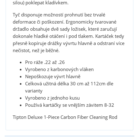
silou) poklepat kladívkem.
Tyč disponuje možností prohnutí bez trvalé
deformace či poškození. Ergonomicky tvarované
držadlo obsahuje dvě sady ložisek, které zaručují
dokonale hladké otáčení i pod tlakem. Kartáček tedy
přesně kopíruje drážky vývrtu hlavně a odstraní více
nečistot, než je běžné.
Pro ráže .22 až .26
Vyrobeno z karbonových vláken
Nepoškozuje vývrt hlavně
Celková užitná délka 30 cm až 112cm dle
varianty
Vyrobeno z jednoho kusu
Používá kartáčky se vnějším závitem 8-32
Tipton Deluxe 1-Piece Carbon Fiber Cleaning Rod