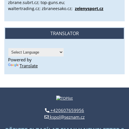
zbrane.subrt.cz;
top-guns.eu;
waltertrading.cz; zbraneesako.cz;
zelenysport.cz
TRANSLATOR
Powered by
Translate
+420607659956
kspol@seznam.cz