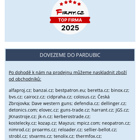
DOVEZEME DO PARDUBIC
Po dohodě k nám na prodejnu můžeme naskladnit zboží
od obchodníků:
alfaproj.cz;
banzai.cz;
bestpatron.eu;
beretta.cz;
binox.cz;
bvs.cz;
cairocz.cz; cidpraha.cz; colosus.cz; Česká
Zbrojovka; Dave western guns; defendia.cz; dellinger.cz;
detonics.com; elovec.cz; guns-trade.cz; harrant.cz; JGS.cz;
JKnastroje.cz; jk-n.cz; kerberostrade.cz;
kostelecky.cz;
kozap.cz; Mayzus;
mpicz.com; neopatron.cz;
nimrod.cz; proarms.cz; reloader.cz; sellier-bellot.cz;
strobl.cz;
stvarms.cz; tenolix.cz; thermfox.cz;