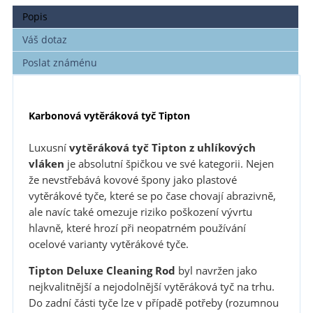
Popis
Váš dotaz
Poslat známénu
Karbonová vytěráková tyč Tipton
Luxusní
vytěráková tyč Tipton z uhlíkových
vláken
je absolutní špičkou ve své kategorii. Nejen
že nevstřebává kovové špony jako plastové
vytěrákové tyče, které se po čase chovají abrazivně,
ale navíc také omezuje riziko poškození vývrtu
hlavně, které hrozí při neopatrném používání
ocelové varianty vytěrákové tyče.
Tipton Deluxe Cleaning Rod
byl navržen jako
nejkvalitnější a nejodolnější vytěráková tyč na trhu.
Do zadní části tyče lze v případě potřeby (rozumnou