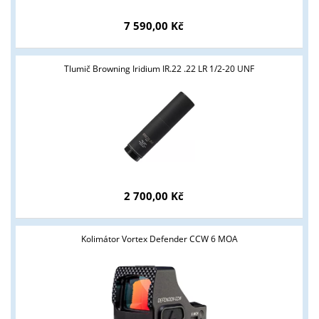
7 590,00 Kč
Tlumič Browning Iridium IR.22 .22 LR 1/2-20 UNF
Tyto stránky jsou určeny pouze odborné veřejnosti od 18 let a
podnikatelům v oblasti zbraně a střelivo. Splňujete tyto
2 700,00 Kč
podmínky?
ANO
NE
Kolimátor Vortex Defender CCW 6 MOA