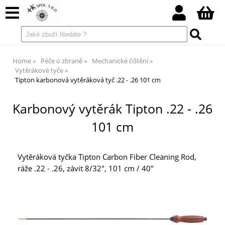
Home
Péče o zbraně
Mechanické čištění
Vytěrákové tyče
Tipton karbonová vytěráková tyč .22 - .26 101 cm
Karbonový vytěrák Tipton .22 - .26
101 cm
Vytěráková tyčka Tipton Carbon Fiber Cleaning Rod,
ráže .22 - .26, závit 8/32", 101 cm / 40"