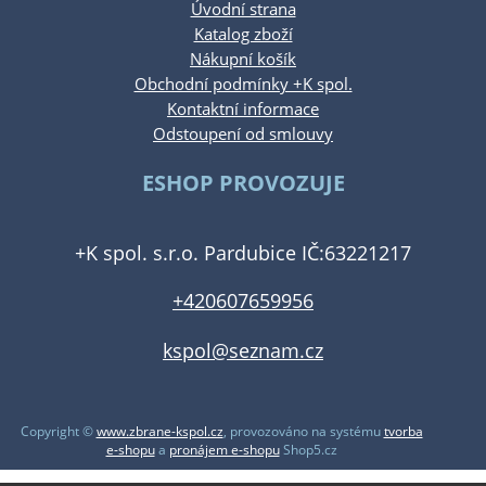
Úvodní strana
Katalog zboží
Nákupní košík
Obchodní podmínky +K spol.
Kontaktní informace
Odstoupení od smlouvy
ESHOP PROVOZUJE
+K spol. s.r.o. Pardubice IČ:63221217
+420607659956
kspol@seznam.cz
Copyright ©
www.zbrane-kspol.cz
,
provozováno na systému
tvorba
e-shopu
a
pronájem e-shopu
Shop5.cz