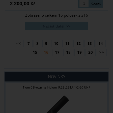
2 200,00
Kč
Zobrazeno celkem
16
položek z
316
<<
7
8
9
10
11
12
13
14
15
16
17
18
19
20
>>
NOVINKY
Tlumič Browning Iridium IR.22 .22 LR 1/2-20 UNF