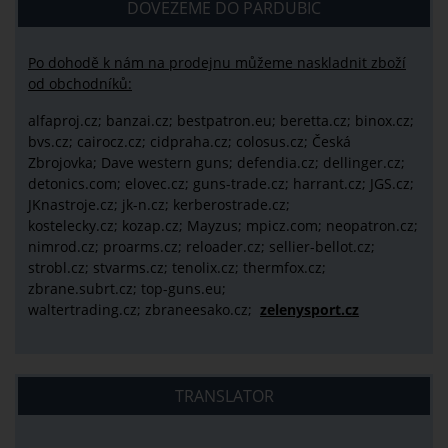
DOVEZEME DO PARDUBIC
Po dohodě k nám na prodejnu můžeme naskladnit zboží
od obchodníků:
alfaproj.cz;
banzai.cz;
bestpatron.eu;
beretta.cz;
binox.cz;
bvs.cz;
cairocz.cz; cidpraha.cz; colosus.cz; Česká
Zbrojovka; Dave western guns; defendia.cz; dellinger.cz;
detonics.com; elovec.cz; guns-trade.cz; harrant.cz; JGS.cz;
JKnastroje.cz; jk-n.cz; kerberostrade.cz;
kostelecky.cz;
kozap.cz; Mayzus;
mpicz.com; neopatron.cz;
nimrod.cz; proarms.cz; reloader.cz; sellier-bellot.cz;
strobl.cz;
stvarms.cz; tenolix.cz; thermfox.cz;
zbrane.subrt.cz;
top-guns.eu;
waltertrading.cz; zbraneesako.cz;
zelenysport.cz
TRANSLATOR