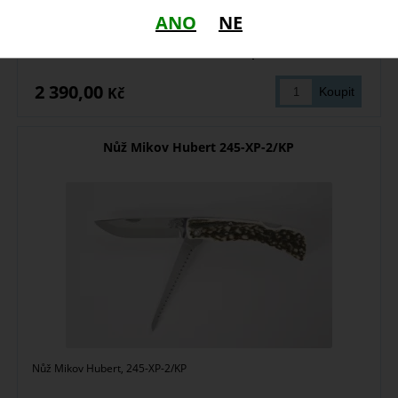
ANO
NE
momentálně nedostupné
2 390,00
Kč
Nůž Mikov Hubert 245-XP-2/KP
Nůž Mikov Hubert, 245-XP-2/KP