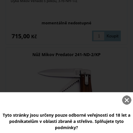
Dýka Mikov Venado s pilkou, 376-NH-1/Z
momentálně nedostupné
715,00
Kč
Nůž Mikov Predator 241-ND-2/KP
Tyto stránky jsou určeny pouze odborné veřejnosti od 18 let a
podnikatelům v oblasti zbraně a střelivo. Splňujete tyto
podmínky?
Vyhazovací nůž Mikov Predator, 241-ND-2/KP