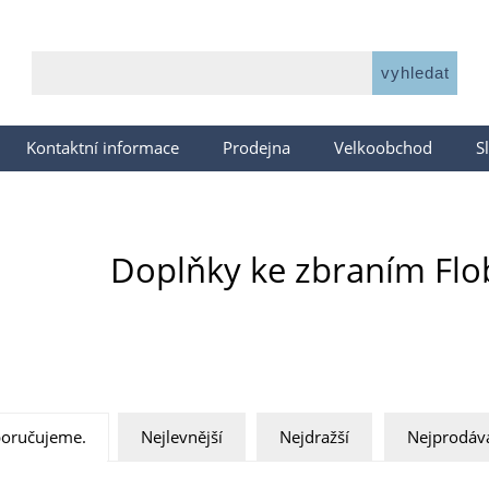
Kontaktní informace
Prodejna
Velkoobchod
S
Doplňky ke zbraním Flo
oručujeme.
Nejlevnější
Nejdražší
Nejprodáva