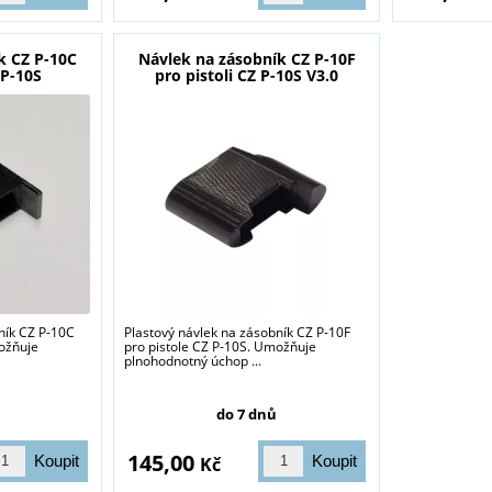
k CZ P-10C
Návlek na zásobník CZ P-10F
 P-10S
pro pistoli CZ P-10S V3.0
ník CZ P-10C
Plastový návlek na zásobník CZ P-10F
ožňuje
pro pistole CZ P-10S. Umožňuje
plnohodnotný úchop ...
sou určeny pouze odborné veřejnosti od 18 let a podnikatelům v o
střelivo. Splňujete tyto podmínky?
do 7 dnů
ANO
NE
145,00
Kč