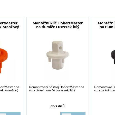
bertMaster
Montážní klíč FlobertMaster
Montážní 
ek oranžový
na tlumiče Luszczek bílý
na tlumi
bertMaster na
Demontovací nástroj FlobertMaster na
Demontovací n
zek, oranžový
rozebírání tlumičů Luszczek, bílý
rozebírání tlu
do 7 dnů