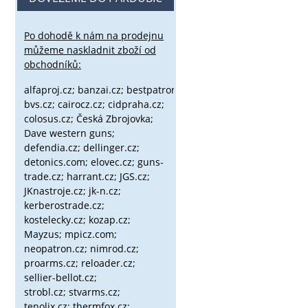
Po dohodě k nám na prodejnu
můžeme naskladnit zboží od
obchodníků:
alfaproj.cz;
banzai.cz;
bestpatron.eu;
beretta.cz;
binox.cz;
bvs.cz;
cairocz.cz; cidpraha.cz;
colosus.cz; Česká Zbrojovka;
Dave western guns;
defendia.cz; dellinger.cz;
detonics.com; elovec.cz; guns-
trade.cz; harrant.cz; JGS.cz;
JKnastroje.cz; jk-n.cz;
kerberostrade.cz;
kostelecky.cz;
kozap.cz;
Mayzus;
mpicz.com;
neopatron.cz; nimrod.cz;
proarms.cz; reloader.cz;
sellier-bellot.cz;
strobl.cz;
stvarms.cz;
tenolix.cz; thermfox.cz;