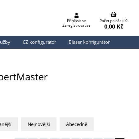
Přihlásit se
Počet položek: 0
0,00 Kč
Zaregistrovat se
lužby
CZ konfigurator
Blaser konfigurator
bertMaster
nější
Nejnovější
Abecedně