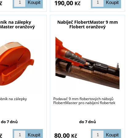
190,00
č
Kč
ník na zálepky
Nabíječ FlobertMaster 9 mm
tMaster oranžový
Flobert oranžový
obník na zálepky
Podavač 9 mm flobertových nábojů
FlobertMaster pro nabíjení flobertek
do 7 dnů
do 7 dnů
80,00
č
Kč