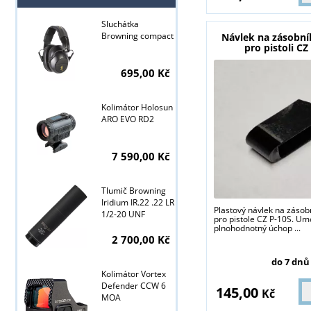
Sluchátka
Browning compact
Návlek na zásobní
pro pistoli CZ
695,00 Kč
Kolimátor Holosun
ARO EVO RD2
7 590,00 Kč
Tlumič Browning
Iridium IR.22 .22 LR
Plastový návlek na zásob
1/2-20 UNF
pro pistole CZ P-10S. Um
plnohodnotný úchop ...
2 700,00 Kč
Tyto stránky j
do 7 dnů
Kolimátor Vortex
Defender CCW 6
145,00
Kč
MOA