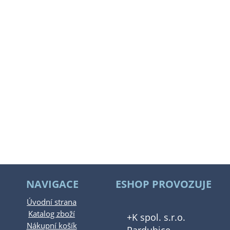
NAVIGACE
ESHOP PROVOZUJE
Úvodní strana
Katalog zboží
+K spol. s.r.o.
Nákupní košík
Pardubice