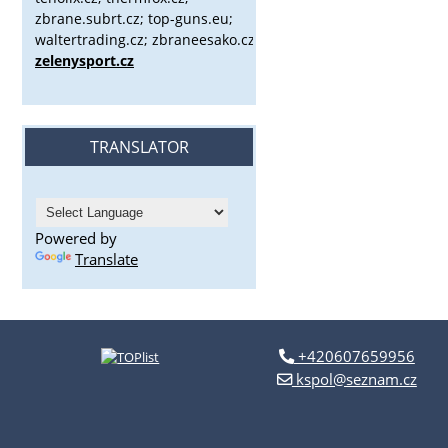
zbrane.subrt.cz;
top-guns.eu;
waltertrading.cz; zbraneesako.cz;
zelenysport.cz
TRANSLATOR
Powered by
Translate
+420607659956
kspol@seznam.cz