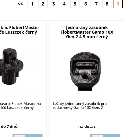
<<
1
2
3
4
5
6
7
8
9
klíč FlobertMaster
Jednoraný zásobník
če Luszczek černý
FlobertMaster Gamo 10X
Gen.2 4,5 mm černý
ástroj FlobertMaster na
Ležatý jednoranný zásobník pro
mičů Luszczek, černý
vzduchovky Gamo 10X Gen. 2
do 7 dnů
na dotaz