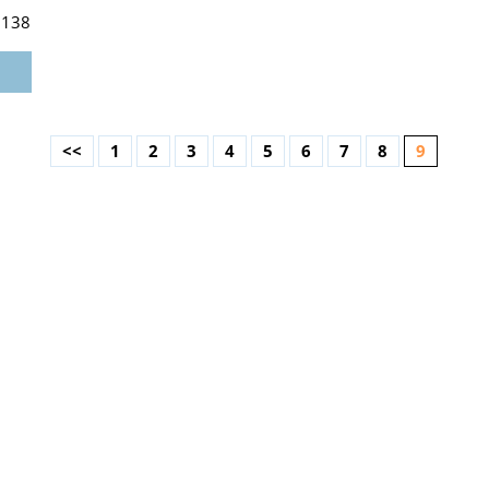
z
138
<<
1
2
3
4
5
6
7
8
9