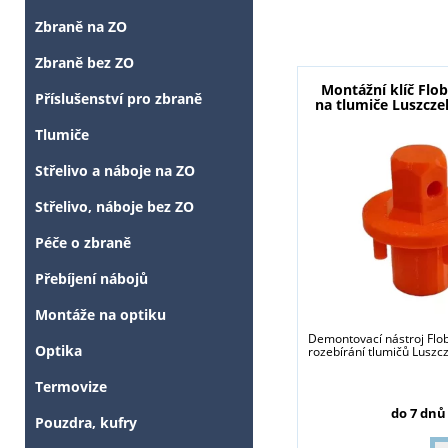
Zbraně na ZO
Zbraně bez ZO
Montážní klíč Flo
Příslušenství pro zbraně
na tlumiče Luszcz
Tlumiče
Střelivo a náboje na ZO
Střelivo, náboje bez ZO
Péče o zbraně
Přebíjení nábojů
Montáže na optiku
Demontovací nástroj Flo
Optika
rozebírání tlumičů Luszc
Termovize
do 7 dnů
Pouzdra, kufry