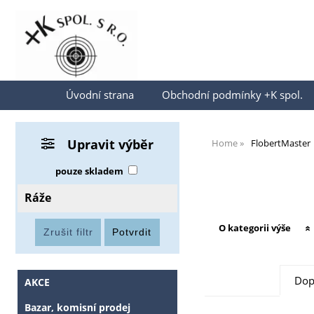
Přihlásit se
Úvodní strana
Obchodní podmínky +K spol.
Upravit výběr
Home
FlobertMaster
pouze skladem
Ráže
O kategorii výše
Dop
AKCE
Bazar, komisní prodej