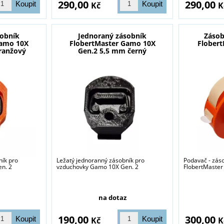
290,00
290,00
Kč
K
sobník
Jednoraný zásobník
Zásob
Gamo 10X
FlobertMaster Gamo 10X
Flober
ranžový
Gen.2 5,5 mm černý
ník pro
Ležatý jednoranný zásobník pro
Podavač - zás
n. 2
vzduchovky Gamo 10X Gen. 2
FlobertMaster
na dotaz
190,00
300,00
Kč
K