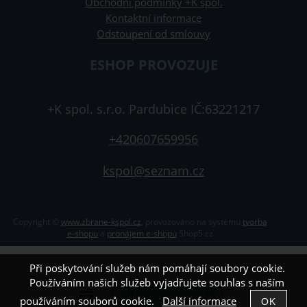
Obchodní podmínky +K spol.
Kontaktní informace
Odstoupení od smlouvy
ESHOP PROVOZUJE
+K spol. s.r.o. Pardubice IČ:63221217
+420607659956
kspol@seznam.cz
Copyright ©
www.zbrane-kspol.cz
,
provozováno na systému
tvorba
e-shopu
a
pronájem e-shopu
Shop5.cz
Při poskytování služeb nám pomáhají soubory cookie.
Používáním našich služeb vyjadřujete souhlas s naším
používáním souborů cookie.
Další informace