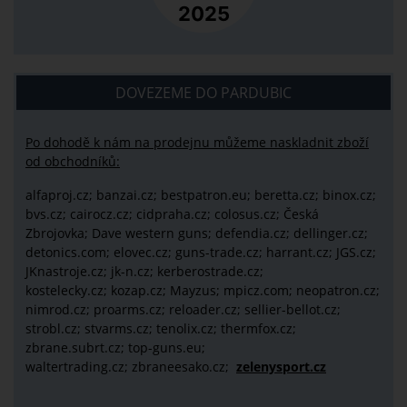
DOVEZEME DO PARDUBIC
Po dohodě k nám na prodejnu můžeme naskladnit zboží
od obchodníků:
alfaproj.cz;
banzai.cz;
bestpatron.eu;
beretta.cz;
binox.cz;
bvs.cz;
cairocz.cz; cidpraha.cz; colosus.cz; Česká
Zbrojovka; Dave western guns; defendia.cz; dellinger.cz;
detonics.com; elovec.cz; guns-trade.cz; harrant.cz; JGS.cz;
JKnastroje.cz; jk-n.cz; kerberostrade.cz;
kostelecky.cz;
kozap.cz; Mayzus;
mpicz.com; neopatron.cz;
nimrod.cz; proarms.cz; reloader.cz; sellier-bellot.cz;
strobl.cz;
stvarms.cz; tenolix.cz; thermfox.cz;
zbrane.subrt.cz;
top-guns.eu;
waltertrading.cz; zbraneesako.cz;
zelenysport.cz