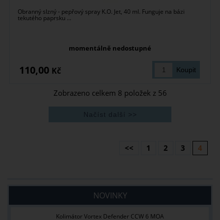
Obranný slzný - pepřový spray K.O. Jet, 40 ml. Funguje na bázi
tekutého paprsku ...
momentálně nedostupné
110,00
Kč
Zobrazeno celkem
8
položek z
56
<<
1
2
3
4
NOVINKY
Kolimátor Vortex Defender CCW 6 MOA