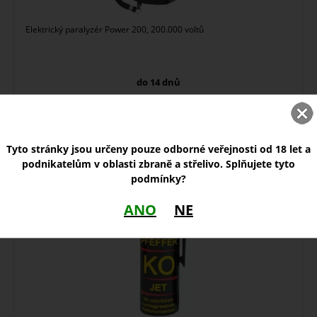
Elektrický paralyzér Power 200, 200.000 voltů
do 14 dnů
1 090,00
Kč
Tyto stránky jsou určeny pouze odborné veřejnosti od 18 let a
Slzný sprej KO Jet 40 ml
podnikatelům v oblasti zbraně a střelivo. Splňujete tyto
podmínky?
ANO
NE