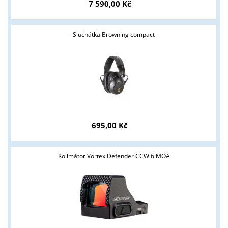
7 590,00 Kč
Sluchátka Browning compact
695,00 Kč
Kolimátor Vortex Defender CCW 6 MOA
Tyto stránky jsou určeny pouze odborné veřejnosti od 18 let a
podnikatelům v oblasti zbraně a střelivo. Splňujete tyto
podmínky?
ANO
NE