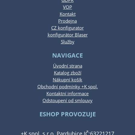
GDPR
VOP
Kontakt
Prodejna
CZ konfigurator
konfigurátor Blaser
Služby
NAVIGACE
Úvodní strana
Katalog zboží
Nákupní košík
Obchodní podmínky +K spol.
Kontaktní informace
Odstoupení od smlouvy
ESHOP PROVOZUJE
+K spol. s.r.o. Pardubice IČ:63221217