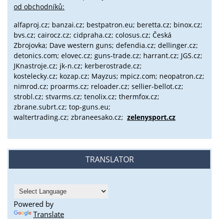
od obchodníků:
alfaproj.cz;
banzai.cz;
bestpatron.eu;
beretta.cz;
binox.cz;
bvs.cz;
cairocz.cz; cidpraha.cz; colosus.cz; Česká
Zbrojovka; Dave western guns; defendia.cz; dellinger.cz;
detonics.com; elovec.cz; guns-trade.cz; harrant.cz; JGS.cz;
JKnastroje.cz; jk-n.cz; kerberostrade.cz;
kostelecky.cz;
kozap.cz; Mayzus;
mpicz.com; neopatron.cz;
nimrod.cz; proarms.cz; reloader.cz; sellier-bellot.cz;
strobl.cz;
stvarms.cz; tenolix.cz; thermfox.cz;
zbrane.subrt.cz;
top-guns.eu;
waltertrading.cz; zbraneesako.cz;
zelenysport.cz
TRANSLATOR
Powered by
Translate