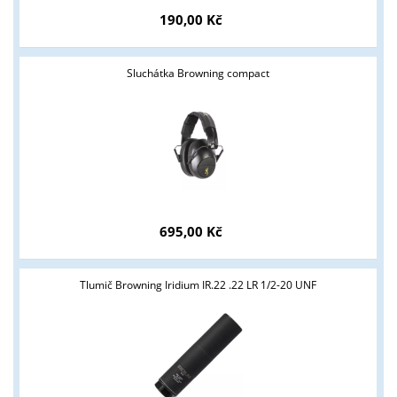
190,00 Kč
Sluchátka Browning compact
695,00 Kč
Tlumič Browning Iridium IR.22 .22 LR 1/2-20 UNF
Tyto stránky jsou určeny pouze odborné veřejnosti od 18 let a
podnikatelům v oblasti zbraně a střelivo. Splňujete tyto
podmínky?
ANO
NE