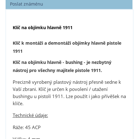
Poslat známénu
Klíč na objímku hlavně 1911
Klíč k montáži a demontáži objímky hlavně pistole
1911
Klíč na objímku hlavně - bushing - je nezbytný
nástroj pro všechny majitele pistole 1911.
Precizně vyrobený plastový nástroj přesně sedne k
Vaší zbrani. Klíč je určen k povolení / utažení
bushingu u pistolí 1911. Lze použít i jako přívěšek na
klíče.
Technické údaje:
Ráže: 45 ACP