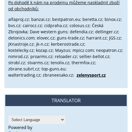
Po dohodě k nám na prodejnu můžeme naskladnit zboží
od obchodníků:
alfaproj.cz;
banzai.cz;
bestpatron.eu;
beretta.cz;
binox.cz;
bvs.cz;
cairocz.cz; cidpraha.cz; colosus.cz; Česká
Zbrojovka; Dave western guns; defendia.cz; dellinger.cz;
detonics.com; elovec.cz; guns-trade.cz; harrant.cz; JGS.cz;
JKnastroje.cz; jk-n.cz; kerberostrade.cz;
kostelecky.cz;
kozap.cz; Mayzus;
mpicz.com; neopatron.cz;
nimrod.cz; proarms.cz; reloader.cz; sellier-bellot.cz;
strobl.cz;
stvarms.cz; tenolix.cz; thermfox.cz;
zbrane.subrt.cz;
top-guns.eu;
waltertrading.cz; zbraneesako.cz;
zelenysport.cz
TRANSLATOR
Powered by