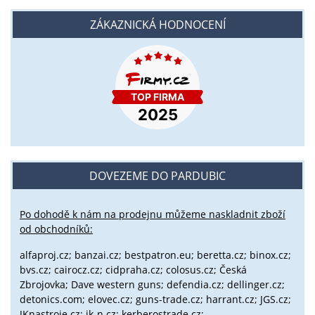
ZÁKAZNICKÁ HODNOCENÍ
DOVEZEME DO PARDUBIC
Po dohodě k nám na prodejnu můžeme naskladnit zboží
od obchodníků:
alfaproj.cz;
banzai.cz;
bestpatron.eu;
beretta.cz;
binox.cz;
bvs.cz;
cairocz.cz; cidpraha.cz; colosus.cz; Česká
Zbrojovka; Dave western guns; defendia.cz; dellinger.cz;
detonics.com; elovec.cz; guns-trade.cz; harrant.cz; JGS.cz;
JKnastroje.cz; jk-n.cz; kerberostrade.cz;