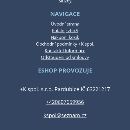
Služby
NAVIGACE
Úvodní strana
Katalog zboží
Nákupní košík
Obchodní podmínky +K spol.
Kontaktní informace
Odstoupení od smlouvy
ESHOP PROVOZUJE
+K spol. s.r.o. Pardubice IČ:63221217
+420607659956
kspol@seznam.cz