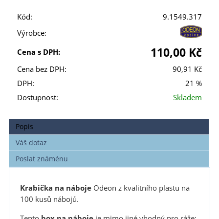
Kód:
9.1549.317
Výrobce:
110,00 Kč
Cena s DPH:
Cena bez DPH:
90,91 Kč
DPH:
21 %
Dostupnost:
Skladem
Popis
Váš dotaz
Poslat známénu
Krabička na náboje
Odeon z kvalitního plastu na
100 kusů nábojů.
Tento
box na náboje
je mimo jiné vhodný pro ráže: