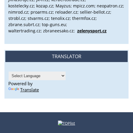
kostelecky.cz;
kozap.cz; Mayzus;
mpicz.com; neopatron.cz;
nimrod.cz; proarms.cz; reloader.cz; sellier-bellot.cz;
strobl.cz;
stvarms.cz; tenolix.cz; thermfox.cz;
zbrane.subrt.cz;
top-guns.eu;
waltertrading.cz; zbraneesako.cz;
zelenysport.cz
TRANSLATOR
Powered by
Translate