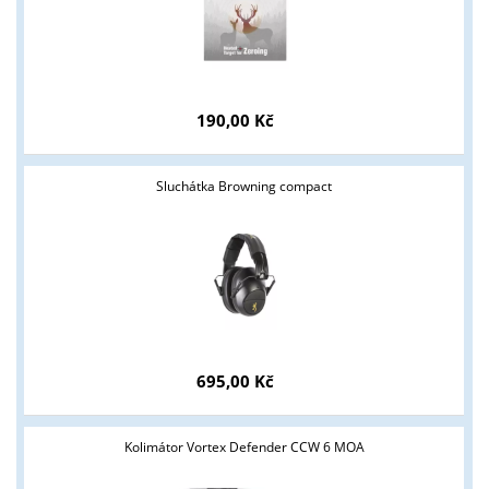
190,00 Kč
Sluchátka Browning compact
Tyto stránky jsou určeny pouze odborné veřejnosti od 18 let a
podnikatelům v oblasti zbraně a střelivo. Splňujete tyto
podmínky?
695,00 Kč
ANO
NE
Kolimátor Vortex Defender CCW 6 MOA