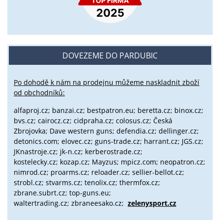
DOVEZEME DO PARDUBIC
Po dohodě k nám na prodejnu můžeme naskladnit zboží
od obchodníků:
alfaproj.cz;
banzai.cz;
bestpatron.eu;
beretta.cz;
binox.cz;
bvs.cz;
cairocz.cz; cidpraha.cz; colosus.cz; Česká
Zbrojovka; Dave western guns; defendia.cz; dellinger.cz;
detonics.com; elovec.cz; guns-trade.cz; harrant.cz; JGS.cz;
JKnastroje.cz; jk-n.cz; kerberostrade.cz;
kostelecky.cz;
kozap.cz; Mayzus;
mpicz.com; neopatron.cz;
nimrod.cz; proarms.cz; reloader.cz; sellier-bellot.cz;
strobl.cz;
stvarms.cz; tenolix.cz; thermfox.cz;
zbrane.subrt.cz;
top-guns.eu;
waltertrading.cz; zbraneesako.cz;
zelenysport.cz