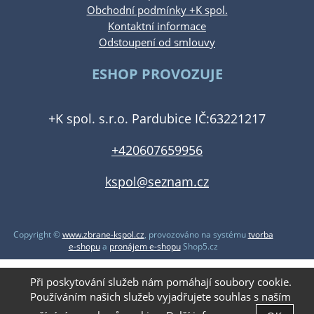
Obchodní podmínky +K spol.
Kontaktní informace
Odstoupení od smlouvy
ESHOP PROVOZUJE
+K spol. s.r.o. Pardubice IČ:63221217
+420607659956
kspol@seznam.cz
Copyright ©
www.zbrane-kspol.cz
,
provozováno na systému
tvorba
e-shopu
a
pronájem e-shopu
Shop5.cz
Při poskytování služeb nám pomáhají soubory cookie.
Používáním našich služeb vyjadřujete souhlas s naším