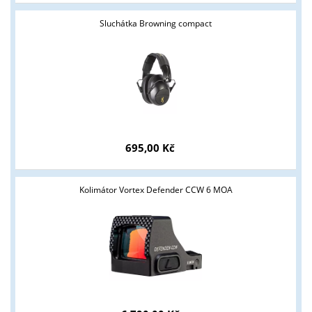
Sluchátka Browning compact
695,00 Kč
Tyto stránky jsou určeny pouze odborné veřejnosti od 18 let a
podnikatelům v oblasti zbraně a střelivo. Splňujete tyto
podmínky?
Kolimátor Vortex Defender CCW 6 MOA
ANO
NE