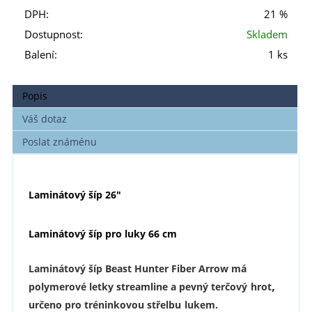
DPH:
21 %
Dostupnost:
Skladem
Balení:
1 ks
Popis
Váš dotaz
Poslat známénu
Laminátový šíp 26"
Laminátový šíp pro luky 66 cm
Laminátový šíp Beast Hunter Fiber Arrow má
,
polymerové letky streamline a pevný terčový
hrot
určeno pro tréninkovou střelbu
lukem.