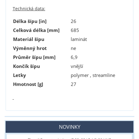
Technická data:
Délka šípu [in]
26
Celková délka [mm]
685
Materiál šípu
laminát
Výměnný hrot
ne
Průměr šípu [mm]
6,9
Končík šípu
vnější
Letky
polymer , streamline
Hmotnost [g]
27
NOVINKY