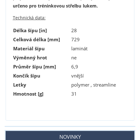
určeno pro tréninkovou střelbu
lukem.
Technická data:
Délka šípu [in]
28
Celková délka [mm]
729
Materiál šípu
laminát
Výměnný hrot
ne
Průměr šípu [mm]
6,9
Končík šípu
vnější
Letky
polymer , streamline
Hmotnost [g]
31
NOVINKY