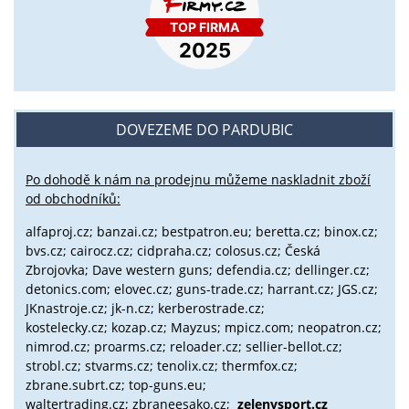
DOVEZEME DO PARDUBIC
Po dohodě k nám na prodejnu můžeme naskladnit zboží
od obchodníků:
alfaproj.cz;
banzai.cz;
bestpatron.eu;
beretta.cz;
binox.cz;
bvs.cz;
cairocz.cz; cidpraha.cz; colosus.cz; Česká
Zbrojovka; Dave western guns; defendia.cz; dellinger.cz;
detonics.com; elovec.cz; guns-trade.cz; harrant.cz; JGS.cz;
JKnastroje.cz; jk-n.cz; kerberostrade.cz;
kostelecky.cz;
kozap.cz; Mayzus;
mpicz.com; neopatron.cz;
nimrod.cz; proarms.cz; reloader.cz; sellier-bellot.cz;
strobl.cz;
stvarms.cz; tenolix.cz; thermfox.cz;
zbrane.subrt.cz;
top-guns.eu;
waltertrading.cz; zbraneesako.cz;
zelenysport.cz