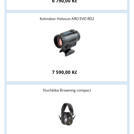
6 790,00 Kč
Kolimátor Holosun ARO EVO RD2
Tyto stránky jsou určeny pouze odborné veřejnosti od 18 let a
7 590,00 Kč
podnikatelům v oblasti zbraně a střelivo. Splňujete tyto
podmínky?
Sluchátka Browning compact
ANO
NE