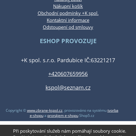
Nákupní košík
Obchodní podmínky +K spol.
Kontaktní informace
Odstoupení od smlouvy
ESHOP PROVOZUJE
+K spol. s.r.o. Pardubice IČ:63221217
+420607659956
kspol@seznam.cz
Copyright ©
www.zbrane-kspol.cz
,
provozováno na systému
tvorba
e-shopu
a
pronájem e-shopu
Shop5.cz
Při poskytování služeb nám pomáhají soubory cookie.