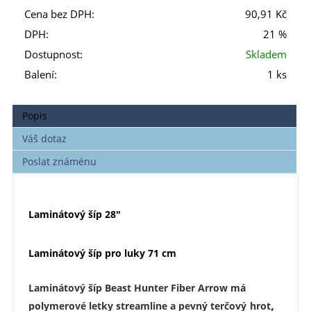
Cena bez DPH:
90,91 Kč
DPH:
21 %
Dostupnost:
Skladem
Balení:
1 ks
Popis
Váš dotaz
Poslat známénu
Laminátový šíp
28"
Laminátový šíp pro luky 71 cm
Laminátový šíp Beast Hunter Fiber Arrow má
,
polymerové letky streamline a pevný terčový
hrot