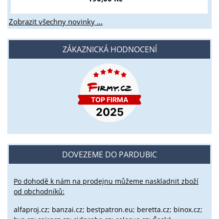
Zobrazit všechny novinky ...
ZÁKAZNICKÁ HODNOCENÍ
DOVEZEME DO PARDUBIC
Po dohodě k nám na prodejnu můžeme naskladnit zboží
od obchodníků:
alfaproj.cz;
banzai.cz;
bestpatron.eu;
beretta.cz;
binox.cz;