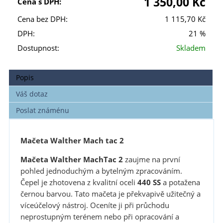
1 350,00 Kč
Cena s DPH:
Cena bez DPH:
1 115,70 Kč
DPH:
21 %
Dostupnost:
Skladem
Popis
Váš dotaz
Poslat známénu
Mačeta Walther Mach tac 2
Mačeta
Walther MachTac 2
zaujme na první
pohled jednoduchým a bytelným zpracováním.
Čepel je zhotovena z kvalitní oceli
440 SS
a potažena
černou barvou. Tato mačeta je překvapivě užitečný a
víceúčelový nástroj. Oceníte ji při průchodu
neprostupným terénem nebo při opracování a