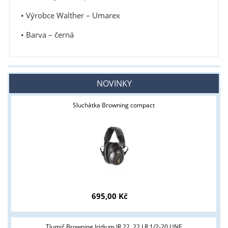
• Výrobce Walther – Umarex
• Barva – černá
NOVINKY
Sluchátka Browning compact
695,00 Kč
Tlumič Browning Iridium IR.22 .22 LR 1/2-20 UNF