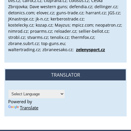
bvs.cz;
cairocz.cz; cidpraha.cz; colosus.cz; Česká
Zbrojovka; Dave western guns; defendia.cz; dellinger.cz;
detonics.com; elovec.cz; guns-trade.cz; harrant.cz; JGS.cz;
JKnastroje.cz; jk-n.cz; kerberostrade.cz;
kostelecky.cz;
kozap.cz; Mayzus;
mpicz.com; neopatron.cz;
nimrod.cz; proarms.cz; reloader.cz; sellier-bellot.cz;
strobl.cz;
stvarms.cz; tenolix.cz; thermfox.cz;
zbrane.subrt.cz;
top-guns.eu;
waltertrading.cz; zbraneesako.cz;
zelenysport.cz
TRANSLATOR
Powered by
Translate