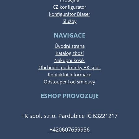
CZ konfigurator
konfigurátor Blaser
Služby
NAVIGACE
Úvodní strana
Katalog zboží
Nákupní košík
Obchodní podmínky +K spol.
Kontaktní informace
Odstoupení od smlouvy
ESHOP PROVOZUJE
+K spol. s.r.o. Pardubice IČ:63221217
+420607659956