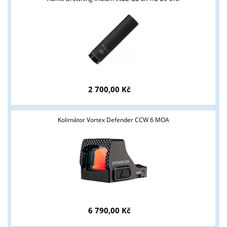
2 700,00 Kč
Kolimátor Vortex Defender CCW 6 MOA
Tyto stránky jsou určeny pouze odborné veřejnosti od 18 let a
podnikatelům v oblasti zbraně a střelivo. Splňujete tyto
podmínky?
ANO
NE
6 790,00 Kč