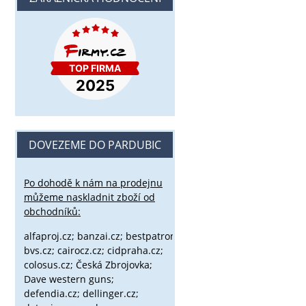
DOVEZEME DO PARDUBIC
Po dohodě k nám na prodejnu
můžeme naskladnit zboží od
obchodníků:
alfaproj.cz;
banzai.cz;
bestpatron.eu;
beretta.cz;
binox.cz;
bvs.cz;
cairocz.cz; cidpraha.cz;
colosus.cz; Česká Zbrojovka;
Dave western guns;
defendia.cz; dellinger.cz;