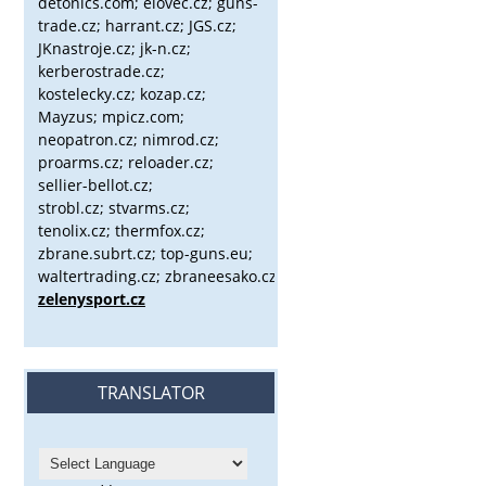
detonics.com; elovec.cz; guns-
trade.cz; harrant.cz; JGS.cz;
JKnastroje.cz; jk-n.cz;
kerberostrade.cz;
kostelecky.cz;
kozap.cz;
Mayzus;
mpicz.com;
neopatron.cz; nimrod.cz;
proarms.cz; reloader.cz;
sellier-bellot.cz;
strobl.cz;
stvarms.cz;
tenolix.cz; thermfox.cz;
zbrane.subrt.cz;
top-guns.eu;
waltertrading.cz; zbraneesako.cz;
zelenysport.cz
TRANSLATOR