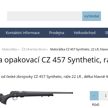
Kontaktní informace
Prodejna
Velkoobchod
S
Malorážky
ČZ Uherský Brod
Malorážka CZ 457 Synthetic, 22 LR, hla
 opakovací CZ 457 Synthetic, 
od české zbrojovky CZ 457 Synthetic, ráže 22 LR , délka hlavně 4
Kód: