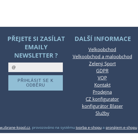
PŘEJETE SI ZASÍLAT
DALŠÍ INFORMACE
EMAILY
Velkoobchod
NEWSLETTER ?
Velkoobchod a maloobchod
Zelený Sport
GDPR
VOP
Kontakt
Prodejna
CZ konfigurator
konfigurátor Blaser
Služby
.zbrane-kspol.cz
,
provozováno na systému
tvorba e-shopu
a
pronájem e-shopu