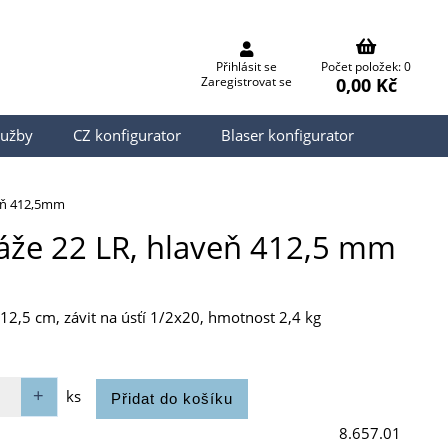
Přihlásit se
Počet položek: 0
0,00 Kč
Zaregistrovat se
lužby
CZ konfigurator
Blaser konfigurator
veň 412,5mm
ráže 22 LR, hlaveň 412,5 mm
12,5 cm, závit na úsťí 1/2x20, hmotnost 2,4 kg
ks
8.657.01