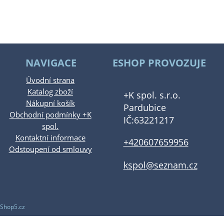
NAVIGACE
ESHOP PROVOZUJE
Úvodní strana
Katalog zboží
+K spol. s.r.o.
Nákupní košík
Pardubice
Obchodní podmínky +K
IČ:63221217
spol.
Kontaktní informace
+420607659956
Odstoupení od smlouvy
kspol@seznam.cz
Shop5.cz