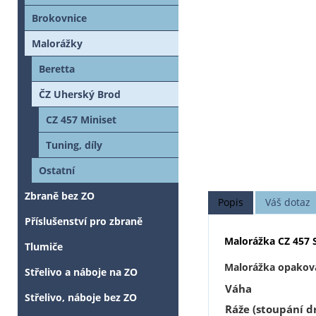
Brokovnice
Malorážky
Beretta
ČZ Uherský Brod
CZ 457 Miniset
Tuning, díly
Ostatní
Zbraně bez ZO
Popis
Váš dotaz
Příslušenství pro zbraně
Malorážka CZ 457 
Tlumiče
Malorážka opakovac
Střelivo a náboje na ZO
Váha
Střelivo, náboje bez ZO
Ráže (stoupání d