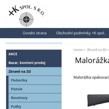
Přihlásit se
Úvodní strana
Obchodní podmínky +K spol.
Home
Zbraně na ZO
AKCE
Malorážka
Bazar, komisní prodej
Zbraně na ZO
Malorážka opakovací 
Flobertky
Pistole
Revolvery
Pušky