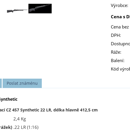
Výrobce:
Cena s D
Cena bez
DPH:
Dostupno
Ráže:
Balení:
Kód výro
Poslat známénu
Synthetic
í CZ 457 Synthetic 22 LR, délka hlavně 412,5 cm
2,4 Kg
rážek)
.22 LR (1:16)