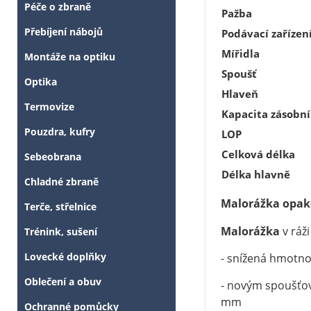
Péče o zbraně
Pažba
Přebíjení nábojů
Podávací zařízen
Mířidla
Montáže na optiku
Spoušť
Optika
Hlaveň
Termovize
Kapacita zásobn
Pouzdra, kufry
LOP
Celková délka
Sebeobrana
Délka hlavně
Chladné zbraně
Malorážka opako
Terče, střelnice
Malorážka
v ráž
Trénink, sušení
Lovecké doplňky
- snížená hmotno
Oblečení a obuv
- novým spoušťov
mm
Ochranné pomůcky