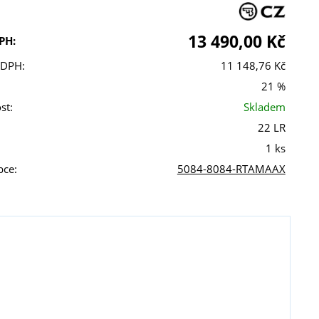
13 490,00 Kč
PH:
 DPH:
11 148,76 Kč
21 %
st:
Skladem
22 LR
1 ks
bce:
5084-8084-RTAMAAX