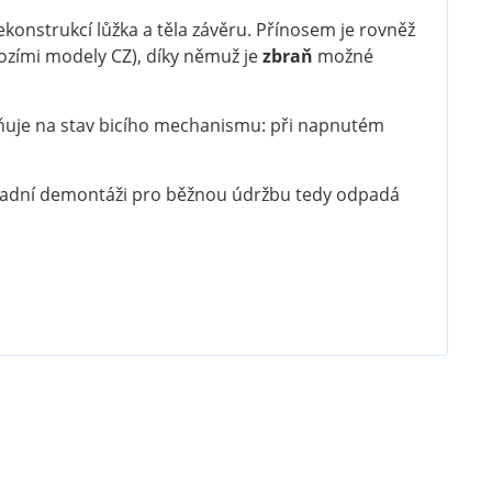
konstrukcí lůžka a těla závěru. Přínosem je rovněž
hozími modely CZ), díky němuž je
zbraň
možné
orňuje na stav bicího mechanismu: při napnutém
ákladní demontáži pro běžnou údržbu tedy odpadá