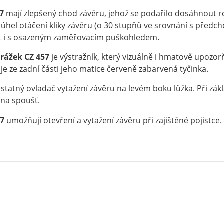
7
mají zlepšený chod závěru, jehož se podařilo dosáhnout re
úhel otáčení kliky závěru (o 30 stupňů ve srovnání s předc
t i s osazeným zaměřovacím puškohledem.
rážek
CZ 457
je výstražník, který vizuálně i hmatově upoz
e ze zadní části jeho matice červeně zabarvená tyčinka.
tatný ovladač vytažení závěru na levém boku lůžka. Při z
na spoušť.
7
umožňují otevření a vytažení závěru při zajištěné pojistce.