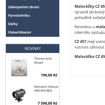
Malorážky CZ 45
Zabezpečení zbraní
výrazně zkrácený 
Pyrotechnika
pohodlně ovláda
Dárky
Novinkou u
malo
úderníku vystupuj
FlobertMaster
CZ 457
mejí samos
nutnost sáhnout 
NOVINKY
Malorážka CZ 45
Thermo terče
Nocpix
190,00 Kč
Kolimátor Holosun
ARO EVO RD2
7 590,00 Kč