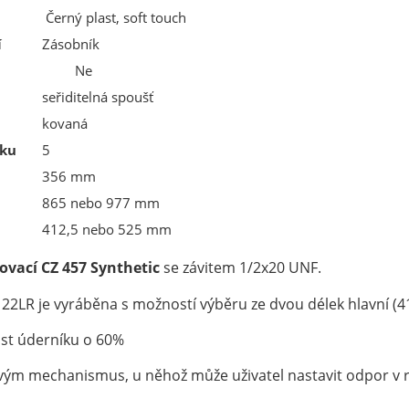
Černý plast, soft touch
í
Zásobník
Ne
seřiditelná spoušť
kovaná
íku
5
356 mm
865 nebo 977 mm
412,5 nebo 525 mm
vací CZ 457 Synthetic
se závitem 1/2x20 UNF.
i 22LR je vyráběna s možností výběru ze dvou délek hlavní
st úderníku o 60%
ým mechanismus, u něhož může uživatel nastavit odpor v ro