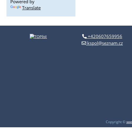
Powered by
Translate
+420607659956
kspol@seznam.cz
Copyright ©
www